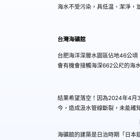
海水不受污染，具低温、潔淨，
台灣海礦館
台肥海洋深層水園區佔地
46
公頃
會有機會接觸海深
662
公尺的海
結果希望落空！因為
2024
年
4
月
今，造成汲水管線斷裂，未能確
海礦館的建築是日治時期「日本