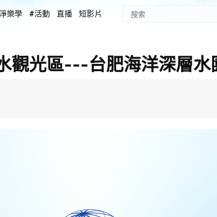
淨樂學
#活動
直播
短影片
水觀光區---台肥海洋深層水