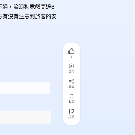
不過，流浪狗竟然高達
8
方有沒有注意到旅客的安
1
留言
分享
收藏
檢舉