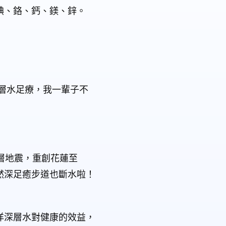
碘、鉻、鈣、鎂、鋅。
層水足療，我一輩子不
層地震，重創花蓮至
然深足癒步道也斷水啦！
洋深層水對健康的效益，