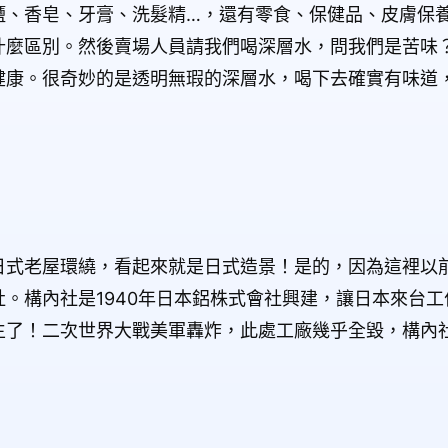
鹽、香皂、牙膏、洗髮精
…
，還有零食、保健品、皮膚保
什麼區別。然後賣場人員請我們喝深層水，問我們是苦味
健康。很奇妙的是透明無瑕的深層水，喝下去確實有味道
日式老屋環繞，看起來就是日式造景！是的，因為這裡以
社。構內社是
1940
年日本鋁株式會社興建，讓日本來台工
生了！二次世界大戰美軍轟炸，此處工廠幾乎全毀，構內