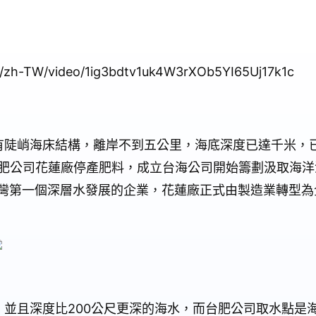
m/zh-TW/video/1ig3bdtv1uk4W3rXOb5YI65Uj17k1c
有陡峭海床結構，離岸不到五公里，海底深度已達千米，
肥公司花蓮廠停產肥料，成立台海公司開始籌劃汲取海洋
灣第一個深層水發展的企業，花蓮廠正式由製造業轉型為
，並且深度比
200
公尺更深的海水，而台肥公司取水點是