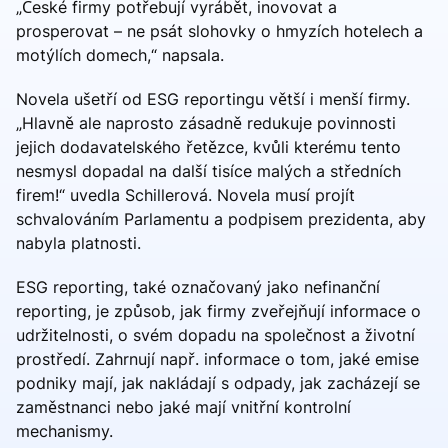
„České firmy potřebují vyrábět, inovovat a
prosperovat – ne psát slohovky o hmyzích hotelech a
motýlích domech,“ napsala.
Novela ušetří od ESG reportingu větší i menší firmy.
„Hlavně ale naprosto zásadně redukuje povinnosti
jejich dodavatelského řetězce, kvůli kterému tento
nesmysl dopadal na další tisíce malých a středních
firem!“ uvedla Schillerová. Novela musí projít
schvalováním Parlamentu a podpisem prezidenta, aby
nabyla platnosti.
ESG reporting, také označovaný jako nefinanční
reporting, je způsob, jak firmy zveřejňují informace o
udržitelnosti, o svém dopadu na společnost a životní
prostředí. Zahrnují např. informace o tom, jaké emise
podniky mají, jak nakládají s odpady, jak zacházejí se
zaměstnanci nebo jaké mají vnitřní kontrolní
mechanismy.