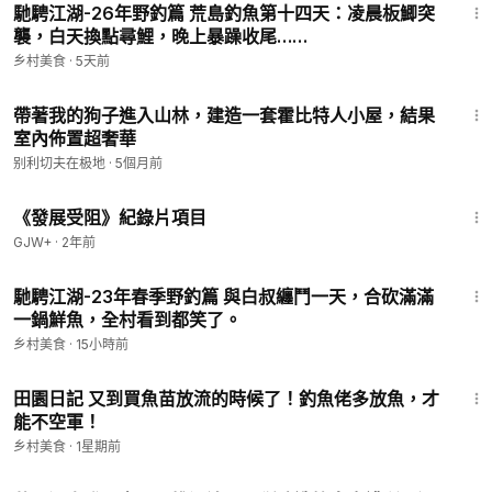
馳騁江湖-26年野釣篇 荒島釣魚第十四天：凌晨板鯽突
襲，白天換點尋鯉，晚上暴躁收尾……
乡村美食
·
5天前
20:52
帶著我的狗子進入山林，建造一套霍比特人小屋，結果
室內佈置超奢華
别利切夫在极地
·
5個月前
1:15:33
《發展受阻》紀錄片項目
GJW+
·
2年前
10:58
馳騁江湖-23年春季野釣篇 與白叔纏鬥一天，合砍滿滿
一鍋鮮魚，全村看到都笑了。
乡村美食
·
15小時前
4:35
田園日記 又到買魚苗放流的時候了！釣魚佬多放魚，才
能不空軍！
乡村美食
·
1星期前
22:21