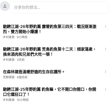
9:29
馳騁江湖-26年野釣篇 露營釣魚第三四天：戰況逐漸激
烈，雙方開始小爆護！
乡村美食
·
9小時前
10:16
馳騁江湖-26年野釣篇 荒島釣魚第十二天：傾家蕩產，
換來酒肉和兄弟們大吃一頓！
乡村美食
·
3天前
16:37
在森林建造溫暖舒適的生存庇護所。
荒野探索
·
6個月前
10:54
馳騁江湖-25年野釣篇 釣魚嘛，它不開口你開口，你開
口它還狂口了！
乡村美食
·
10小時前
8:10