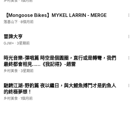
乡村美食
·
1個月前
3:20
【Mongoose Bikes】MYKEL LARRIN - MERGE
落基山下
·
8個月前
1:29:59
冒牌大亨
GJW+
·
3星期前
5:28
時光音樂-彈唱篇 時空是個圓圈，直行或是轉彎，我們
最終都會相見……《我記得》-趙雷
乡村美食
·
3星期前
12:13
馳騁江湖-野釣篇 夜以繼日，與大鯉魚搏鬥才是釣魚人
的終極夢想！
乡村美食
·
1個月前