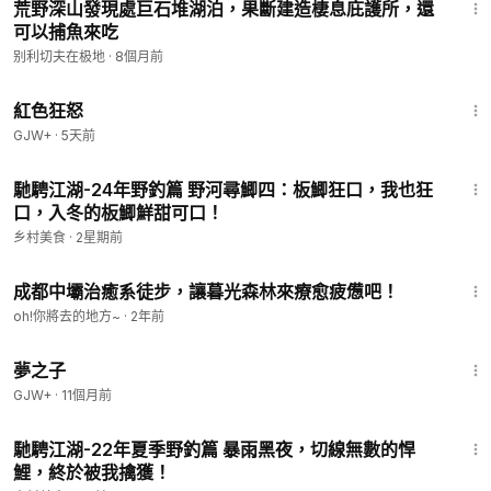
荒野深山發現處巨石堆湖泊，果斷建造棲息庇護所，還
可以捕魚來吃
别利切夫在极地
·
8個月前
1:43:32
紅色狂怒
GJW+
·
5天前
9:24
馳騁江湖-24年野釣篇 野河尋鯽四：板鯽狂口，我也狂
口，入冬的板鯽鮮甜可口！
乡村美食
·
2星期前
1:35
成都中壩治癒系徒步，讓暮光森林來療愈疲憊吧！
oh!你將去的地方~
·
2年前
1:34:06
夢之子
GJW+
·
11個月前
12:16
馳騁江湖-22年夏季野釣篇 暴雨黑夜，切線無數的悍
鯉，終於被我擒獲！