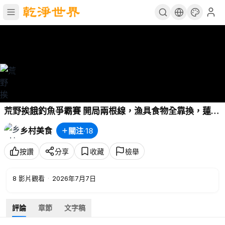
荒野挨餓釣魚爭霸賽 開局兩根線，漁具食物全靠換，蓮花
池6兄弟能否成功生存！！
乡村美食
關注
·
18
按讚
分享
收藏
檢舉
8
影片觀看
·
2026年7月7日
評論
章節
文字稿