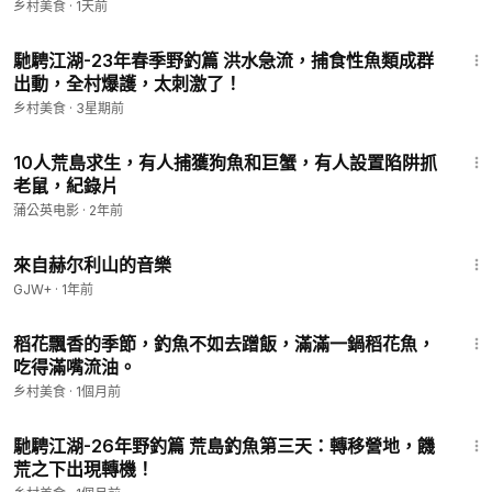
乡村美食
·
1天前
10:26
馳騁江湖-23年春季野釣篇 洪水急流，捕食性魚類成群
出動，全村爆護，太刺激了！
乡村美食
·
3星期前
7:20
10人荒島求生，有人捕獲狗魚和巨蟹，有人設置陷阱抓
老鼠，紀錄片
蒲公英电影
·
2年前
43:56
來自赫尔利山的音樂
GJW+
·
1年前
13:55
稻花飄香的季節，釣魚不如去蹭飯，滿滿一鍋稻花魚，
吃得滿嘴流油。
乡村美食
·
1個月前
7:41
馳騁江湖-26年野釣篇 荒島釣魚第三天：轉移營地，饑
荒之下出現轉機！