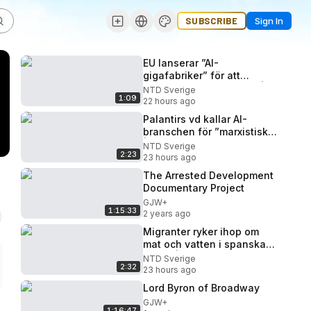
SUBSCRIBE
Sign In
EU lanserar ”AI-
gigafabriker” för att
utmana konkurrenterna |
NTD Sverige
1:09
NTD NYHETER
22 hours ago
Palantirs vd kallar AI-
branschen för ”marxistisk”
| NTD NYHETER
NTD Sverige
2:23
23 hours ago
The Arrested Development
Documentary Project
GJW+
1:15:33
2 years ago
Migranter ryker ihop om
mat och vatten i spanska
Ceuta | NTD NYHETER
NTD Sverige
2:32
23 hours ago
Lord Byron of Broadway
GJW+
1:16:47