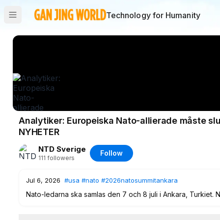
Technology for Humanity
Analytiker: Europeiska Nato-allierade måste slu
NYHETER
NTD Sverige
Follow
111
followers
Jul 6, 2026
#usa
#nato
#2026natosummitankara
Nato-ledarna ska samlas den 7 och 8 juli i Ankara, Turkiet
att visa att europeiska länder håller sitt löfte att öka sina f
undertecknas.