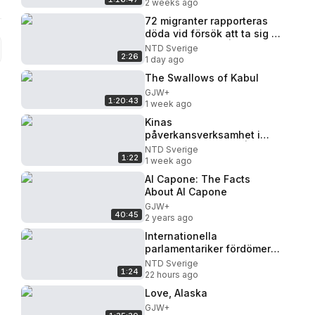
2 weeks ago
72 migranter rapporteras
döda vid försök att ta sig in
i spanska Ceuta | NTD
NTD Sverige
2:26
NYHETER
1 day ago
The Swallows of Kabul
GJW+
1:20:43
1 week ago
Kinas
påverkansverksamhet i
USA granskas noga | NTD
NTD Sverige
1:22
NYHETER
1 week ago
Al Capone: The Facts
About Al Capone
GJW+
40:45
2 years ago
Internationella
parlamentariker fördömer
Kinas kommunistpartis lag
NTD Sverige
1:24
om etnisk enhet | NTD
22 hours ago
NYHETER
Love, Alaska
GJW+