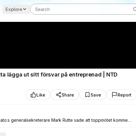
Explore
ta lägga ut sitt försvar på entreprenad | NTD
Like
Share
Save
Report
. Nato:s generalsekreterare Mark Rutte sade att toppmötet kommer
örsvarsutgifter, med vapenavtal värda tiotals miljarder dollar som ska