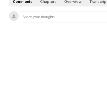
Comments
Chapters
Overview
Transcrip
NTD analyserar toppmötet med Rod D. Martin, geopolitisk ana
#usa
#nato
#2026natosummitankara
#svenska_underte
Se mer:
https://ntdtv.se/ato