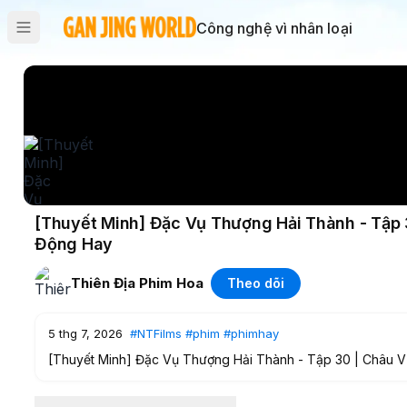
Công nghệ vì nhân loại
[Thuyết Minh] Đặc Vụ Thượng Hải Thành - Tập
Động Hay
Thiên Địa Phim Hoa
Theo dõi
5 thg 7, 2026
#NTFilms
#phim
#phimhay
[Thuyết Minh] Đặc Vụ Thượng Hải Thành - Tập 30 | Châu
#phim
#phimhay
#phimmoi
#phimcotrang
#longtieng
#n