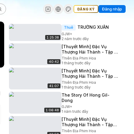
ĐĂNG KÝ
Đăng nhập
TRƯỜNG XUÂN
Thuê
GJW+
1:25:38
2 năm trước đây
[Thuyết Minh] Đặc Vụ
Thượng Hải Thành - Tập 02
| Châu Vũ Đồng Trương
Thiên Địa Phim Hoa
40:42
Nhược Quân | Phim Hành
1 tháng trước đây
Động Hay
[Thuyết Minh] Đặc Vụ
Thượng Hải Thành - Tập 03
| Châu Vũ Đồng Trương
Thiên Địa Phim Hoa
41:07
Nhược Quân | Phim Hành
1 tháng trước đây
Động Hay
The Story Of Hong Gil-
Dong
GJW+
1:06:48
1 năm trước đây
[Thuyết Minh] Đặc Vụ
Thượng Hải Thành - Tập
04 | Châu Vũ Đồng Trương
Thiên Địa Phim Hoa