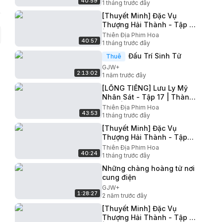
40:59
Nhược Quân | Phim Hành
1 tháng trước đây
Động Hay
[Thuyết Minh] Đặc Vụ
Thượng Hải Thành - Tập 12
| Châu Vũ Đồng Trương
Thiên Địa Phim Hoa
40:57
Nhược Quân | Phim Hành
1 tháng trước đây
Động Hay
Đấu Trí Sinh Tử
Thuê
GJW+
2:13:02
1 năm trước đây
[LỒNG TIẾNG] Lưu Ly Mỹ
Nhân Sát - Tập 17 | Thành
Nghị | Phim Sủng Ngọt
Thiên Địa Phim Hoa
43:53
Thần Thoại Tiên Hiệp Hay
1 tháng trước đây
[Thuyết Minh] Đặc Vụ
Thượng Hải Thành - Tập
24 | Châu Vũ Đồng Trương
Thiên Địa Phim Hoa
40:24
Nhược Quân | Phim Hành
1 tháng trước đây
Động Hay
Những chàng hoàng tử nơi
cung điện
GJW+
1:28:27
2 năm trước đây
[Thuyết Minh] Đặc Vụ
Thượng Hải Thành - Tập 11