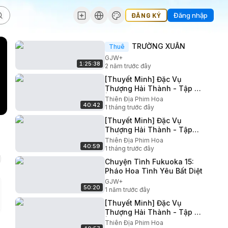
ĐĂNG KÝ
Đăng nhập
TRƯỜNG XUÂN
Thuê
GJW+
1:25:38
2 năm trước đây
[Thuyết Minh] Đặc Vụ
Thượng Hải Thành - Tập 02
| Châu Vũ Đồng Trương
Thiên Địa Phim Hoa
40:42
Nhược Quân | Phim Hành
1 tháng trước đây
Động Hay
[Thuyết Minh] Đặc Vụ
Thượng Hải Thành - Tập
04 | Châu Vũ Đồng Trương
Thiên Địa Phim Hoa
40:59
Nhược Quân | Phim Hành
1 tháng trước đây
Động Hay
Chuyện Tình Fukuoka 15:
Pháo Hoa Tình Yêu Bất Diệt
GJW+
50:20
1 năm trước đây
[Thuyết Minh] Đặc Vụ
Thượng Hải Thành - Tập 12
| Châu Vũ Đồng Trương
Thiên Địa Phim Hoa