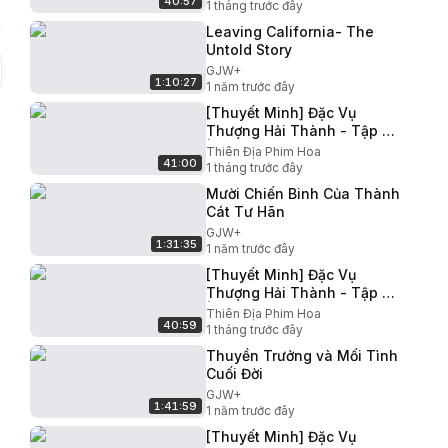
40:57
Nhược Quân | Phim Hành
1 tháng trước đây
Động Hay
Leaving California- The
Untold Story
GJW+
1:10:27
1 năm trước đây
[Thuyết Minh] Đặc Vụ
Thượng Hải Thành - Tập 15
| Châu Vũ Đồng Trương
Thiên Địa Phim Hoa
41:00
Nhược Quân | Phim Hành
1 tháng trước đây
Động Hay
Mười Chiến Binh Của Thành
Cát Tư Hãn
GJW+
1:31:35
1 năm trước đây
[Thuyết Minh] Đặc Vụ
Thượng Hải Thành - Tập 10
| Châu Vũ Đồng Trương
Thiên Địa Phim Hoa
40:59
Nhược Quân | Phim Hành
1 tháng trước đây
Động Hay
Thuyền Trưởng và Mối Tình
Cuối Đời
GJW+
1:41:59
1 năm trước đây
[Thuyết Minh] Đặc Vụ