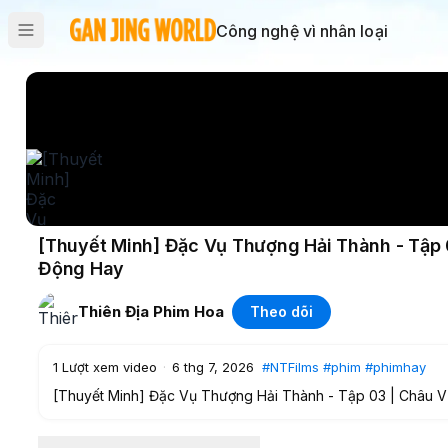
Công nghệ vì nhân loại
[Thuyết Minh] Đặc Vụ Thượng Hải Thành - Tập
Động Hay
Thiên Địa Phim Hoa
Theo dõi
1
Lượt xem video
·
6 thg 7, 2026
#NTFilms
#phim
#phimhay
[Thuyết Minh] Đặc Vụ Thượng Hải Thành - Tập 03 | Châu
#phim
#phimhay
#phimmoi
#phimcotrang
#longtieng
#n