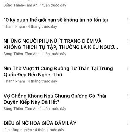
Sống Thiện-Tâm An
·
1 tuần trước đây
14:58
10 kỳ quan thế giới bạn sẽ không tin nó tồn tại
Thành Phạm
·
4 tháng trước đây
1:10:26
NHỮNG NGƯỜI PHỤ NỮ ÍT TRANG ĐIỂM VÀ
KHÔNG THÍCH TỤ TẬP, THƯỜNG LÀ KIỂU NGƯỜI
NÀY... | LẶNG ĐỂ NGẤM
Sống Thiện-Tâm An
·
1 tuần trước đây
15:15
Nín Thở Vượt 11 Cung Đường Tử Thần Tại Trung
Quốc Đẹp Đến Nghẹt Thở
Thành Phạm
·
4 tháng trước đây
48:14
Vợ Chồng Không Ngủ Chung Giường Có Phải
Duyên Kiếp Này Đã Hết?
Sống Thiện-Tâm An
·
1 tuần trước đây
11:25
ĐIỀU GÌ NỞ HOA GIỮA ĐẦM LẦY
làm nông nghiệp
·
4 tháng trước đây