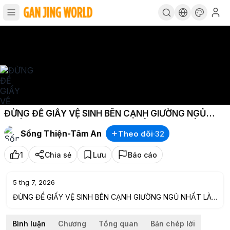
ĐỪNG ĐỂ GIẤY VỆ SINH BÊN CẠNH GIƯỜNG NGỦ
NHẤT LÀ KHI BẠN CÀNG LỚN TUỔI THUẬT CỔ NHÂN
Sống Thiện-Tâm An
Theo dõi
·
32
1
Chia sẻ
Lưu
Báo cáo
5 thg 7, 2026
ĐỪNG ĐỂ GIẤY VỆ SINH BÊN CẠNH GIƯỜNG NGỦ NHẤT LÀ
KHI BẠN CÀNG LỚN TUỔI THUẬT CỔ NHÂN
Bình luận
Chương
Tổng quan
Bản chép lời