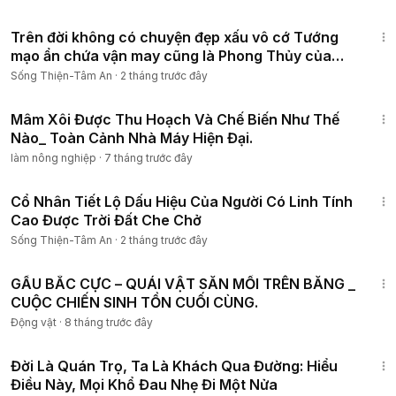
14:19
Trên đời không có chuyện đẹp xấu vô cớ Tướng
mạo ẩn chứa vận may cũng là Phong Thủy của
bạn
Sống Thiện-Tâm An
·
2 tháng trước đây
12:12
Mâm Xôi Được Thu Hoạch Và Chế Biến Như Thế
Nào_ Toàn Cảnh Nhà Máy Hiện Đại.
làm nông nghiệp
·
7 tháng trước đây
1:02:00
Cổ Nhân Tiết Lộ Dấu Hiệu Của Người Có Linh Tính
Cao Được Trời Đất Che Chở
Sống Thiện-Tâm An
·
2 tháng trước đây
4:00
GẤU BẮC CỰC – QUÁI VẬT SĂN MỒI TRÊN BĂNG _
CUỘC CHIẾN SINH TỒN CUỐI CÙNG.
Động vật
·
8 tháng trước đây
19:45
Đời Là Quán Trọ, Ta Là Khách Qua Đường: Hiểu
Điều Này, Mọi Khổ Đau Nhẹ Đi Một Nửa