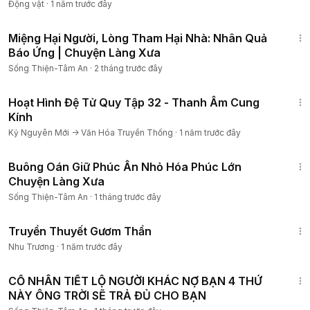
Động vật
·
1 năm trước đây
43:23
Miệng Hại Người, Lòng Tham Hại Nhà: Nhân Quả
Báo Ứng | Chuyện Làng Xưa
Sống Thiện-Tâm An
·
2 tháng trước đây
12:52
Hoạt Hình Đệ Tử Quy Tập 32 - Thanh Âm Cung
Kính
Kỷ Nguyên Mới -> Văn Hóa Truyền Thống
·
1 năm trước đây
57:23
Buông Oán Giữ Phúc Ân Nhỏ Hóa Phúc Lớn
Chuyện Làng Xưa
Sống Thiện-Tâm An
·
1 tháng trước đây
32:31
Truyền Thuyết Gươm Thần
Nhu Trương
·
1 năm trước đây
1:03:44
CỔ NHÂN TIẾT LỘ NGƯỜI KHÁC NỢ BẠN 4 THỨ
NÀY ÔNG TRỜI SẼ TRẢ ĐỦ CHO BẠN