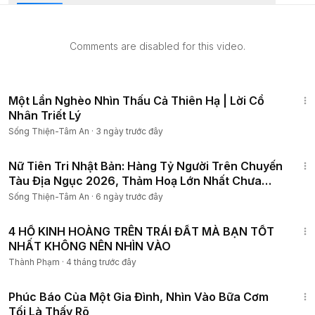
Comments are disabled for this video.
32:57
Một Lần Nghèo Nhìn Thấu Cả Thiên Hạ | Lời Cổ
Nhân Triết Lý
Sống Thiện-Tâm An
·
3 ngày trước đây
33:31
Nữ Tiên Tri Nhật Bản: Hàng Tỷ Người Trên Chuyến
Tàu Địa Ngục 2026, Thảm Hoạ Lớn Nhất Chưa
Đến!?
Sống Thiện-Tâm An
·
6 ngày trước đây
21:25
4 HỐ KINH HOÀNG TRÊN TRÁI ĐẤT MÀ BẠN TỐT
NHẤT KHÔNG NÊN NHÌN VÀO
Thành Phạm
·
4 tháng trước đây
16:17
Phúc Báo Của Một Gia Đình, Nhìn Vào Bữa Cơm
Tối Là Thấy Rõ