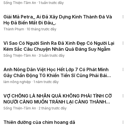
Sống Thiện-Tâm An
·
1 tuần trước đây
9:50
Giải Mã Petra_ Ai Đã Xây Dựng Kinh Thành Đá Và
Họ Đã Biến Mất Đi Đâu_.
Thành Phạm
·
10 tháng trước đây
31:05
Vì Sao Có Người Sinh Ra Đã Xinh Đẹp Có Người Lại
Kém Sắc Câu Chuyện Nhân Quả Đáng Suy Ngẫm
Sống Thiện-Tâm An
·
3 tuần trước đây
13:15
Anh Nông Dân Việt Học Hết Lớp 7 Có Phát Minh
Gây Chấn Động TG Khiến Tiến Sĩ Cũng Phải Bái
Phục
làm nông nghiệp
·
1 năm trước đây
51:12
VỢ CHỒNG LÀ NHÂN QUẢ KHÔNG PHẢI TÌNH CỜ
NGƯỜI CÀNG MUỐN TRÁNH LẠI CÀNG THÀNH
DUYÊN
Sống Thiện-Tâm An
·
2 tháng trước đây
49:27
Thiên đường của chim hoang dã