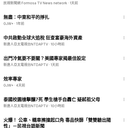
民視新聞網 Formosa TV News network
·
1天前
1:02:15
無盡：中東和平的掙扎
GJW+
·
1年前
2:51
中共啟動全球大追稅 狂查富豪海外資產
新唐人亞太電視台NTDAPTV
·
10小時前
1:15
出門冷氣要不要關？美國專家揭最佳設定
新唐人亞太電視台NTDAPTV
·
1天前
1:29:06
效率專家
GJW+
·
4天前
1:00
泰國校園槍擊釀7死 學生槍手自轟亡 疑弒祖父母
新唐人亞太電視台NTDAPTV
·
10小時前
1:54
火爆！ 公車、轎車擦撞起口角 毒品快篩「雙雙驗出陽
性」－民視台語新聞