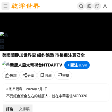
美國國慶加世界盃 紐約酷熱 市長籲注意安全
新唐人亞太電視台NTDAPTV
關注
·
9.9K
按讚
分享
收藏
檢舉
3
影片觀看
·
2026年7月3日
不受紅色資金左右的新唐人，就在中華電信MOD320！
💪行動支持，加入新唐人之友➡️
https://support.ntdtv.com.tw
📍歡迎訂閱電子報➡️
https://ntdfriends.com.tw/newsletter
評論
文字稿