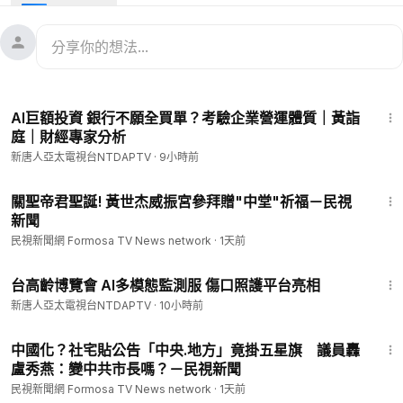
3:45
AI巨額投資 銀行不願全買單？考驗企業營運體質｜黃詣
庭｜財經專家分析
新唐人亞太電視台NTDAPTV
·
9小時前
1:24
關聖帝君聖誕! 黃世杰威振宮參拜贈"中堂"祈福－民視
新聞
民視新聞網 Formosa TV News network
·
1天前
2:57
台高齡博覽會 AI多模態監測服 傷口照護平台亮相
新唐人亞太電視台NTDAPTV
·
10小時前
1:57
中國化？社宅貼公告「中央.地方」竟掛五星旗 議員轟
盧秀燕：變中共市長嗎？－民視新聞
民視新聞網 Formosa TV News network
·
1天前