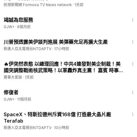
民視新聞網 Formosa TV News network
·
1天前
47:47
竭誠為您服務
GJW+
·
6個月前
2:05
川普預透露美伊談判進展 美彈藥充足再擴大生產
新唐人亞太電視台NTDAPTV
·
17小時前
1:07:46
🔥伊突然表態 以總理回應！中共4連發對美企制裁！美
國突調整戰術核武策略！以軍轟炸真主黨！ 嘉賓 時事評
論員 唐柏橋先生 主持 薛然【實事大家談】
實事大家談
·
1天前
54:11
修復者
GJW+
·
11個月前
1:51
SpaceX、特斯拉德州斥資168億 打造最大晶片廠
Terafab
新唐人亞太電視台NTDAPTV
·
10小時前
16:05