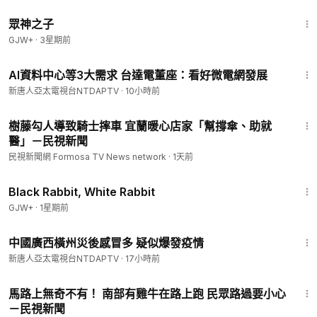
1:29:58
眾神之子
GJW+
·
3星期前
3:11
AI資料中心等3大需求 台達電董座：看好微電網發展
新唐人亞太電視台NTDAPTV
·
10小時前
1:29
樹藤勾人導致騎士摔車 宜蘭暖心店家「幫撐傘、助就
醫」－民視新聞
民視新聞網 Formosa TV News network
·
1天前
2:19:16
Black Rabbit, White Rabbit
GJW+
·
1星期前
2:37
中國廣西橫州災後感冒多 疑似爆發疫情
新唐人亞太電視台NTDAPTV
·
17小時前
1:01
馬路上無奇不有！ 南部有雞牛在路上跑 民眾路過要小心
－民視新聞