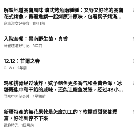
百香果 # 西双版纳 # 酸辣鱼
1:39
解鎖地道雲南風味 滇式烤魚兩種種：又野又好吃的雲南
花式烤魚，帶著魚鱗一起烤原汁原味，包著葉子烤滿是
山野滋味，手法粗獷，調味簡單又幹淨，就是吃一口自
窈窕淑女好美食
·
1個月前
然美味！
8:49
入院套餐：雲南野生菌，真香
麻雀喳喳野行记
·
3年前
2:22:03
12.12：首爾之春
GJW+
·
2年前
4:29
鸡和排骨经过油炸，赋予鲍鱼更多香气和金黄色泽，冰
糖既能中和干鲍的咸味，还能让鲍鱼发胀，经过48小时
砂锅焖煮，鲍鱼终于出炉# 美食趣胃计划 # 粤菜 # 白切
寻味中国纪录片
·
2星期前
鸡 # 鲍鱼 # 干鲍
1:06
新疆特產的無花果乾是怎麼加工的？軟糯香甜營養豐
富，好吃到停不下來
野趣時光
·
1個月前
2:54