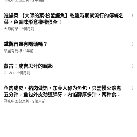
趣胃计划 # 粤菜 # 东星斑 # 融合菜 # 抖音美食推荐官
寻味中国纪录片
·
3星期前
4:12
淮揚菜 【大師的菜·松鼠鱖魚】乾隆時期就流行的傳統名
菜，色香味形意樣樣俱全！
大师的菜
·
2個月前
2:34
鐵觀音還有喝頭嗎？
茶里有乾坤
·
1年前
2:34:53
蒙古：成吉思汗的崛起
GJW+
·
2個月前
3:14
鱼肉成皮，猪肉做馅，东莞人称为鱼包，只需慢火滚煮
五分钟，鱼包外皮劲道弹牙，内馅醇厚多汁，两种食材
交相辉映，回味悠长# 鲮鱼 # 美食趣胃计划 # 鱼肉的做
寻味中国纪录片
·
3個月前
法 # 特色美食 # 抖音美食推荐官