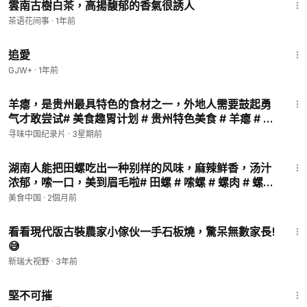
雲南古樹白茶，高揚馥郁的香氣很誘人
茶语花间事
·
1年前
1:39:46
追愛
GJW+
·
1年前
2:01
羊瘪，是贵州最具特色的食材之一，外地人需要鼓起勇
气才敢尝试# 美食趣胃计划 # 贵州特色美食 # 羊瘪 # 黑
暗料理 # 抖音美食推荐官
寻味中国纪录片
·
3星期前
2:29
湖南人能把田螺吃出一种别样的风味，麻辣鲜香，汤汁
浓郁，嗦一口，美到眉毛啦# 田螺 # 嗦螺 # 螺肉 # 螺蛳
# 河鲜
美食中国
·
2個月前
1:16
看看現代版古裝農家小傢伙一手石板燒，驚呆無數家長!
😅
新瑞大视野
·
3年前
1:36:56
堅不可摧