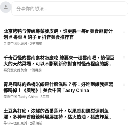
1:59
北京烤鸭与传统粤菜脆皮鸽，谁更胜一筹# 美食趣胃计
划 # 粤菜 # 鸽子 # 抖音美食推荐官
寻味中国纪录片
·
2星期前
2:16
千奇百怪的雲南食材怎麼吃 總要來一趟雲南吧，這個巨
大的天然菜場，可以不斷刷新你對食材怪奇程度的認
知！這些四季不重樣的山野美味，你都吃過哪幾種？
窈窕淑女好美食
·
1個月前
8:39
青島風味的過橋米線是什麼滋味？答：好吃到讓我連湯
都喝掉！《奧秘》| 美食中國 Tasty China
美食中国 Tasty China
·
2年前
3:02
土豆条打底，浓郁的西番莲汁，以果香和酸甜调剂鱼
腥，多种辛香麻辣料层层加持，猛火热油，猪皮炸至外
层酥脆，各路食材融汇一体# 美食趣胃计划 # 罗非鱼 #
寻味中国纪录片
·
2星期前