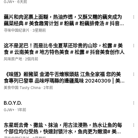
GJW+
·
6天前
2:21
藕片和肉泥裹上面糊，热油炸透，又酥又糯的藕夹成为
藕菜经典 # 美食趣胃计划 # 粉藕 # 粉藕排骨汤 # 抖音美
食推荐官 # 藕夹
寻味中国纪录片
·
3星期前
3:47
这不是泥巴！而是比冬虫夏草还珍贵的山珍，松露 # 美
食 # 云南美食 # 地方特色美食 # 松露 # 抖音美食创作人
风味原产地
·
2個月前
29:40
《味道》殺豬菜 金湯牛舌燴猴頭菇 江魚全家福 您的美
食專列已發車 品味呼瑪縣的邊疆風味 20240309 | 美
食中國 Tasty China
美食中国 Tasty China
·
2年前
1:33:24
B.O.Y.D.
GJW+
·
1年前
2:45
东星斑去骨、撒盐、抹油，用古法浸熟，热水让鱼的每
个部位均匀受热，快速封锁汁水，鱼肉更为嫩滑# 美食