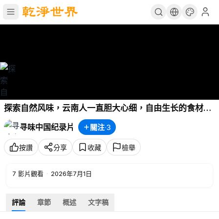
探索自然风味，云南人一直胆大心细，自由生长的食材，
只需极简的处理，就能绽放出鲜灵水活、酸辣地道的德宏
寻味中国纪录片
關注
·
3
风味 # 美食趣胃计划 # 德宏美食 # 抖音美食推荐官 # 云
南美食 # 大自然的味道
按讚
分享
收藏
檢舉
7
影片觀看
·
2026年7月1日
評論
章節
概述
文字稿