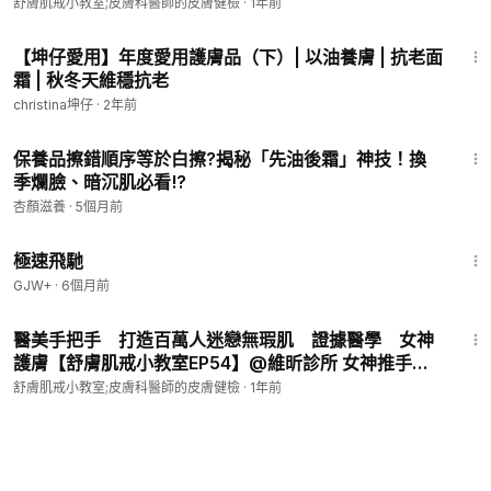
這裡！【舒膚肌戒小教室EP50】Clear Acne and
舒膚肌戒小教室;皮膚科醫師的皮膚健檢
·
1年前
微信WECHAT：abskintw123 或 ComfortSkinKing
Rosacea（Multi. Sub.）
12:22
電話：02-27500066
【坤仔愛用】年度愛用護膚品（下）| 以油養膚 | 抗老面
臺北市大安區忠孝東路四段49巷2號7樓
霜 | 秋冬天維穩抗老
捷運板南線，忠孝復興站4號出口
christina坤仔
·
2年前
📌門診預約時段：
6:13
保養品擦錯順序等於白擦?揭秘「先油後霜」神技！換
（週一）
13:00
~
17:00
季爛臉、暗沉肌必看!?
（週二、週三、週五）
18:00
~
21:00
杏顏滋養
（週六）
·
5個月前
10:00
~
14:00
11:51
📌休診時段：
極速飛馳
週日公休，週四
10:00
~
14:00
內部會議
GJW+
·
6個月前
------------------------------------------------------------------
8:15
-
醫美手把手 打造百萬人迷戀無瑕肌 證據醫學 女神
護膚【舒膚肌戒小教室EP54】@維昕診所 女神推手
Ready for Flawless Skin! Expert Share（Multi Sub
舒膚肌戒小教室;皮膚科醫師的皮膚健檢
·
1年前
）