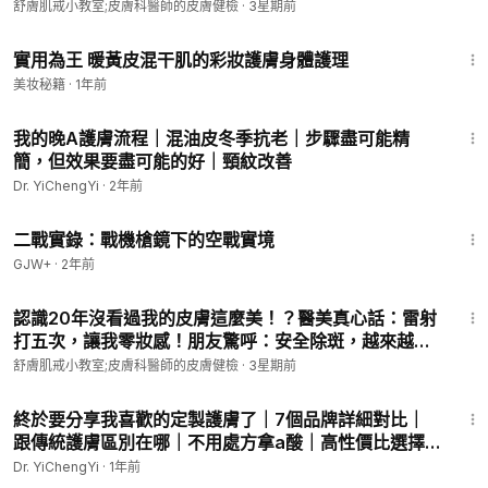
康生技
舒膚肌戒小教室;皮膚科醫師的皮膚健檢
·
3星期前
膚科醫師，只用科學證據告訴你的皮膚科醫師（頭銜好像太長
15:13
了…的皮膚科醫師）在這一集影片中，再度用科學證據告訴你：
實用為王 暖黃皮混干肌的彩妝護膚身體護理
正確使用油脂就是肌膚修護的關鍵之一。
美妆秘籍
·
1年前
正確的油，正確的以油養膚不僅安全，更是一種讓肌膚回到健康
狀態的高效方法，讓你不再怕油會堵塞毛孔或引發問題。
10:11
我的晚A護膚流程｜混油皮冬季抗老｜步驟盡可能精
透過簡單的保養步驟，舒緩肌膚乾裂、減少敏感現象，同時強化
簡，但效果要盡可能的好｜頸紋改善
皮膚屏障💡
謝謝你點讚、訂閱、分享；讓我們一鍵解鎖冬季肌膚保養密碼！
Dr. YiChengYi
·
2年前
⛄
1:26:38
不想再被乾燥問題煩得心累？拯救你的肌膚，讓美麗從現在開始
二戰實錄：戰機槍鏡下的空戰實境
～🌟
GJW+
·
2年前
------------------------------------------------------------------
7:31
-
認識20年沒看過我的皮膚這麼美！？醫美真心話：雷射
Song : Christmas Village – Aaron Kenny
打五次，讓我零妝感！朋友驚呼：安全除斑，越來越
推廣：J&B無版權音樂庫
https://bit.ly/2YfWIhw
美，絕不踩雷！【舒膚肌戒小教室EP88】#綺麗健康生
舒膚肌戒小教室;皮膚科醫師的皮膚健檢
·
3星期前
------------------------------------------------------------------
技 #美白 #除斑 #醫美 #零妝感 #美少女
14:32
-
終於要分享我喜歡的定製護膚了｜7個品牌詳細對比｜
「暖暖肌戒群（Line）」；跟老戒友們互動，讓你更快自癒喔！
跟傳統護膚區別在哪｜不用處方拿a酸｜高性價比選擇
https://line.me/ti/g2/9L9WTINKfTIj68cEn__f7Llsoh5tVZg2qrN
｜Customized Skincare
Dr. YiChengYi
·
1年前
TPA