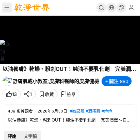
以油養膚》乾燥、粉刺OUT！純油不要乳化劑 完美潤澤
～自然拯救敏感肌！🥰【舒膚肌戒小教室EP62】WINTER
舒膚肌戒小教室;皮膚科醫師的皮膚健檢
關注
·
880
Skincare SAVES Sensitive Skin
#綺麗健康生技
13
1
收藏
檢舉
438
影片觀看
·
2026年6月30日
#敏感肌
#酒糟肌
#痘痘
以油養膚》乾燥、粉刺OUT！純油不要乳化劑 完美潤澤～自然
拯救敏感肌！🥰【舒膚肌戒小教室EP62】WINTER Skincare
SAVES Sensitive Skin（Multi. Sub.）
評論
文字稿