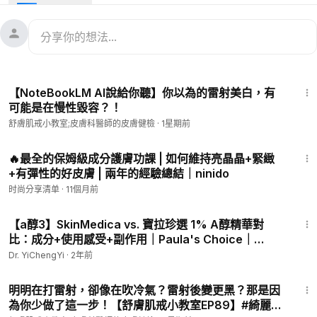
#敏感肌
#
#酒糟肌
#
#痘痘
#
#粉刺
#
#乾燥
#
#保濕
#
#控油
#
#
抗痘
#
#紅腫
#
#脫皮
#
#油肌
#
00:00
青春痘可以用油嗎
6:43
00:14
秋冬常見問題
【NoteBookLM AI說給你聽】你以為的雷射美白，有
00:39
林志青先生的護膚油
可能是在慢性毀容？！
00:57
現在是敏感肌的時代
舒膚肌戒小教室;皮膚科醫師的皮膚健檢
·
1星期前
01:14
戒友的捷報
02:44
暢通！正常分泌油脂
28:54
03:08
嘴唇當然可以用
🔥最全的保姆級成分護膚功課 | 如何維持亮晶晶+緊緻
+有彈性的好皮膚 | 兩年的經驗總結｜ninido
03:30
觀念重申
04:14
以油養膚重建酸性保護膜
时尚分享清单
·
11個月前
04:33
再度給你滿滿的證據
15:41
【a醇3】SkinMedica vs. 寶拉珍選 1% A醇精華對
你的皮膚是不是乾得像沙漠一樣？🌵
比：成分+使用感受+副作用｜Paula's Choice｜
還有脫皮、細紋偷偷找上門？😱
Retinol
Dr. YiChengYi
·
2年前
冬天肌膚乾燥、緊繃、甚至開始脫皮
8:05
真的只能忍耐著？😩
明明在打雷射，卻像在吹冷氣？雷射後變更黑？那是因
「以油養膚」到底是乾燥肌的救星，還是痘痘的推手？👀
為你少做了這一步！【舒膚肌戒小教室EP89】#綺麗健
歡迎回到舒膚肌戒小教室，摩羯座的皮膚科醫師，台北推薦的皮