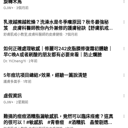
旋轉木馬
舒膚肌戒FB在
https://www.facebook.com/profile.php?id=100
GJW+
·
3個月前
094050019518
7:21
舒膚肌戒的Instagram IG在
https://www.instagram.com/ahope_
乳液越擦越乾燥？洗澡水是冬季癢原因？秋冬最強秘
skin
笈 皮膚科醫師教你內外兼修的護膚秘訣【舒膚肌戒小
綺麗健康生技股份有限公司（Line帳號 @boz9803t
https://lin.e
教室EP57】 Hand-On Tips To Beautify Skin
舒膚肌戒小教室;皮膚科醫師的皮膚健檢
·
7個月前
e/kbQ67DP
）
Barrier #玫瑰糠疹
7:28
更多醫學資訊 全球
http://www.goodskin.clinic/
http://www.abs
如何正確處理敏感｜修麗可242皮脂膜修復霜初體驗｜
kintw.com/
中國
https://blog.sina.com.cn/u/1814871924
早C晚A或者刷酸的朋友都有必要來看｜防止爛臉
------------------------------------------------------------------
Dr. YiChengYi
·
2年前
-
▋本診所專注於健保無法處理之臉部發炎疾病👨🏻‍⚕️
4:54
5年痘坑項目總結⚡️效果，經驗一篇說清楚
▋為確保監測判讀品質，肌膚監測與門診均採全預約制⏰
▋本診所不以類固醇等藥性產品為治療主體💊🚫
護膚多面手
·
1年前
▋專人預約排程，每位皆有專屬個案師；隨時預約，隨時監測！
2:39:28
▋預約採電話預約⬇️；或加入Line與微信或電報戒友群，臉書群
虛假資訊
亦可取得聯繫。
GJW+
·
2星期前
4:45
📌極緻皮膚專科診所
難搞的痘痘酒糟脂漏敏感肌，竟然可以臨床痊癒？這真
極緻皮膚專科診所預約專線：
https://lin.ee/toONJXQ
的很可以！#敏感肌 #青春痘 #酒糟肌 晶瑩剔透看
綺麗健康生技官方LINE帳號：
https://lin.ee/kbQ67DP