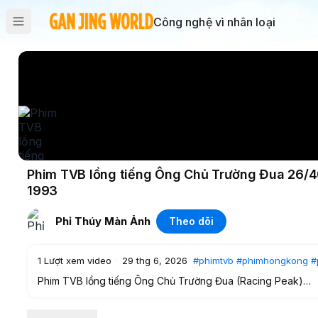
Công nghệ vì nhân loại
Phim TVB lồng tiếng Ông Chủ Trường Đua 26/40
1993
Phỉ Thúy Màn Ảnh
Theo dõi
1
Lượt xem video
·
29 thg 6, 2026
#phimtvb
#phimhongkong
#
Phim TVB lồng tiếng Ông Chủ Trường Đua (Racing Peak)
Diễn viên: Huỳnh Nhật Hoa | Trần Tú Văn | Doãn Dương Min
kinh điển