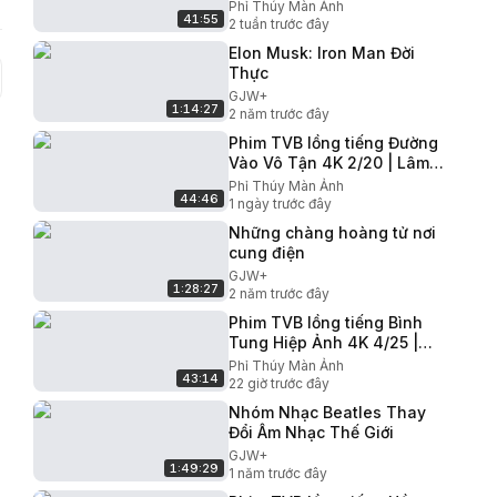
Thiên Tứ, Lưu Gia Dũng,
Phỉ Thúy Màn Ảnh
41:55
Cung Từ Ân | 1988
2 tuần trước đây
Elon Musk: Iron Man Đời
Thực
GJW+
1:14:27
2 năm trước đây
Phim TVB lồng tiếng Đường
Vào Vô Tận 4K 2/20 | Lâm
Gia Đống, Trần Diệu Anh,
Phỉ Thúy Màn Ảnh
44:46
Tô Ngọc Hoa | 1999
1 ngày trước đây
Những chàng hoàng tử nơi
cung điện
GJW+
1:28:27
2 năm trước đây
Phim TVB lồng tiếng Bình
Tung Hiệp Ảnh 4K 4/25 |
Lưu Tùng Nhân, Mễ Tuyết,
Phỉ Thúy Màn Ảnh
43:14
Ngô Thái Nam | 1985
22 giờ trước đây
Nhóm Nhạc Beatles Thay
Đổi Âm Nhạc Thế Giới
GJW+
1:49:29
1 năm trước đây