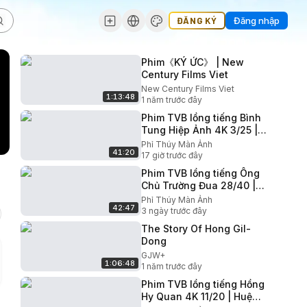
ĐĂNG KÝ
Đăng nhập
Phim《KÝ ỨC》 | New
Century Films Viet
New Century Films Viet
1:13:48
1 năm trước đây
Phim TVB lồng tiếng Bình
Tung Hiệp Ảnh 4K 3/25 |
Lưu Tùng Nhân, Mễ Tuyết,
Phỉ Thúy Màn Ảnh
41:20
Ngô Thái Nam | 1985
17 giờ trước đây
Phim TVB lồng tiếng Ông
Chủ Trường Đua 28/40 |
Huỳnh Nhật Hoa, Trần Tú
Phỉ Thúy Màn Ảnh
42:47
Văn, Thái Thiếu Phân |
3 ngày trước đây
1993
The Story Of Hong Gil-
Dong
GJW+
1:06:48
1 năm trước đây
Phim TVB lồng tiếng Hồng
Hy Quan 4K 11/20 | Huệ