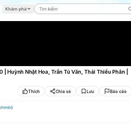
Khám phá
 | Huỳnh Nhật Hoa, Trần Tú Văn, Thái Thiếu Phân |
Thích
Chia sẻ
Lưu
Báo cáo
phimbộ
h | Thái Thiếu Phân | Lương Nghệ Linh | Tăng Giang | Kênh TVB