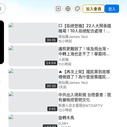
加入會員
登入
💥【拒絕登機】22人大鬧泰國
機場！10人拒絕配合處理！！
中國游客震驚世界。集體行動
頁仙聲James Yezi
30:31
力量大！遙遙領先！今天是泰
15小時前
國，下一個會輪到誰？
護照更難辦了！埃及飛台灣，
中轉上海也走不了！華裔持外
籍護照回國遭攔！鎖國門了！
人民報
14:04
｜ #人民報
11小時前
🔥【再次上架】國民黨到底哪
裡做錯了？為什麼放棄國民黨
轉向民進黨？他曾投藍軍，如
頁仙聲James Yezi
30:32
今為何把票投給綠營？這場專
1天前
訪揭開台灣選舉最殘酷的真
中共出入境新規 台陸委會：既
相！【頁仙聲播客】
有嚴格控管明文化
新唐人亞太電視台NTDAPTV
3:01
12小時前
旋轉木馬
GJW+
1:53:33