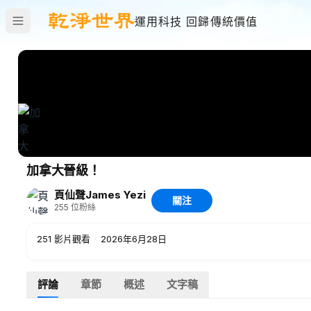
運用科技 回歸傳統價值
加拿大晉級！
頁仙聲James Yezi
關注
255
位粉絲
251
影片觀看
·
2026年6月28日
評論
章節
概述
文字稿