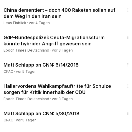
11:51
100.000 Tote
China dementiert – doch 400 Raketen sollen auf
https://www.epochtimes.de/politik/ausland/erdbeben-in-ven
dem Weg in den Iran sein
ezuela-rotes-kreuz-befuerchtet-bis-zu-100-000-tote-a5531
Leas Einblick
·
vor 4 Tagen
373.html
13:45
GdP-Bundespolizei: Ceuta-Migrationssturm
„Der Tag in 2 Minuten“ hält Sie mit wichtigen Meldungen auf
könnte hybrider Angriff gewesen sein
dem Laufenden.
Heute gesprochen von Ani Asvazadurian.
Epoch Times Deutschland
·
vor 3 Tagen
________________________________________________________________
11:37
Matt Schlapp on CNN: 6/14/2018
Unterstützen Sie unabhängigen Journalismus mit einem
CPAC
·
vor 5 Tagen
Abonnement, digital oder als Wochenzeitung: 👉
https://ang
1:58
ebot.epochtimes.de/
Hallervordens Wahlkampfauftritte für Schulze
sorgen für Kritik innerhalb der CDU
________________________________________________________________
Epoch Times Deutschland
·
vor 3 Tagen
10:57
Wir freuen uns über rege, themenbezogene Diskussionen.
Matt Schlapp on CNN: 5/30/2018
Bitte achten Sie dabei auf eine angemessene
CPAC
·
vor 5 Tagen
Umgangsform! Beleidigungen sind nicht erwünscht. Danke.
________________________________________________________________
1:39