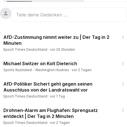
Artikel-Link
🔸 AfD in Erfurt: Innenminister warnt vor Blockaden und
Gewalt
https://www.epochtimes.de/politik/deutschland/afd-in-erfurt
2:27
-innenminister-warnt-vor-blockaden-und-gewalt-a5531782.h
AfD-Zustimmung nimmt weiter zu | Der Tag in 2
tml
Minuten
Epoch Times Deutschland
·
vor 20 Stunden
🔸 Fast 300.000 Wehrdienst-Fragebogen verschickt - 530
Freiwillige für 2026 rekrutiert
1:03
https://www.epochtimes.de/politik/deutschland/fast-300-00
Michael Switzer on Kolt Dieterich
0-wehrdienst-fragebogen-verschickt-530-freiwillige-fuer-2
Sports Illustrated - Washington Huskies
·
vor 2 Tagen
026-rekrutiert-a5531220.html
1:40
AfD-Politiker Sichert geht gegen seinen
🔸 64 Euro pro Barrell: Brent-Ölpreis sinkt unter Kurs vor
Ausschluss von der Landratswahl vor
Irankrieg
Epoch Times Deutschland
·
vor 1 Tag
https://www.epochtimes.de/politik/ausland/64-euro-pro-bar
2:50
rell-brent-oelpreis-sinkt-unter-kurs-vor-irankrieg-a5531360.
Drohnen-Alarm am Flughafen: Sprengsatz
html
entdeckt | Der Tag in 2 Minuten
Epoch Times Deutschland
·
vor 2 Tagen
🔸 Erdbeben in Venezuela - Rotes Kreuz befürchtet bis zu