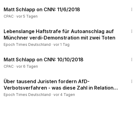
9:36
Matt Schlapp on CNN: 11/6/2018
CPAC
·
vor 5 Tagen
1:21
Lebenslange Haftstrafe für Autoanschlag auf
Münchner verdi-Demonstration mit zwei Toten
Epoch Times Deutschland
·
vor 1 Tag
5:44
Matt Schlapp on CNN: 10/10/2018
CPAC
·
vor 6 Tagen
2:05
Über tausend Juristen fordern AfD-
Verbotsverfahren - was diese Zahl in Relation
bedeutet
Epoch Times Deutschland
·
vor 4 Tagen