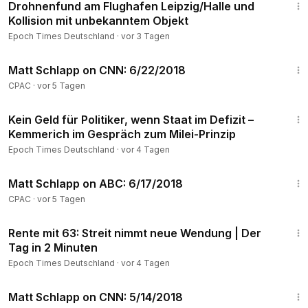
Drohnenfund am Flughafen Leipzig/Halle und
Kollision mit unbekanntem Objekt
⚡ Webseite: www.epochtimes.de
💎 Newsletter:
https://go.epochtimes.de/guten-morgen-new
Epoch Times Deutschland
·
vor 3 Tagen
sletter
7:47
Matt Schlapp on CNN: 6/22/2018
👉X:
https://x.com/EpochTimesDE
CPAC
·
vor 5 Tagen
👉 Telegram:
https://t.me/epochtimesde
11:55
👉Facebook:
https://www.facebook.com/EpochTimesDeuts
Kein Geld für Politiker, wenn Staat im Defizit –
ch
Kemmerich im Gespräch zum Milei-Prinzip
________________________________________________________________
Epoch Times Deutschland
·
vor 4 Tagen
11:53
© Epoch Times Deutschland 2026
Matt Schlapp on ABC: 6/17/2018
CPAC
·
vor 5 Tagen
3:04
Rente mit 63: Streit nimmt neue Wendung | Der
Tag in 2 Minuten
Epoch Times Deutschland
·
vor 4 Tagen
10:00
Matt Schlapp on CNN: 5/14/2018