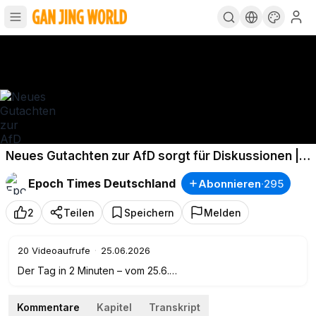
Neues Gutachten zur AfD sorgt für Diskussionen |
Der Tag in 2 Minuten
Epoch Times Deutschland
Abonnieren
·
295
2
Teilen
Speichern
Melden
20
Videoaufrufe
·
25.06.2026
Der Tag in 2 Minuten – vom 25.6.
🔸 Headline
Kommentare
Kapitel
Transkript