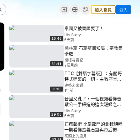
加入會員
登入
秦國又被晉國耍了！
His Story
15:45
5天前
榆林窟 石窟壁畫知識：密教曼
荼羅
閣樓尋寶記
31:41
2個月前
TTC【雙語字幕版】：有關哥
特式建築的一切 - 主教座堂
（拜託，別再叫我主座教
建築未來觀
31:08
堂！）::21_神聖羅馬帝國的哥
1年前
特式教堂
晉國又亂了，一個視頻看懂晉
獻公一手締造的這次驪姬之
亂！
His Story
19:05
5天前
石窟藝術 比肩龍門的北魏絕唱
一期看懂鞏義石窟與帝后禮佛
圖
案頭上的歲月
37:25