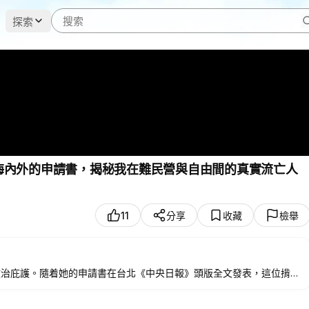
探索
動海內外的申請書，揭秘我在難民營與自由間的真實流亡人
11
分享
收藏
檢舉
政治庇護。隨着她的申請書在台北《中央日報》頭版全文發表，這位揹負
的惶恐忐忑到難民營中的人性百態，從台灣同胞的温暖相助到改名“奇
僅是一段關於生存的紀實，更是一個靈魂在歷史洪流中尋求救贖與重生的