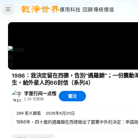
運用科技 回歸傳統價值
1986：我決定留在西德，告別“遇羅錦”；一份震
生，給外星人的66封信（系列4）
字里行间一点悟
關注
2.2K
位粉絲
289
影片觀看
·
2026年6月20日
1986年，四十歲的遇羅錦在西德做出了震驚中外的決定：申請
着家族沉重歷史的女性，正式開啓了在異鄉的流亡生活。從最初
奇”試圖切斷過去，她在自由的空氣中孤獨地學習“飛翔”。這不