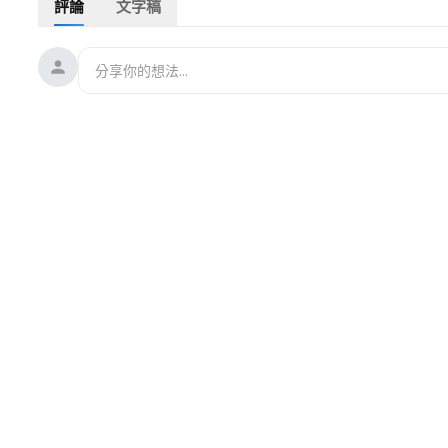
評論
文字稿
真實告白。讓我們跟隨她的筆觸，重回那個激盪的年代，審視自