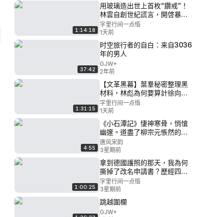
用玻璃造出世上首枚“鑽戒”！
林雲自創世紀謊言，開啓暴利
收割模式！連哄三妻安撫後
字里行间一点悟
1:14:18
宮，謀劃“圍而不打”斬斷八爺
1天前
命脈！
时空旅行者的自白：来自3036
年的男人
GJW+
37:42
2年前
【文革黑幕】葉羣秘密整理黑
材料，林彪為何要算計徐向
前？毛澤東秘抵武漢前夕，一
字里行间一点悟
1:31:15
場針對軍方老帥的絕密大風暴
1天前
《小石潭記》悽神寒骨，悄愴
幽邃。道盡了柳宗元悵然的一
生
唐风宋韵
4:55
3星期前
拿到德國護照的那天，我為何
撕掉了改名申請書？歷經四次
婚姻與流亡：看盡同胞掙扎，
字里行间一点悟
1:00:25
我在多瑙河畔找到了後半生的
3星期前
救贖
跳越圍欄
GJW+