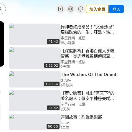
加入會員
登入
捧神者終成祭品！“文藝沙皇”
周揚跌宕的一生：狂熱、浩劫
與晚年悲歌；從主導文壇整肅
字里行间一点悟
41:43
到秦城幽禁9年｜長子周艾若親
15小時前
述：家族記憶裏那道無法癒合
【深度解析】香港百億大亨黎
的時代裂痕
智英：從逃港難民到傳媒巨
鱷，他為何放棄億萬身家選擇
字里行间一点悟
1:22:02
不逃？拆解佐丹奴奇蹟、蘋果
2天前
日報帝國與落幕，以及一位商
The Witches Of The Orient
業狂人終極殉道背後的致命代
GJW+
碼
1:39:56
1星期前
【歷史懸案】喊出“黨天下”的
著名報人：儲安平神秘失蹤之
謎與一代知識分子的時代悲劇
字里行间一点悟
24:42
2天前
非洲故事：豹戰俱樂部
GJW+
50:00
1年前