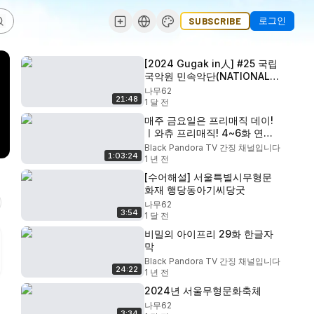
로그인
SUBSCRIBE
[2024 Gugak in人] #25 국립
국악원 민속악단(NATIONAL
GUGAK CENTER FOLK
나무62
21:48
MUSIC GROUP) - 판굿(Pan-
1 달 전
gut)
매주 금요일은 프리매직 데이!
ㅣ와츄 프리매직! 4~6화 연속
방영ㅣ프리티 시리즈 최신작
Black Pandora TV 간징 채널입니다
1:03:24
1 년 전
[수어해설] 서울특별시무형문
화재 행당동아기씨당굿
나무62
3:54
1 달 전
비밀의 아이프리 29화 한글자
막
Black Pandora TV 간징 채널입니다
24:22
1 년 전
2024년 서울무형문화축체
나무62
3:34