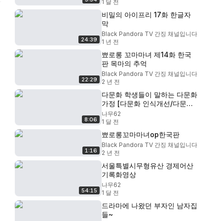
1 달 전
비밀의 아이프리 17화 한글자
막
Black Pandora TV 간징 채널입니다
24:39
1 년 전
뾰로롱 꼬마마녀 제14화 한국
판 목마의 추억
Black Pandora TV 간징 채널입니다
22:29
2 년 전
다문화 학생들이 말하는 다문화
가정 [다문화 인식개선/다문화
교육]
나무62
8:06
1 달 전
뾰로롱꼬마마녀op한국판
Black Pandora TV 간징 채널입니다
1:16
2 년 전
서울특별시무형유산 경제어산
기록화영상
나무62
54:15
1 달 전
드라마에 나왔던 부자인 남자집
들~