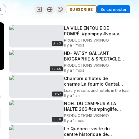
SUBSCRIBE
Se connecter
LA VILLE ENFOUIE DE
POMPÉI #pompey #vesuvio
#italia #vesuvius
PRODUCTIONS VIKINGO
5:47
#romainbailleul
Il y a 1 mois
HD- PATSY GALLANT
BIOGRAPHIE & SPECTACLE À
LA HALTE 266 JOLY -
PRODUCTIONS VIKINGO
12:45
QUEBEC - CANADA #patsy
Il y a 1 mois
#gallant
Chambre d'hôtes de
charme La fournio Cantal
France
Luxury resorts and hotels in the East
3:57
Il y a 1 an
NOEL DU CAMPEUR À LA
HALTE 266 #campinglife
#halte266 #lgbtq
PRODUCTIONS VIKINGO
3:56
#chrsitmas
Il y a 1 mois
Le Québec : visite du
centre historique de