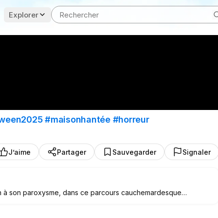
Explorer
oween2025
#maisonhantée
#horreur
J’aime
Partager
Sauvegarder
Signaler
ween à son paroxysme, dans ce parcours cauchemardesque
ue de Québec ?