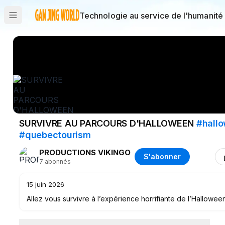
Technologie au service de l'humanité
SURVIVRE AU PARCOURS D'HALLOWEEN
#hall
#quebectourism
PRODUCTIONS VIKINGO
S'abonner
7
abonnés
15 juin 2026
Allez vous survivre à l’expérience horrifiante de l’Hallo
présenté à Ste-Catherine de la Jacques Cartier, en banlie