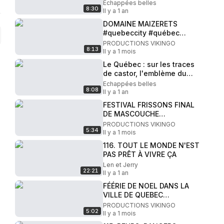
Montréal - Échappées
Echappées belles
8:30
belles 14 décembre 2024
Il y a 1 an
DOMAINE MAIZERETS
#quebeccity #québec
#park #séminairedequebec
PRODUCTIONS VIKINGO
8:13
#maizerets
Il y a 1 mois
Le Québec : sur les traces
de castor, l'emblème du
Canada - Échappées
Echappées belles
8:08
belles 14 décembre 2024
Il y a 1 an
FESTIVAL FRISSONS FINAL
DE MASCOUCHE
#horrorshorts
PRODUCTIONS VIKINGO
5:34
#halloween2024
Il y a 1 mois
#mascouche
116. TOUT LE MONDE N'EST
#horrorfestival
PAS PRÊT À VIVRE ÇA
Len et Jerry
22:21
Il y a 1 an
FÉÉRIE DE NOEL DANS LA
VILLE DE QUEBEC
#quebeccity
PRODUCTIONS VIKINGO
5:02
#quebectourism #noël
Il y a 1 mois
#oldquebec #Vieuxquebec