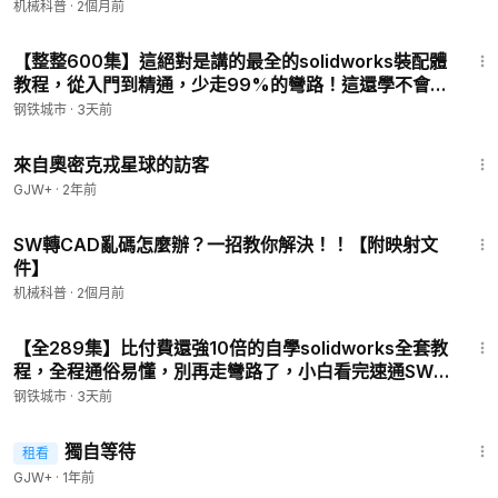
机械科普
·
2個月前
10:44
【整整600集】這絕對是講的最全的solidworks裝配體
教程，從入門到精通，少走99%的彎路！這還學不會，
我退出機械圈！ P4 - SW裝配體教程：4、標準配合
钢铁城市
·
3天前
（重合、平行、垂直、相切、同軸心、鎖定、距離、角
1:36:37
度）
來自奧密克戎星球的訪客
GJW+
·
2年前
1:51
SW轉CAD亂碼怎麼辦？一招教你解決！！【附映射文
件】
机械科普
·
2個月前
4:50
【全289集】比付費還強10倍的自學solidworks全套教
程，全程通俗易懂，別再走彎路了，小白看完速通SW
建模！ P4 - 草圖繪製篇：1.直線命令
钢铁城市
·
3天前
1:50:45
獨自等待
租看
GJW+
·
1年前