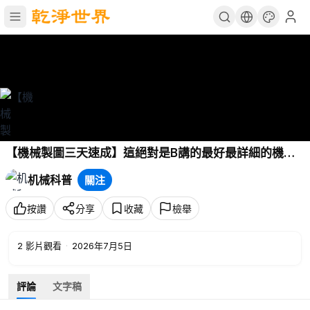
【機械製圖三天速成】這絕對是B講的最好最詳細的機械
製圖教程！從0基礎到精通，從認識圖紙到出工程圖！讓
机械科普
關注
你少走99%的彎路！這還學不會！我退出機械圈！ P6 -
公差等級的理解
按讚
分享
收藏
檢舉
2
影片觀看
·
2026年7月5日
評論
文字稿