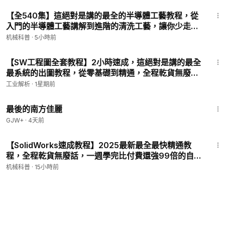
2:19
【全540集】這絕對是講的最全的半導體工藝教程，從
入門的半導體工藝講解到進階的清洗工藝，讓你少走
99%的彎路！這還學不會，我退出機械圈！ P11 - 第十
机械科普
·
5小時前
講——光刻
3:11
【SW工程圖全套教程】2小時速成，這絕對是講的最全
最系統的出圖教程，從零基礎到精通，全程乾貨無廢
話，帶你少走99%的彎路！ P4 - solidworks細小微複
工业解析
·
1星期前
雜結構表達（局部視圖的使用）
1:38:29
最後的南方佳麗
GJW+
·
4天前
8:00
【SolidWorks速成教程】2025最新最全最快精通教
程，全程乾貨無廢話，一週學完比付費還強99倍的自學
SW全套教程！少走99%的彎路！全網獨家！ P7 -
机械科普
·
15小時前
SolidWorks草圖命令介紹（3）