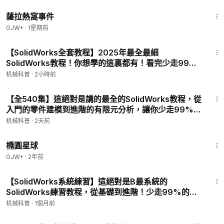
P2 - 機械製圖：第一角投影與第三角投影的原理及理解
1:51:14
薩拉熱窩事件
GJW+
·
1星期前
14:56
【SolidWorks全套教程】2025年最全最細
SolidWorks教程！你想學的這裏都有！看完少走99%
的彎路！吊打一切付費教程！ P7 - 第6集：solid
机械科普
·
2小時前
works工程圖模板製作（上）
1:08
【全540集】這絕對是講的最全的SolidWorks教程，從
入門的零件建模到進階的有限元分析，讓你少走99%的
彎路！這還學不會，我退出機械圈！ P11 - 草圖·第10集
机械科普
·
2天前
——縮放實體
1:16:49
橢圓星球
GJW+
·
2年前
3:02
【SolidWorks系統練習】這絕對是B最系統的
SolidWorks練習教程，從基礎到進階！少走99%的彎
路，我相信你一定能學會！ P3 - 基礎練習：第2題
机械科普
·
1個月前
2:04