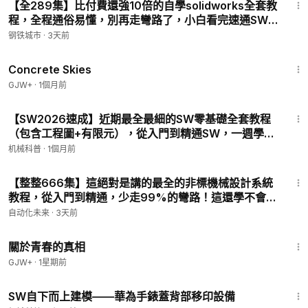
【全289集】比付費還強10倍的自學solidworks全套教
程，全程通俗易懂，別再走彎路了，小白看完速通SW
建模！ P5 - 草圖繪製篇：2.圓弧繪製
钢铁城市
·
3天前
1:44:02
Concrete Skies
GJW+
·
1個月前
15:02
【SW2026速成】近期最全最細的SW零基礎全套教程
（包含工程圖+有限元），從入門到精通SW，一週學完
即可就業！看完這一套SW教程就夠了！ P2 - 軟件安裝
机械科普
·
1個月前
12:15
【整整666集】這絕對是講的最全的非標機械設計系統
教程，從入門到精通，少走99%的彎路！這還學不會，
我退出機械圈！ P2 - 加工專題：1、機械加工的分類
自动化未来
·
3天前
1:06:53
關於青春的真相
GJW+
·
1星期前
28:57
SW自下而上建模——華為手錶蓋背部移印設備