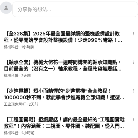
48:46
【全328集】2025年最全面最詳細的整機設備設計教
程，從零開始學會設計整機設備！少走999%彎路！僅
此一家，吊打所有付費教程！ P7 - 整機設計課6
机械科普
·
1小時前
4:22
【軸承全套】機械大佬花一週時間講完的軸承知識點，
目前最全的（沒有之一）軸承教程，全程乾貨無廢話，
這還學不會我退出機械圈！ P2 - 1、軸承的基本分類
机械科普
·
2天前
7:12
【步進電機】短小而精悍的“步進電機”全套教程！
1000000秒不到，就能學會步進電機全部知識！選型
機械都是小kiss！ P9 - 慣量的介紹與計算
工业现象解析
·
2天前
1:53
【工程圖實戰】拒絕廢話！講的最全最細的“工程圖實戰
教程”！內容涵蓋：三視圖、零件圖、裝配圖，從入門到
精通，少走99%的彎路！這還學不會，我退出機械圈！
机械科普
·
2小時前