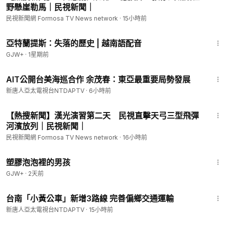
野懸崖勒馬｜民視新聞｜
民視新聞網 Formosa TV News network
·
15小時前
43:00
亞特蘭提斯：失落的歷史 | 越南語配音
GJW+
·
1星期前
3:07
AIT公開台美海巡合作 余茂春：東亞最重要局勢發展
新唐人亞太電視台NTDAPTV
·
6小時前
4:51
【熱搜新聞】漢光演習第二天 民視直擊天弓三型飛彈
河濱放列｜民視新聞｜
民視新聞網 Formosa TV News network
·
16小時前
1:37:21
塑膠泡泡裡的男孩
GJW+
·
2天前
2:11
台南「小黃公車」新增3路線 完善偏鄉交通運輸
新唐人亞太電視台NTDAPTV
·
15小時前
33:39