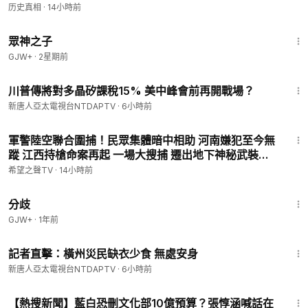
全成了体制的祭品。威权的冷酷，从来不讲情面！🍿❄️#
历史真相
·
14小時前
马司库
1:29:58
眾神之子
GJW+
·
2星期前
1:28
川普傳將對多晶矽課稅15% 美中峰會前再開戰場？
新唐人亞太電視台NTDAPTV
·
6小時前
14:01
軍警陸空聯合圍捕！民眾集體暗中相助 河南嫌犯至今無
蹤 江西持槍命案再起 一場大搜捕 遷出地下神秘武裝？
【全球視野】
希望之聲TV
·
14小時前
1:54:13
分歧
GJW+
·
1年前
4:06
記者直擊：橫州災民缺衣少食 無處安身
新唐人亞太電視台NTDAPTV
·
6小時前
4:37
【熱搜新聞】藍白恐刪文化部10億預算？張惇涵喊話在