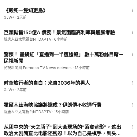
2:09:28
《殺死一隻知更鳥》
GJW+
·
2天前
2:39
巨頭拋售150億AI債務！景氣面臨高利率與通膨考驗
新唐人亞太電視台NTDAPTV
·
6小時前
1:26
驚悚！ 墨網紅「直播到一半遭槍殺」 數十萬粉絲目睹－
民視新聞
民視新聞網 Formosa TV News network
·
13小時前
37:42
时空旅行者的自白：来自3036年的男人
GJW+
·
2年前
1:44
霍爾木茲海峽協議將達成？伊朗傳不收通行費
新唐人亞太電視台NTDAPTV
·
15小時前
2:20
从团中央的“天之骄子”到大会现场的“落寞背影”，这出
政治大剧简直比电影还残忍！以为自己是棋手，到头来