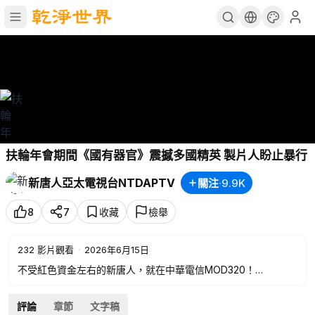
扶輪年會期間《國有器官》震撼多國精英 製片人盼止暴行
新唐人亞太電視台NTDAPTV
關注
·
9.9K
8
7
收藏
檢舉
232
影片觀看
·
2026年6月15日
不受紅色資金左右的新唐人，就在中華電信MOD320！
💪行動支持，加入新唐人之友➡️
https://support.ntdtv.com.tw
📍歡迎訂閱電子報➡️
https://ntdfriends.com.tw/newsletter
評論
章節
文字稿