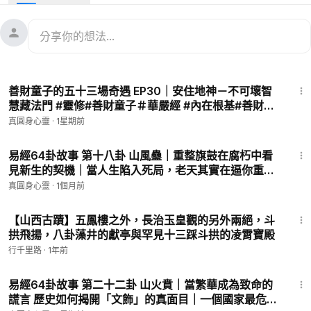
✨ 從「紀律」跨越到「凝聚」，
看《易經》比卦如何揭示人際經營的終極智慧。
⚔️ 當戰爭平息，秩序重整，
接下來最重要的課題便是「人心」。
16:24
善財童子的五十三場奇遇 EP30｜安住地神－不可壞智
📖 本篇深入解析《易經》第八卦「地水比」，
慧藏法門 #靈修#善財童子＃華嚴經 #內在根基#善財童
帶領讀者從水地相依的自然卦象中，
子＃華嚴經 #佛法 #修行
真圓身心靈
·
1星期前
體悟親近與團結的藝術。
10:32
🏯 我們不只談卦辭，
易經64卦故事 第十八卦 山風蠱｜重整旗鼓在腐朽中看
見新生的契機｜當人生陷入死局，老天其實在逼你重
更走進「三顧茅廬」的歷史現場，
生！山風蠱卦深度解析 #易經 #山風蠱 #人生智慧#易經
看劉備如何以真誠取代權力，
真圓身心靈
·
1個月前
智慧 #修行 #成長 #易經64卦 #命運轉折
贏得諸葛亮的終身託付。
3:13
【山西古蹟】五鳳樓之外，長治玉皇觀的另外兩絕，斗
🌱 從初六的誠信起始，
拱飛揚，八卦藻井的獻亭與罕見十三踩斗拱的凌霄寶殿
到九五「三驅失禽」的寬容領導，
行千里路
·
1年前
這是一場關於信任、選擇與時機的心靈洗禮。
15:19
易經64卦故事 第二十二卦 山火賁｜當繁華成為致命的
🤝 在這個強調協作的時代，
謊言 歷史如何揭開「文飾」的真面目｜一個國家最危險
讓我們跟隨比卦的指引，