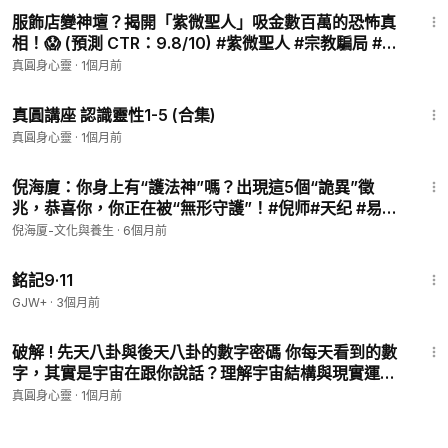
10:21
https://pay.vips.com.tw/Shop.aspx
服飾店變神壇？揭開「紫微聖人」吸金數百萬的恐怖真
相！😱 (預測 CTR：9.8/10) #紫微聖人 #宗教騙局 #邪
搜尋影片標題可至官網使用關鍵字搜尋
教
真圓身心靈
·
1個月前
心靈問答
1:08:19
https://reurl.cc/VLDbgY
真圓講座 認識靈性1-5 (合集)
真圓身心靈
·
1個月前
心靈講座
21:23
https://reurl.cc/DAyrpj
倪海廈：你身上有“護法神”嗎？出現這5個“詭異”徵
兆，恭喜你，你正在被“無形守護”！#倪师#天纪 #易经
推薦觀看: 一堂課讓你搞懂靈修
#风水#手相 #贵人#小人#改命#命理#运势#财运#紫微
倪海厦-文化與養生
·
6個月前
https://youtu.be/l0pmgyXuGTg
https://youtu.be/r-7ydA_1T-U
1:13:52
https://youtu.be/rfeFoexVNNE
銘記9·11
GJW+
·
3個月前
9:19
清單列表
破解 ! 先天八卦與後天八卦的數字密碼 你每天看到的數
https://www.youtube.com/playlist?list=PLr8fGANRYVfj0E7UI
字，其實是宇宙在跟你說話？理解宇宙結構與現實運作
GxFjCtS80cyI3AOM
的古老智慧 #八卦 #數字命理 #五行 #易經 #八卦 #五行
真圓身心靈
·
1個月前
https://www.youtube.com/playlist?list=PLr8fGANRYVfisOB1m
系統 #八卦 #數字密碼 #生活哲學
o4EYVHwKSxSb4pVQ