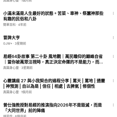
真相 | 高我連結 | 通靈 | 無極 | 收驚
真圓身心靈
·
1個月前
從劉備三顧茅廬，到交友翻車現場解析，
教你如何靠「真誠」吸引對的人，遠離爛緣分！
8:56
小滿未滿是人生最好的狀態。苦菜、車神、祭蠶神那些
有趣的民俗和八卦
看完保證你交朋友更精準🤣
簡單百科
·
4年前
#易經
#比卦
#交友指南
#人際關係
#搞笑學知識
#成長
1:29:59
冒牌大亨
👇Chapters章節 :
GJW+
·
3星期前
9:39
0:00
開場介紹與主題引入
易經64卦故事 第二十卦 風地觀｜萬民瞻仰的巔峰自省
0:15
師卦到比卦的轉變
｜當你被萬眾注視時，真正決定命運的不是能力，而是
0:49
比卦核心：團結與信任
「這一點」#易經64卦 #靈修 #God #易經 #風地觀 #領
真圓身心靈
·
3星期前
1:06
卦象解析：水地比的意義
導力 #人生智慧
18:33
2:00
卦辭白話解析
心靈講座 27 與小我契合的過程分享 | 罵天 | 罵地 | 通靈
2:40
歷史故事：三顧茅廬
| 神預測 | 自以為是 | 信任 | 相處 | 去脾氣 | 修個性
5:13
比卦六爻深度解析
真圓身心靈
·
1個月前
8:04
結語：團結與人生智慧
9:02
下一卦預告：風天小畜
19:07
曾仕強教授對易經的推演指向2026年不是毀滅，而是
「大同世界」前的陣痛
#新修行心修行
胡芸伶
·
6個月前
#不拘泥形式的修行法