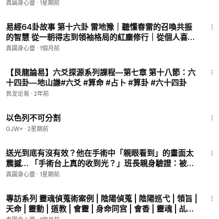
的時刻，不是戰爭，而是開始沉迷表面！ #易經 #山火
真圓身心靈
·
1星期前
學會不再單打獨鬥，
賁 #國學 #修行 #智慧
11:58
而是與志同道合者溫暖同行。
易經64卦故事 第十六卦 雷地豫｜聽懂春雷的召喚共振
的智慧 從一朝得志到領袖格局的紅塵修行｜從個人喜悅
你以為成功靠實力？其實真正關鍵是「站對人」！
到群體共振的領導智慧 #易經 #雷地豫 #國學 #人生哲學
真圓身心靈
·
1個月前
《易經》第八卦「比卦」，揭開人際關係與團隊合作的終極法
則。
1:28
【艮龍論易】六爻探源系列課程—第七章 第十八節：六
十四卦—地山謙#六爻 #算命 #占卜 #算卦 #六十四卦
從戰亂之後的人心重建，到劉備三顧茅廬的千古智慧，
這一集將帶你看懂——為什麼「真誠」才是最強吸引力！
艮龙论易
·
2年前
1:20:00
錯過這些關鍵，你可能正在錯失人生最重要的機會！
以色列不可分割
GJW+
·
2星期前
#易經
#比卦
#人際關係
#團隊合作
#成功法則
#靈性成長
13:41
送光到底有沒有效？他在手術中「親眼看到」的畫面太
你有沒有發現——
震撼… 「手術台上真的收到光？」班長親身驗證：被祝
有些人一靠近就升級，有些人一靠近就出事😅
福包圍的手術室 送光祈福竟然這樣運作！#靈修 #送光
真圓身心靈
·
1星期前
#祈福 #靈修 #能量療癒 #god
17:16
這集《易經》比卦直接告訴你：
專訪系列 靈魂偵蒐術案例 | 陰陽偵蒐 | 陰陽巡弋 | 領旨 |
👉 朋友真的不能亂交！
天命 | 靈動 | 道教 | 會靈 | 身命同宫 | 會香 | 靈魂 | 乩童