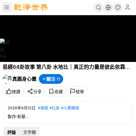
易經64卦故事 第八卦 水地比｜真正的力量是彼此依靠與
信任｜你的人際關係正在崩壞？《易經》揭露團結真相！
真圓身心靈
關注
·
11
信任與團結的智慧
#易經
#比卦
#領導力
#人際關係
#成長
按讚
分享
收藏
檢舉
2026年6月12日
#易經
#比卦
#人際關係
製作:有華
協作:品慈
評論
文字稿