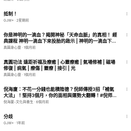
#心靈問答
1:33:42
#心靈講座
抵制！
#生命藍圖
GJW+
·
2星期前
#真圓身心靈成長中心
35:44
#靈學
你是神明的一滴血？揭開神秘「天命血脈」的真相！ 經
#靈修
典課程 神明一滴血下來投胎的啟示 | 神明的一滴血下
#命理
凡：投胎、使命與靈魂歸屬的宗教哲學解析
真圓身心靈
·
1個月前
#運勢
12:50
#心靈成長
真圓功法 遠距祈福及療癒 | 心靈療癒 | 氣場修補 | 磁場
修復 | 病氣 | 療傷 | 靈療 | 接引 | 光
真圓身心靈
·
1個月前
真圓心靈功法
28:03
真圓身靈性成長中心 修行功法講座
倪海廈：不花一分錢也能積陰德？倪師傳授3招「補氣
詳細影片介紹，新片發表，歡迎加入官網
大法」！堅持3個月，你的面相與運勢大翻轉！#倪师大
http://vips.com.tw
运预测好命风水天纪紫微易经占卜算命运势财运阳宅国
倪海厦-文化與養生
·
6個月前
学智慧手相面相
購買真圓易經占卜卡問事不求人
1:54:13
https://reurl.cc/4o1Vn3
分歧
購買連結
GJW+
·
1年前
真圓精選商店