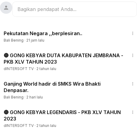
3:15
Pekutatan Negara ,,berplesiran..
Bali Bening
·
21 jam lalu
2:44:59
🔴 GONG KEBYAR DUTA KABUPATEN JEMBRANA -
PKB XLV TAHUN 2023
dINTERSOFT TV
·
2 tahun lalu
6:13
Ganjing World hadir di SMKS Wira Bhakti
Denpasar.
Bali Bening
·
2 hari lalu
2:35:49
🔴 GONG KEBYAR LEGENDARIS - PKB XLV TAHUN
2023
dINTERSOFT TV
·
2 tahun lalu
2:11