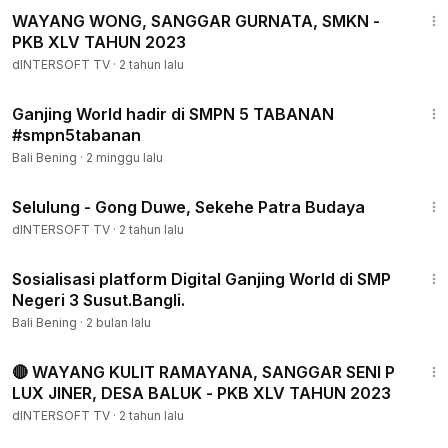
WAYANG WONG, SANGGAR GURNATA, SMKN -
PKB XLV TAHUN 2023
dINTERSOFT TV
·
2 tahun lalu
9:31
Ganjing World hadir di SMPN 5 TABANAN
#smpn5tabanan
Bali Bening
·
2 minggu lalu
2:43
Selulung - Gong Duwe, Sekehe Patra Budaya
dINTERSOFT TV
·
2 tahun lalu
9:52
Sosialisasi platform Digital Ganjing World di SMP
Negeri 3 Susut.Bangli.
Bali Bening
·
2 bulan lalu
1:57:50
🔴 WAYANG KULIT RAMAYANA, SANGGAR SENI P
LUX JINER, DESA BALUK - PKB XLV TAHUN 2023
dINTERSOFT TV
·
2 tahun lalu