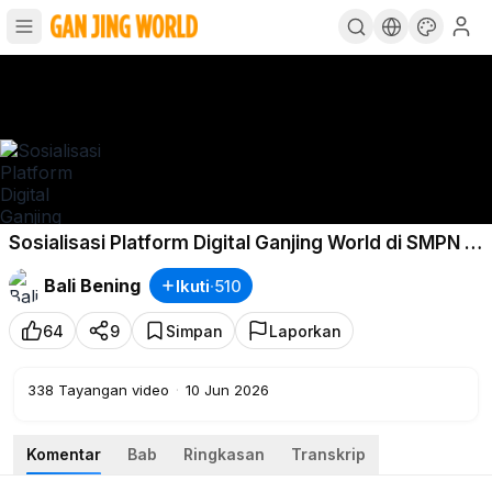
Sosialisasi Platform Digital Ganjing World di SMPN 2
SUSUT Bangli.
Bali Bening
Ikuti
·
510
64
9
Simpan
Laporkan
338
Tayangan video
·
10 Jun 2026
Komentar
Bab
Ringkasan
Transkrip