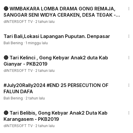
2:22:56
🔴 WIMBAKARA LOMBA DRAMA GONG REMAJA,
SANGGAR SENI WIDYA CERAKEN, DESA TEGAK -
PKB XLV TAHUN 2023
dINTERSOFT TV
·
2 tahun lalu
2:04
Tari Bali,Lokasi Lapangan Puputan. Denpasar
Bali Bening
·
1 minggu lalu
9:44
🔴 Tari Kelinci , Gong Kebyar Anak2 duta Kab
Gianyar - PKB2019
dINTERSOFT TV
·
2 tahun lalu
3:47
#July20Rally2024 #END 25 PERSECUTION OF
FALUN DAFA
Bali Bening
·
2 tahun lalu
7:57
🔴 Tari Belibis, Gong Kebyar Anak2 Duta Kab
Karangasem - PKB2019
dINTERSOFT TV
·
2 tahun lalu