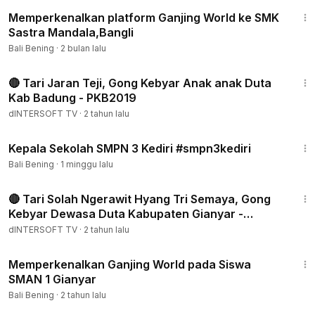
9:15
Memperkenalkan platform Ganjing World ke SMK
Sastra Mandala,Bangli
Bali Bening
·
2 bulan lalu
9:25
🔴 Tari Jaran Teji, Gong Kebyar Anak anak Duta
Kab Badung - PKB2019
dINTERSOFT TV
·
2 tahun lalu
1:04
Kepala Sekolah SMPN 3 Kediri #smpn3kediri
Bali Bening
·
1 minggu lalu
14:18
🔴 Tari Solah Ngerawit Hyang Tri Semaya, Gong
Kebyar Dewasa Duta Kabupaten Gianyar -
PKB2019
dINTERSOFT TV
·
2 tahun lalu
4:43
Memperkenalkan Ganjing World pada Siswa
SMAN 1 Gianyar
Bali Bening
·
2 tahun lalu
1:44:13