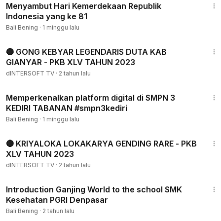
Menyambut Hari Kemerdekaan Republik
Indonesia yang ke 81
Bali Bening
·
1 minggu lalu
2:35:44
🔴 GONG KEBYAR LEGENDARIS DUTA KAB
GIANYAR - PKB XLV TAHUN 2023
dINTERSOFT TV
·
2 tahun lalu
9:22
Memperkenalkan platform digital di SMPN 3
KEDIRI TABANAN #smpn3kediri
Bali Bening
·
1 minggu lalu
1:42:38
🔴 KRIYALOKA LOKAKARYA GENDING RARE - PKB
XLV TAHUN 2023
dINTERSOFT TV
·
2 tahun lalu
11:15
Introduction Ganjing World to the school SMK
Kesehatan PGRI Denpasar
Bali Bening
·
2 tahun lalu