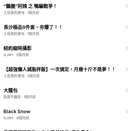
“鵝腿”阿姨 之 鴨騙戰爭！
上班族的便当
·
1個月前
5:59
長沙極品9件套，夯爆了！！
上班族的便当
·
1個月前
16:44
紐約縮時攝影
GJW+
·
5個月前
6:47
【超強懶人減脂拌飯】一次搞定，月瘦十斤不是夢！！
上班族的便当
·
2個月前
10:18
大籠包
厨房不翻车
·
1個月前
1:23:44
Black Snow
GJW+
·
9個月前
4:42