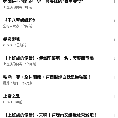
禿頭是不可能的！史上最美味的“養生零食”
上班族的便当
·
1年前
1:26
《王八蛋螺螄粉》
堂吃百家客
·
1個月前
1:28:20
錯換嬰兒
GJW+
·
2星期前
1:49
【上班族的便當】-便當配菜第一名：菠菜厚蛋燒
上班族的便当
·
4個月前
12:48
嗩吶一響，全村開席，這個甜燒白就是壓軸菜！
厨房不翻车
·
2個月前
1:31:48
上帝之聲
GJW+
·
1年前
3:09
【上班族的便當】-天啊！這塊肉又讓我放棄減肥！