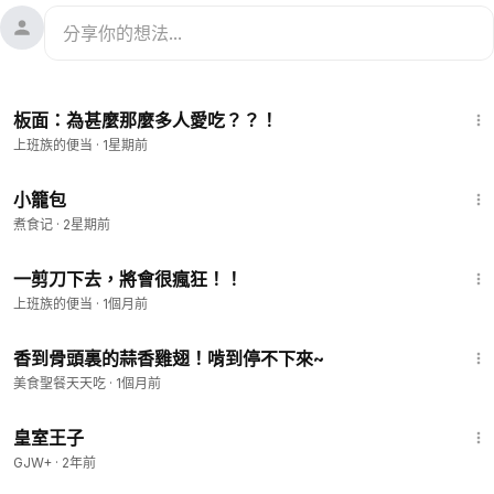
7:08
板面：為甚麼那麼多人愛吃？？！
上班族的便当
·
1星期前
5:28
小籠包
煮食记
·
2星期前
7:16
一剪刀下去，將會很瘋狂！！
上班族的便当
·
1個月前
1:00
香到骨頭裏的蒜香雞翅！啃到停不下來~
美食聖餐天天吃
·
1個月前
1:28:27
皇室王子
GJW+
·
2年前
5:45