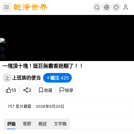
一塊頂十塊！這巨無霸香迷糊了！！
上班族的便当
關注
·
425
上
13
2
收藏
檢舉
757
影片觀看
·
2026年6月20日
評論
章節
概述
文字稿