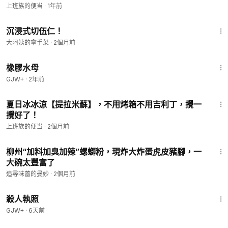
上班族的便当
·
1年前
1:01
沉浸式切伍仁！
大阿姨的拿手菜
·
2個月前
1:19:47
橡膠水母
GJW+
·
2年前
3:03
夏日冰冰涼【提拉米蘇】，不用烤箱不用吉利丁，攪一
攪好了！
上班族的便当
·
2個月前
6:35
柳州“加料加臭加辣”螺螄粉，現炸大炸蛋虎皮豬腳，一
大碗太豐富了
追尋味蕾的曼妙
·
2個月前
1:36:15
殺人執照
GJW+
·
6天前
5:45