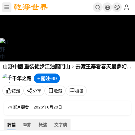
山野中國 重裝徒步江油龍門山，去藏王寨看春天最夢幻的
辛夷花。
千年之路
關注
·
69
按讚
分享
收藏
檢舉
74
影片觀看
·
2026年6月20日
評論
章節
概述
文字稿