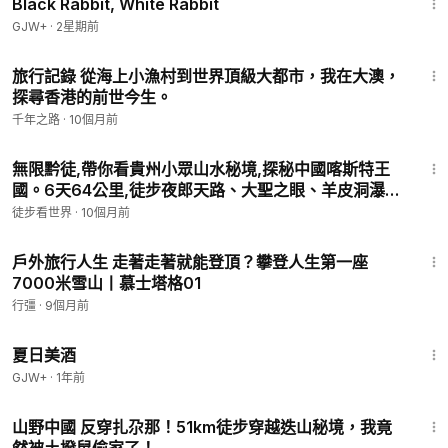
Black Rabbit, White Rabbit
GJW+
·
2星期前
15:28
旅行記錄 從海上小漁村到世界頂級大都市，我在大澳，
探尋香港的前世今生。
千年之路
·
10個月前
2:20
無限黔徒,帶你看貴州小眾山水秘境,探秘中國喀斯特王
國。6天64公里,徒步夜郎天路、大聖之眼、羊皮洞瀑
布、貓跳峽冰河、雲峰屯堡等特色小眾景點。
徒步看世界
·
10個月前
18:27
戶外旅行人生 走著走著就能登頂？攀登人生第一座
7000米雪山丨慕士塔格01
行彊
·
9個月前
1:30:27
夏日美酒
GJW+
·
1年前
34:27
山野中國 反穿扎尕那！51km徒步穿越迭山秘境，我竟