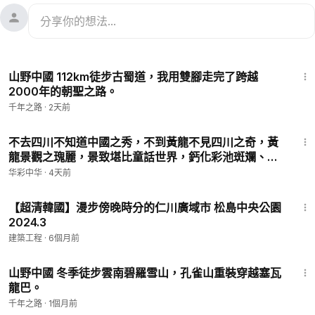
1:00:47
山野中國 112km徒步古蜀道，我用雙腳走完了跨越
2000年的朝聖之路。
千年之路
·
2天前
14:09
不去四川不知道中國之秀，不到黃龍不見四川之奇，黃
龍景觀之瑰麗，景致堪比童話世界，鈣化彩池斑斕、瀑
布飛流、青松翠柏、空氣清新，步入這潔淨世外桃源，
华彩中华
·
4天前
仿佛人間
56:34
【超清韓國】漫步傍晚時分的仁川廣域市 松島中央公園
2024.3
建築工程
·
6個月前
37:35
山野中國 冬季徒步雲南碧羅雪山，孔雀山重裝穿越塞瓦
龍巴。
千年之路
·
1個月前