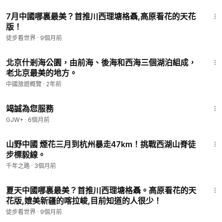
3:50
7月中國哪裏最美？首推川西理塘格聶,高原看花的天花
版！
徒步看世界
·
9個月前
3:47
北京什剎海公園，由前海、後海和西海三個湖泊組成，
老北京最美的地方。
中國旅遊概覽
·
2年前
47:47
竭誠為您服務
GJW+
·
6個月前
16:50
山野中國 煙花三月到杭州暴走47km！挑戰西湖山脊徒
步標毅線。
千年之路
·
3個月前
2:36
夏天中國哪裏最美？首推川西理塘格聶。高原看花的天
花版,媲美新疆的喀拉峻,目前知道的人很少！
徒步看世界
·
9個月前