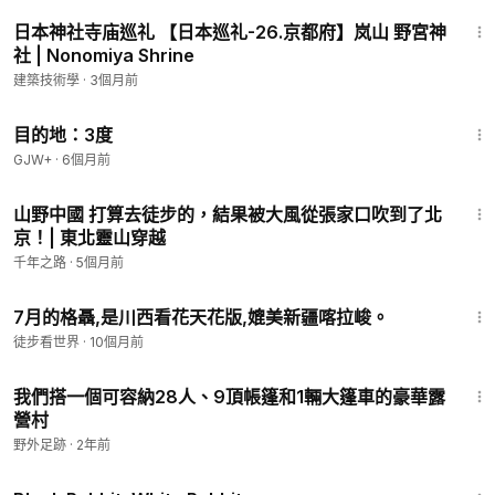
6:03
日本神社寺庙巡礼 【日本巡礼-26.京都府】岚山 野宮神
社 | Nonomiya Shrine
建築技術學
·
3個月前
1:05:16
目的地：3度
GJW+
·
6個月前
20:47
山野中國 打算去徒步的，結果被大風從張家口吹到了北
京！| 東北靈山穿越
千年之路
·
5個月前
3:29
7月的格聶,是川西看花天花版,媲美新疆喀拉峻。
徒步看世界
·
10個月前
56:44
我們搭一個可容納28人、9頂帳篷和1輛大篷車的豪華露
營村
野外足跡
·
2年前
2:19:16