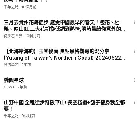
然被土撥鼠偷家了！
千年之路
·
10個月前
2:02
三月去貴州花海徒步,感受中國最早的春天！櫻花、杜
鵑、映山紅,三大花期從低調到熱情,隨時帶給你意外的
驚喜！
徒步看世界
·
10個月前
12:20
【北海岸海釣】玉堂後面 良型黑格鸚哥釣況分享
(Yutang of Taiwan’s Northern Coast) 20240622 #
新埔海堤 @fox54088.
激流勇釣
·
2年前
1:16:49
橢圓星球
GJW+
·
2年前
22:28
山野中國 全程徒步奇險華山! 長空棧道+鷂子翻身我全都
要！
千年之路
·
9個月前