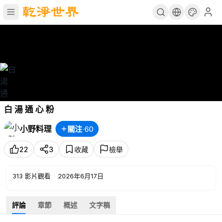
白 湯 通 心 粉
小野料理
關注
·
60
22
3
收藏
檢舉
313
影片觀看
·
2026年6月17日
評論
章節
概述
文字稿