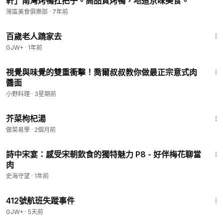
軒」南灣烤鴨扛把子。高品質烤鴨，地道京味美食。
灣區美食俱樂部
·
7年前
1:54:38
百歲老人蹺家去
GJW+
·
1年前
4:16
視覺與味覺的雙重衝擊！喬爾叔叔教你做最正宗意式肉
醬面
小野料理
·
3星期前
1:25
芥菜枸杞湯
做菜易學
·
2個月前
37:23
詩中宋宴：感受宋朝飲食的獨特魅力 P8 - 好伴梅花聊當
肉
史海守望
·
1年前
1:12:46
412號航班失蹤事件
GJW+
·
5天前