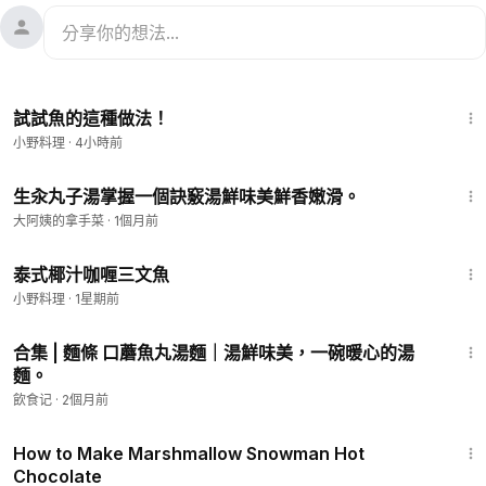
5:39
試試魚的這種做法！
小野料理
·
4小時前
2:32
生汆丸子湯掌握一個訣竅湯鮮味美鮮香嫩滑。
大阿姨的拿手菜
·
1個月前
4:24
泰式椰汁咖喱三文魚
小野料理
·
1星期前
1:20
合集 | 麵條 口蘑魚丸湯麵｜湯鮮味美，一碗暖心的湯
麵。
飲食记
·
2個月前
2:08
How to Make Marshmallow Snowman Hot
Chocolate