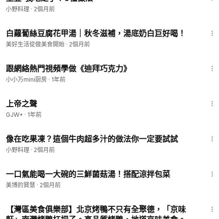
小野料理
·
2個月前
1:33
白蘿蔔絲豆腐花甲湯｜秋冬滋補，湯底奶白巨好喝！
美好生活從做美食開始
·
2個月前
2:53
跟網絡熱門視頻學做《迪拜巧克力》
小小万mini厨房
·
1年前
1:31:48
上帝之聲
GJW+
·
1年前
2:06
像在吃果凍？這個牛肉超多汁的做法你一定要試試
小野料理
·
2個月前
1:55
一口氣能喝一大碗的三鮮菌菇湯！搭配涼拌包菜
美博的賢慧
·
2個月前
1:00
【灣區美食俱樂部】北京烤鴨不只有全聚德，「京味