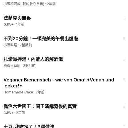
小雁和阿成 (我的爱心食谱)
·
2年前
1:39:41
法蘭克與無畏
GJW+
·
1年前
3:39
不到20分鐘！一頓完美的午餐出爐啦
小野料理
·
2星期前
1:10
扎濛濛拌湯，內蒙人的解酒湯
隨香入草原
·
2個月前
2:55
Veganer Bienenstich - wie von Oma! *Vegan und
lecker!*
Homemade Cake
·
2年前
1:05:09
喬治六世國王：國王演講背後的真實
GJW+
·
2年前
18:02
土豆-我吃定了！6種做法