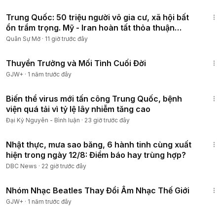
21:23
Trung Quốc: 50 triệu người vô gia cư, xã hội bất
ổn trầm trọng. Mỹ - Iran hoàn tất thỏa thuận
Hormuz
Quân Sự Mở
·
11 giờ trước đây
1:41:59
Thuyền Trưởng và Mối Tình Cuối Đời
GJW+
·
1 năm trước đây
16:37
Biến thể virus mới tấn công Trung Quốc, bệnh
viện quá tải vì tỷ lệ lây nhiễm tăng cao
Đại Kỷ Nguyên - Bình luận
·
23 giờ trước đây
8:28
Nhật thực, mưa sao băng, 6 hành tinh cùng xuất
hiện trong ngày 12/8: Điềm báo hay trùng hợp?
DBC News
·
22 giờ trước đây
1:49:29
Nhóm Nhạc Beatles Thay Đổi Âm Nhạc Thế Giới
GJW+
·
1 năm trước đây
25:55