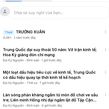
một kịch bản điện ảnh nào mà bạn từng mường tượng, khi
sinh mạng con người trở thành con bài mặc cả đẫm máu của
các đế chế. Hãy cùng Dòng chảy Thời sự lật mở hồ sơ tuyệt
mật và giải mã một trong những tội ác hoàn hảo nhất thế kỷ
21.
1:25:38
TRƯỜNG XUÂN
Thuê
🔥 Sự bất lực của chiến dịch 12 năm đốt tiền tại vùng biển
GJW+
·
2 năm trước đây
Nam Ấn Độ Dương
🚨 Vạch trần điểm mù tử thần giấu kín dưới sàn khoang hạng
24:15
thương gia của Boeing 777
Trung Quốc đại suy thoái 50 năm: Vỡ trận kinh tế;
💥 Âm mưu địa chính trị máu lạnh nhằm răn đe phương Tây
Hoa Kỳ giáng đòn chí mạng
và Toà Bạch Ốc
Đại Kỷ Nguyên - Bình luận
·
1 giờ trước đây
😱 Đường bay bóng tối vô hình xuyên qua các hệ thống
18:53
phòng không quân sự dày đặc
Một loạt dấu hiệu tiêu cực về kinh tế, Trung Quốc
🤫 Kịch bản điên rồ nhất: 239 hành khách có thể vẫn đang
có dấu hiệu quay lại thời kinh tế kế hoạch
sống sót tại một vùng đất hoang vu?
Đại Kỷ Nguyên - Thời sự
·
7 giờ trước đây
20:13
Làn sóng phản kháng ngầm từ món đồ chơi ve sầu
tre; Liên minh Hồng nhị đại ngầm lật đổ Tập Cận
Bình
Đại Kỷ Nguyên - Bình luận
·
6 giờ trước đây