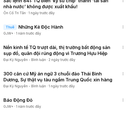
Sắc lệnh 841: TQ biến ‘kỹ sư chip’ thành ‘tài sản
nhà nước’ không được xuất khẩu!
Ôn Cố Tri Tân
·
1 ngày trước đây
1:37:38
Những Kẻ Độc Hành
Thuê
GJW+
·
1 năm trước đây
19:12
Nền kinh tế TQ trượt dài, thị trường bất động sản
sụp đổ, quân đội rúng động vì Trương Hựu Hiệp
Đại Kỷ Nguyên - Bình luận
·
2 ngày trước đây
19:51
300 căn cứ Mỹ án ngữ 3 chuỗi đảo Thái Bình
Dương, Sự thật vụ tàu ngầm Trung Quốc xin hàng
Đại Kỷ Nguyên - Bình luận
·
1 ngày trước đây
1:20:36
Báo Động Đỏ
GJW+
·
1 năm trước đây