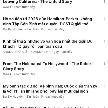
Leaving California- The Untold Story
GJW+
·
1 năm trước đây
19:54
Hồ sơ tiên tri 2026 của Hamilton-Parker; khẳng
định Tập Cận Bình mất quyền, ĐCSTQ giải thể
Đại Kỷ Nguyên - Bình luận
·
6 ngày trước đây
28:45
Kinh tế thứ 2 nhưng vô văn hoá nhất thế giới! Du
khách TQ gây rối loạn toàn cầu
KHUNG TRỜI MỚI - NEWSKY TV
·
1 ngày trước đây
49:15
From The Holocaust To Hollywood - The Robert
Clary Story
GJW+
·
1 năm trước đây
23:07
Mỹ oanh tạc dữ dội Vệ binh Iran; Cuộc điều trần kỳ
lạ với 111 lần im lặng phơi bày âm mưu đại dịch
Đại Kỷ Nguyên - Bình luận
·
5 ngày trước đây
17:08