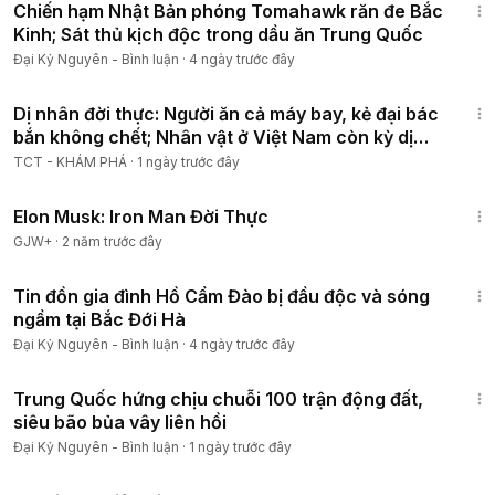
Chiến hạm Nhật Bản phóng Tomahawk răn đe Bắc
Kinh; Sát thủ kịch độc trong dầu ăn Trung Quốc
Đại Kỷ Nguyên - Bình luận
·
4 ngày trước đây
13:05
Dị nhân đời thực: Người ăn cả máy bay, kẻ đại bác
bắn không chết; Nhân vật ở Việt Nam còn kỳ dị
hơn!
TCT - KHÁM PHÁ
·
1 ngày trước đây
1:14:27
Elon Musk: Iron Man Đời Thực
GJW+
·
2 năm trước đây
16:13
Tin đồn gia đình Hồ Cẩm Đào bị đầu độc và sóng
ngầm tại Bắc Đới Hà
Đại Kỷ Nguyên - Bình luận
·
4 ngày trước đây
17:59
Trung Quốc hứng chịu chuỗi 100 trận động đất,
siêu bão bủa vây liên hồi
Đại Kỷ Nguyên - Bình luận
·
1 ngày trước đây
1:10:27