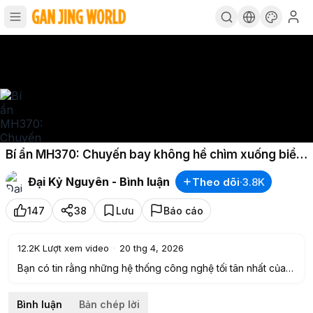
Bí ẩn MH370: Chuyến bay không hề chìm xuống biển
mà bay thẳng đến Trung Á vì một âm mưu tàn độc
Đại Kỷ Nguyên - Bình luận
Theo dõi
·
3.8K
147
38
Lưu
Báo cáo
12.2K
Lượt xem video
·
20 thg 4, 2026
Bạn có tin rằng những hệ thống công nghệ tối tân nhất của
nhân loại lại hoàn toàn mù loà trước một chiếc phi cơ khổng
lồ? Sự thật về MH370 có thể đen tối và tàn nhẫn hơn bất cứ
Bình luận
Bản chép lời