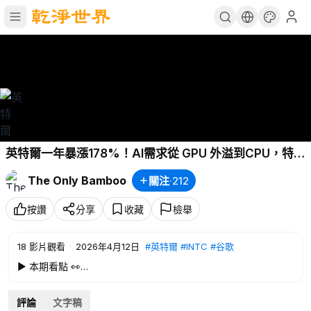
英特爾一年暴漲178%！AI需求從 GPU 外溢到CPU，特斯
拉、谷歌、輝達排隊送錢，Intel 這次徹底翻身？小心這三
The Only Bamboo
關注
·
212
大風險！
按讚
分享
收藏
檢舉
18
影片觀看
·
2026年4月12日
#英特爾
#INTC
#谷歌
▶️ 本期看點 👀
英特爾一年狂飆 178% 創五年新高，背後到底藏著怎樣的邏輯？
為什麼谷歌、特斯拉、輝達三大 AI 巨頭，紛紛給昔日競爭對手送
評論
文字稿