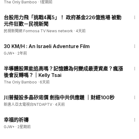
The Only Bamboo
·
1星期前
1:56
台股用力飛「挑戰4萬5」！ 政府基金226億進場 被動
元件狂歡－民視新聞
民視新聞網 Formosa TV News network
·
4天前
1:08:12
30 KM/H : An Israeli Adventure Film
GJW+
·
2年前
16:07
半導體股票能追高嗎？記憶體為何變成最燙資產？瘋漲
後會反轉嗎？｜Kelly Tsai
The Only Bamboo
·
6天前
1:33
川普擬設多晶矽底價 劍指中共供應鏈 ｜財經100秒
新唐人亞太電視台NTDAPTV
·
4天前
40:07
幸福的祈禱
GJW+
·
2星期前
6:55