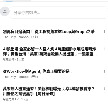
上世紀大單？為什麼全市場都在瘋搶 GPU，聰明資金卻在悄悄布
局 CPU 賽道？英特爾的 18A 製程，真的能挑戰台積電的半導體
霸主地位嗎？這波逆天漲勢，是脫胎換骨的徹底翻盤，還是曇花
一現？這三筆訂單，到底會如何重塑英特爾的未來？
7:14
▶️ 影片章節 ✨
別再盲目追新詞！ 從工程視角看透Loop與Graph之爭
00:00
老巨頭竟然成了 AI 時代的新寵？
The Only Bamboo
·
1天前
00:00
第一張王牌：谷歌的「長期 CPU 飯票」
00:00
第二張王牌：輝達的 50 億美元「信任票」——勁敵變戰
33:39
友？
AI鎖出境 全家必留一人當人質 4萬座超齡水壩成定時炸
00:00
第三張王牌：馬斯克的「Terafab」大單——代工業務的
彈；備戰台海！美軍1萬架自殺無人機出籠；一通電話震
驚海外華人 愛馬仕老總緊盯菜市場【今日新聞】
標杆客戶
聚焦香港
·
3天前
00:00
風險猶存：這場翻身仗，還在半山腰
9:42
00:00
總結：英特爾正在翻身，但還沒翻完
從Workflow到Agent, 你真正需要的是...
The Only Bamboo
·
1天前
▶️ 掌握最新財經資訊 🌟
16:30
📌 App Store:
https://tradingkey.onelink.me/KHZX/apple
萬架無人機直逼習！美新核戰曝光 北京4連發被看穿？
📌 Google Play:
https://tradingkey.onelink.me/KHZX/android
川普點名背後黑手【每日頭條】
希望之聲TV
·
3天前
--------------------
1:28:27