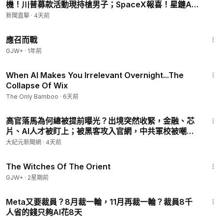
機！川普募款活動現持槍男子；SpaceX報喜！星鏈AI
狂飆；越封越紅！竹知了成境外勢力？|【#新聞直擊】
新聞直擊
·
4天前
2026.08.05
1:40:29
應召而戰
GJW+
·
1年前
17:26
When AI Makes You Irrelevant Overnight...The
Collapse Of Wix
The Only Bamboo
·
6天前
11:16
高官落馬為何總被提前曝光？出境突然收緊，金融、芯
片、AI人才被盯上；被黑客攻入官網，中共軍校被嘲諷
｜#佳音時刻
大紀元新聞網
·
4天前
1:39:56
The Witches Of The Orient
GJW+
·
2星期前
24:51
Meta又要裁員？8月裁一輪，11月再裁一輪？裁員8千
人省的錢只夠AI花8天