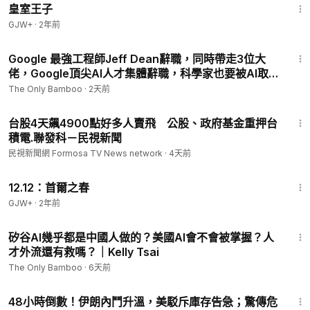
皇室王子
📢 免責聲明
GJW+
·
2年前
TradingKey 提供某些投資產品的一般資訊。此資訊並不構成財
務建議或對任何特定投資產品的推薦。
22:05
Google 最強工程師Jeff Dean辭職，同時帶走3位大
#英特爾
#INTC
#谷歌
#Google
#谷歌股價
#特斯拉
#TSLA
#
佬，Google頂尖AI人才集體辭職，科學家也要被AI取代
了，AI自己搞科學的時代開始了
馬斯克
#Tesla
#台積電
#TSMC
#輝達
#NVDA
#18A製程
#AI
The Only Bamboo
·
2天前
算力
#半導體
#美股分析
#科技股
#美股
1:58
台股4天飆4900點好多人賣飛 公股、政府基金重押台
積電.聯發科－民視新聞
民視新聞網 Formosa TV News network
·
4天前
2:22:03
12.12：首爾之春
GJW+
·
2年前
12:18
矽谷AI幾乎都是中國人做的？美國AI會不會被掌握？人
才外流還有救嗎？｜Kelly Tsai
The Only Bamboo
·
6天前
17:10
48小時倒數！伊朗內鬥升溫，美駁斥庫存告急；驚傳危