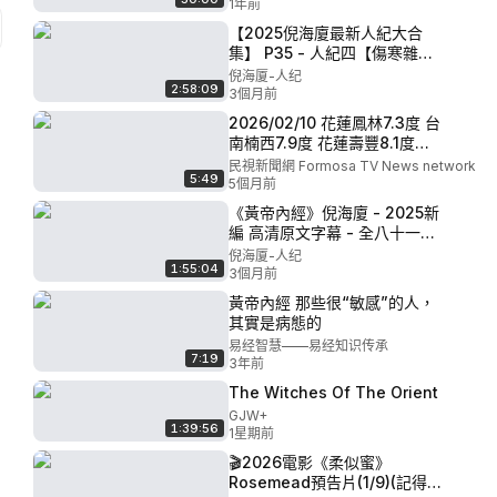
1年前
【2025倪海廈最新人紀大合
集】 P35 - 人紀四【傷寒雜病
論】05、甘草瀉心湯 腎結石案
倪海厦-人纪
2:58:09
例 疝氣
3個月前
2026/02/10 花蓮鳳林7.3度 台
南楠西7.9度 花蓮壽豐8.1度－
民視新聞
民視新聞網 Formosa TV News network
5:49
5個月前
《黃帝內經》倪海廈 - 2025新
編 高清原文字幕 - 全八十一集
P17 - 17·脈要精微論
倪海厦-人纪
1:55:04
3個月前
黃帝內經 那些很“敏感”的人，
其實是病態的
易经智慧——易经知识传承
7:19
3年前
The Witches Of The Orient
GJW+
1:39:56
1星期前
🎬2026電影《柔似蜜》
Rosemead預告片(1/9)(記得開