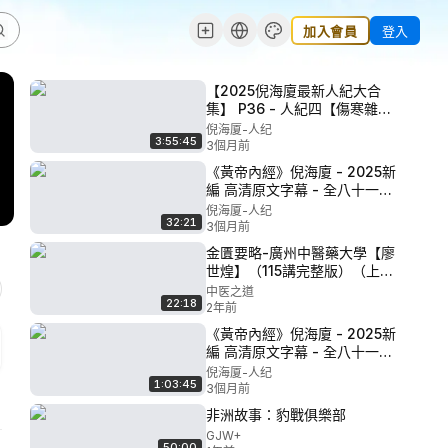
加入會員
登入
【2025倪海廈最新人紀大合
集】 P36 - 人紀四【傷寒雜病
論】06、梔子豉湯 陽明寶證帕
倪海厦-人纪
3:55:45
金森症案例 肝病處方 靈樞決氣
3個月前
《黃帝內經》倪海廈 - 2025新
編 高清原文字幕 - 全八十一集
P2 - 02·四氣調神大論
倪海厦-人纪
32:21
3個月前
金匱要略-廣州中醫藥大學【廖
世煌】（115講完整版）（上集
1-60講） - 040 - 第040集痰
中医之道
22:18
飲8 #中醫 #健康 #中醫學
2年前
《黃帝內經》倪海廈 - 2025新
編 高清原文字幕 - 全八十一集
P1 - 01·上古天真論
倪海厦-人纪
1:03:45
3個月前
非洲故事：豹戰俱樂部
GJW+
50:00