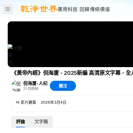
運用科技 回歸傳統價值
《黃帝內經》倪海廈 - 2025新編 
倪海厦-人纪
關注
21
位粉絲
14
影片觀看
·
2026年3月4日
評論
文字稿