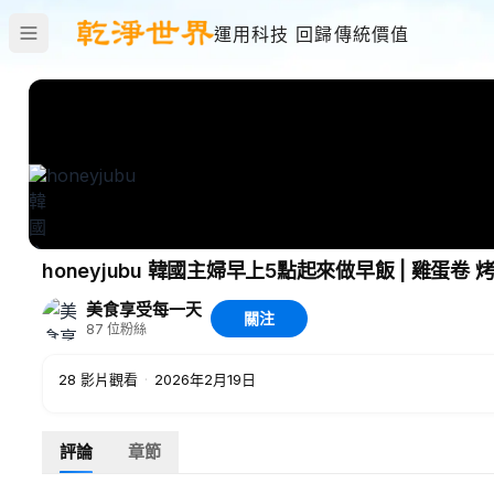
運用科技 回歸傳統價值
honeyjubu 韓國主婦早上5點起來做早飯 | 雞蛋卷
美食享受每一天
關注
87
位粉絲
28
影片觀看
·
2026年2月19日
評論
章節