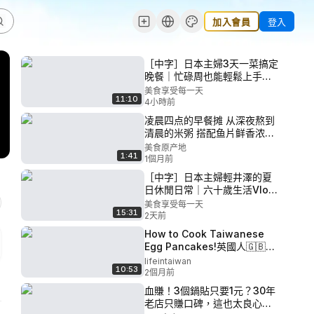
加入會員
登入
［中字］日本主婦3天一菜搞定
晚餐｜忙碌周也能輕鬆上手的
絕品快手食譜｜護腸菜單，韓
美食享受每一天
11:10
式豆腐鍋，番茄牛肉，蓮藕豬
4小時前
肉
凌晨四点的早餐摊 从深夜熬到
清晨的米粥 搭配鱼片鲜香浓郁
美食 广东美食 鱼片粥 满级吃商
美食原产地
1:41
通关赛 青
1個月前
［中字］日本主婦輕井澤的夏
日休閒日常｜六十歲生活Vlog
｜推開窗便有清風拂面，普羅
美食享受每一天
15:31
旺斯燉菜與插花
2天前
How to Cook Taiwanese
Egg Pancakes!英國人🇬🇧第
一次煮台灣早餐 🇹🇼！
lifeintaiwan
10:53
2個月前
血賺！3個鍋貼只要1元？30年
老店只賺口碑，這也太良心