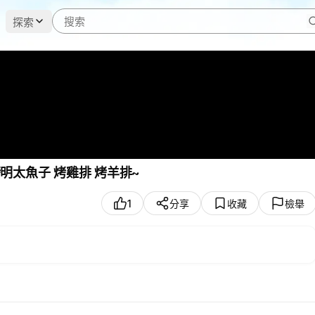
探索
 烤明太魚子 烤雞排 烤羊排~
1
分享
收藏
檢舉