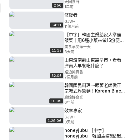
啦！
天国食府
2:56
1年前
修復者
GJW+
54:11
11個月前
［中字］韓國主婦給家人準備
飯菜｜用6種小菜來做15份便當
備餐
美食享受每一天
11:12
3天前
山東濟南荊山東路早市，看看
濟南人早餐吃什麼？
路边摊真香
32:05
2個月前
韓國國民料理～跟著老師做正
宗韓式炸醬麵！Korean Black
Bean Noodles
廚娘好食光
10:09
(Jajangmyeon)│韓式炸醬麵│
6年前
黃經典 老師
效率專家
GJW+
1:29:06
3天前
honeyjubu ［中字］
honeyjubu｜韓國主婦5點起