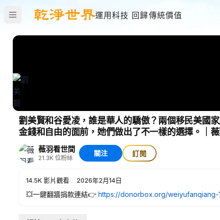
運用科技 回歸傳統價值
劉美賢和谷愛凌，誰是華人的驕傲？兩個移民美國家
金錢和自由的面前，她們做出了不一樣的選擇。｜薇羽看
薇羽看世間
關注
訂閱
21.3K
位粉絲
14.5K
影片觀看
·
2026年2月14日
💥一鍵翻牆捐款連結👉
https://donorbox.org/weiyufanqiang-
🛒🌊 韓國濟州島深海寶藏 | 野生紅海參修復膠—60入裝
點擊立即購買: 👉
https://lanmeiyoupin.us/products/jejuwell