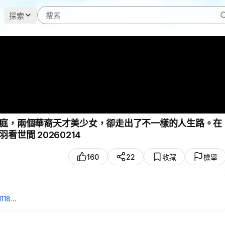
探索
庭，兩個華裔天才美少女，卻走出了不一樣的人生路。在
世間 20260214
160
22
收藏
檢舉
1118
ing-2?ref=CWY
，🎁輸入優惠碼：【WEIYU】，結帳時專享15%優惠！