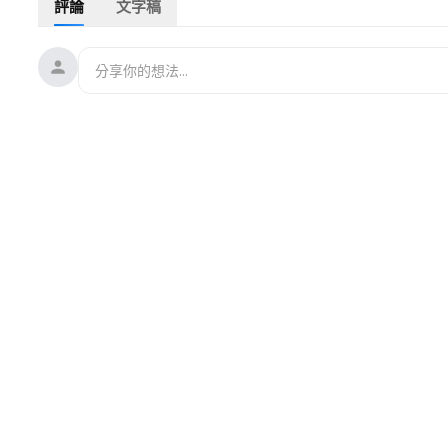
評論
文字稿
中國大陸60入起賣，四盒免郵！港台也可郵寄！
🛒🌊 韓國濟州島深海寶藏 | 野生紅海參修復膠—30入裝
點擊立即購買: 👉
https://lanmeiyoupin.us/products/jejuwe
享15%優惠！全網購滿70美元美國本土包郵！！
🛒🌊 美肌養氣組合(韓國濟州島紅海參修復飲1盒+玻尿酸補水
點擊立即購買: 👉
https://lanmeiyoupin.us/products/jejuwel
優惠！全網購滿70美元美國本土包郵！！
購物相關疑問請諮詢：
📪藍莓優品郵箱：
lanmeiyoupin@blueberrycs.net
☎️藍莓優品客服電話：+1 (800)-880-5697（美東時間 週一至週
💕 2026神韻全球巡演門票開售！立即前往神韻官網購票 👉
htt
結帳時輸入薇羽專屬優惠碼【WY2026】，即享免手續費優惠
💥一鍵翻牆捐款連結👉
https://donorbox.org/weiyufanqiang-
🔥退黨證書（中英文）在線辦理👉
https://www.tuidang.org/c
☕ 捐助薇羽：
https://donorbox.org/wei-yu-kan-shi-jian
【我們是符合美國聯邦501(c)(3)的非營利機構，美國朋友的