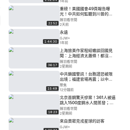
1年前
重磅！美國國會49頁報告曝
光！中共如何監聽到川普的手
機？美國史上最嚴重電信滲透
薇羽看世間
22:52
案大拆解。| 薇羽看世間
2天前
20260805
永遠
GJW+
1:44:30
1年前
上海旅美作家程紹蟾談回國見
聞：上海經濟太蕭條！都沒人
了！到處是警察，上海正在變
薇羽看世間
36:17
成紅色上海。｜薇語雙談
2星期前
20260718
中共鎖國警訊！台胞證恐被限
出境；福建官場再震；以中裂
痕；美軍基地頻現UFO【熱點
聚焦
15:49
快報】
12分鐘前
北京首鋼驚天慘案！361人被逼
跳入1500度鋼水人間蒸發；歷
任中國總理為何拒絕在這份任
薇羽看世間
18:23
命書上簽字？ | 薇羽看世間
2星期前
20260720
來自奧密克戎星球的訪客
GJW+