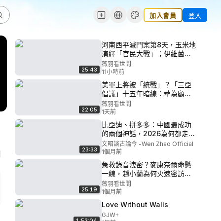
加入會員
登入
河南西平滅門案第8天，玉米地
演繹「官民大戰」；伊維菌素
大平反！福奇遭國會與地方追
薇羽看世間
25:43
責，特赦保護傘能管用？｜薇
11小時前
羽看世間 20260807
美軍上將被「統戰」？「三亞
倡議」十五年暗線：華為顧
問、消失的國會報告与Z世代記
薇羽看世間
22:05
者的致命一擊！｜薇羽看世間
1天前
20260806
比亞迪、拼多多：中國最成功
的兩個神話，2026為何都走到
盡頭？（文昭談古論今1720
文昭談古論今 -Wen Zhao Official
23:33
期）
1個月前
急救錄音洩密？麥康奈爾命懸
一線，趙小蘭為何火速密訪北
京？背後的救命交易與美中暗
薇羽看世間
25:19
戰！｜薇羽看世間 20260707
1個月前
Love Without Walls
GJW+
1:52:04