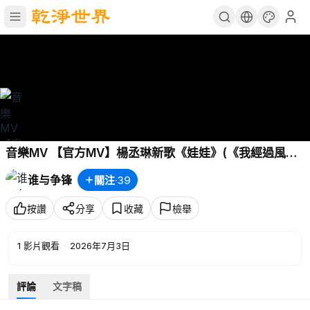
音樂MV 【官方MV】楊丞琳新歌《娃娃》(《我經過風
暴》電影片尾曲)
谁与争锋
關注
·
39
按讚
分享
收藏
檢舉
1
影片觀看
·
2026年7月3日
評論
文字稿