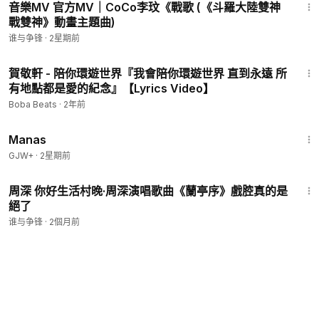
音樂MV 官方MV｜CoCo李玟《戰歌 (《斗羅大陸雙神
戰雙神》動畫主題曲)
谁与争锋
·
2星期前
3:24
賀敬軒 - 陪你環遊世界『我會陪你環遊世界 直到永遠 所
有地點都是愛的紀念』【Lyrics Video】
Boba Beats
·
2年前
1:46:45
Manas
GJW+
·
2星期前
4:13
周深 你好生活村晚·周深演唱歌曲《蘭亭序》戲腔真的是
絕了
谁与争锋
·
2個月前