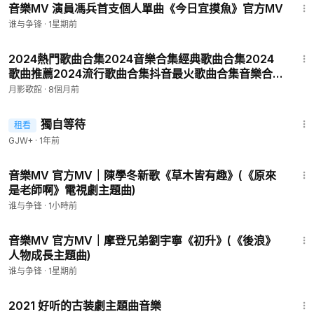
音樂MV 演員馮兵首支個人單曲《今日宜摸魚》官方MV
谁与争锋
·
1星期前
4:35
2024熱門歌曲合集2024音樂合集經典歌曲合集2024
歌曲推薦2024流行歌曲合集抖音最火歌曲合集音樂合
集經典2024抖音神曲2024抖音熱門歌曲合集經典 P52
月影歌館
·
8個月前
- 汪蘇瀧 - 雨天
1:50:45
獨自等待
租看
GJW+
·
1年前
3:25
音樂MV 官方MV｜陳學冬新歌《草木皆有趣》(《原來
是老師啊》電視劇主題曲)
谁与争锋
·
1小時前
3:29
音樂MV 官方MV｜摩登兄弟劉宇寧《初升》(《後浪》
人物成長主題曲)
谁与争锋
·
1星期前
56:45
2021 好听的古装劇主題曲音樂