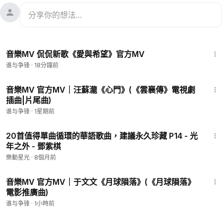
4:07
音樂MV 侃侃新歌《愛與希望》官方MV
谁与争锋
·
18分鐘前
3:21
音樂MV 官方MV｜汪蘇瀧《心門》(《雲襄傳》電視劇
插曲|片尾曲)
谁与争锋
·
1星期前
3:55
20首值得單曲循環的華語歌曲，建議永久珍藏 P14 - 光
年之外 - 鄧紫棋
樂動星光
·
8個月前
3:05
音樂MV 官方MV｜于文文《月球隕落》(《月球隕落》
電影推廣曲)
谁与争锋
·
1小時前
2:01