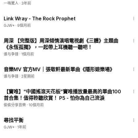
一鳴驚人
·
3年前
1:27:48
Link Wray - The Rock Prophet
GJW+
·
9個月前
5:08
周深 【完整版】周深傾情演唱電視劇《三體》主題曲
《永恆孤獨》，一起帶上耳機聽一聽吧！
谁与争锋
·
1個月前
5:30
音樂MV 官方MV｜張敬軒最新單曲《隱形遊樂場》
谁与争锋
·
2星期前
4:54
【竇唯】“中國搖滾天花板”竇唯播放量最高的單曲100
首合集！值得聆聽欣賞！ P5 - 怕你為自己流淚
偷偷分享音樂
·
10個月前
25:53
尋找平衡
GJW+
·
1年前
3:51