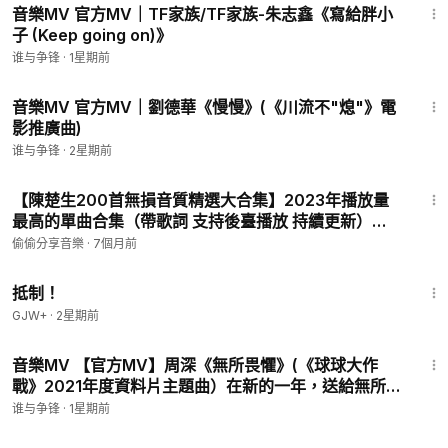
音樂MV 官方MV｜TF家族/TF家族-朱志鑫《寫給胖小
子 (Keep going on)》
谁与争锋
·
1星期前
3:35
音樂MV 官方MV｜劉德華《慢慢》(《川流不"熄"》電
影推廣曲)
谁与争锋
·
2星期前
4:08
【陳楚生200首無損音質精選大合集】2023年播放量
最高的單曲合集（帶歌詞 支持後臺播放 持續更新）
P46 - 快樂在哪裏
偷偷分享音樂
·
7個月前
1:33:42
抵制！
GJW+
·
2星期前
4:07
音樂MV 【官方MV】周深《無所畏懼》(《球球大作
戰》2021年度資料片主題曲）在新的一年，送給無所畏
懼，勇往直前的“我們”
谁与争锋
·
1星期前
2:13