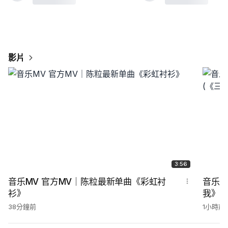
影片
3:56
音乐MV 官方MV｜陈粒最新单曲《彩虹衬
音乐M
衫》
我》(
主题曲
38分鐘前
1小時前