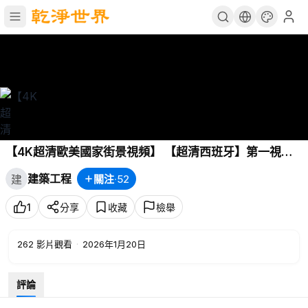
【4K超清歐美國家街景視頻】 【超清西班牙】第一視角
帶你領略環球視覺精妙體驗 探索巴塞羅那的城市生活和地
建築工程
關注
·
52
建
標 BGM版 part 3 (1080P高清版) 2022.6
1
分享
收藏
檢舉
262
影片觀看
·
2026年1月20日
評論