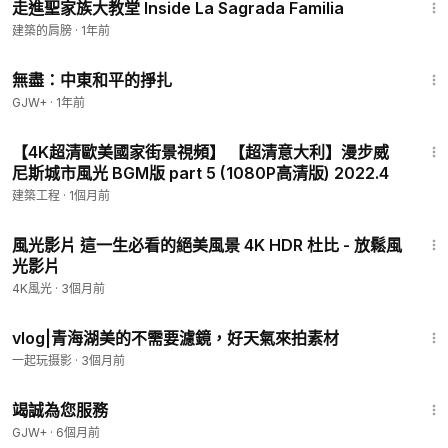
走進聖家族大教堂 Inside La Sagrada Familia
建築的肩膀
·
1年前
1:02:15
無盡：中東和平的掙扎
GJW+
·
1年前
30:27
【4K超清歐美國家街景視頻】 【超清意大利】漫步威
尼斯城市風光 BGM版 part 5 (1080P高清版) 2022.4
建築工程
·
1個月前
1:18:12
風光影片 這一生必看的絕美風景 4K HDR 杜比 - 放鬆風
光影片
4K風光
·
3個月前
2:03
vlog|青海湖美的不需要濾鏡，好天氣來拍素材
一起玩摄影
·
3個月前
47:47
竭誠為您服務
GJW+
·
6個月前