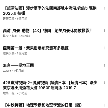
55:46
【超清法國】漫步夏季的法國南部地中海沿岸城市 戛納
2025.9 拍攝
建築工程
·
6個月前
1:00:17
高清-風景-動物 【4K】德國 - 絕美風景休閒放鬆影片
烽火不留痕
·
5個月前
9:35
亞洲第一瀑，黃果樹瀑布究竟有多震撼
結構與美
·
7個月前
43:21
無言——極地王國
GJW+
·
7個月前
1:09:03
426直播視頻-2+漫展視頻+超清日本 【超清日本】漫步
東京隅田川煙花大會 1080P超清版 2019.7
建築工程
·
7小時前
2:27
【中秋特輯】地理學霸和地理學渣的日常（四）