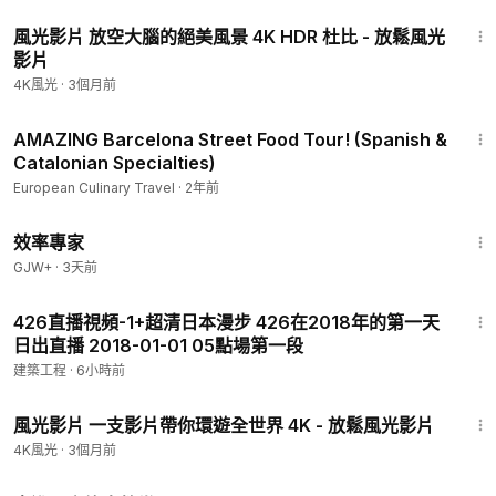
1:25:14
風光影片 放空大腦的絕美風景 4K HDR 杜比 - 放鬆風光
影片
4K風光
·
3個月前
20:56
AMAZING Barcelona Street Food Tour! (Spanish &
Catalonian Specialties)
European Culinary Travel
·
2年前
1:29:06
效率專家
GJW+
·
3天前
21:07
426直播視頻-1+超清日本漫步 426在2018年的第一天
日出直播 2018-01-01 05點場第一段
建築工程
·
6小時前
1:11:10
風光影片 一支影片帶你環遊全世界 4K - 放鬆風光影片
4K風光
·
3個月前
8:59