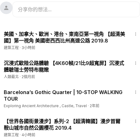
47:10
美國、加拿大、歐洲、港台、東南亞第一視角 【超清美
國】第一視角 美國密西西比州高速公路 2019.8
建築工程
·
3小時前
6:27
沉浸式歐陸公路體驗 【4K60幀/21比9超寬屏】沉浸式
體驗瑞士勞特布龍嫩
人類最北
·
2個月前
16:43
Barcelona’s Gothic Quarter | 10-STOP WALKING
TOUR
Exploring Ancient Architecture , Castle, Travel
·
2年前
20:51
【世界各國街景漫步】系列-2 【超清韓國】漫步首爾
鞍山城市自然公園櫻花 2019.4
建築工程
·
4小時前