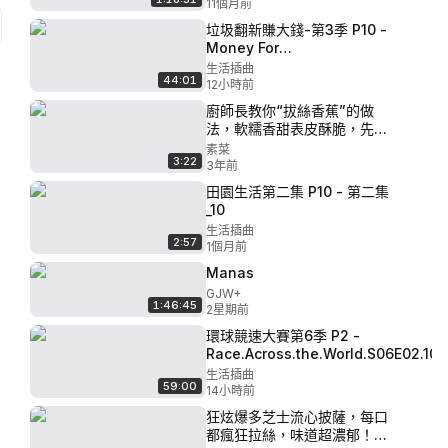
11個月前
垃圾翻新賺大錢-第3季 P10 -
Money For
Nothing_S03E10_Episode
生活插曲
44:01
10.UMMU.NET
12小時前
廚師長教你“拔絲香蕉”的做
法，軟糯香甜表皮酥脆，先收
藏起來
素菜
3:22
3年前
田園生活第二集 P10 - 第二集
_10
生活插曲
2:57
1個月前
Manas
GJW+
1:46:45
2星期前
環球競速大賽第6季 P2 -
Race.Across.the.World.S06E02.1
生活插曲
59:00
14小時前
狂炫爆多芝士流心披薩，每口
都瘋狂拉絲，味道超濃郁！