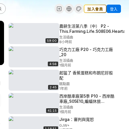
加入會員
登入
農耕生活第八季（中） P2 -
This.Farming.Life.S08E06.Hearta
生活插曲
59:00
8小時前
巧克力工廠 P20 - 巧克力工廠
_20
生活插曲
4:56
1個月前
起猛了 香蕉蛋糕和布朗尼好般
配
糕點園
2:45
1年前
西岸酷車廠第5季 P10 - 西岸酷
車廠_S05E10_蝙蝠休旅
車.UMMU.NET
生活插曲
41:15
1個月前
Jirga：審判與寬恕
GJW+
1:18:51