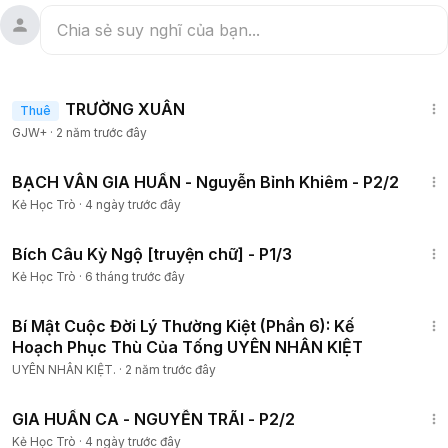
1:25:38
TRƯỜNG XUÂN
Thuê
GJW+
·
2 năm trước đây
20:42
BẠCH VÂN GIA HUẤN - Nguyễn Bỉnh Khiêm - P2/2
Kẻ Học Trò
·
4 ngày trước đây
29:59
Bích Câu Kỳ Ngộ [truyện chữ] - P1/3
Kẻ Học Trò
·
6 tháng trước đây
5:23
Bí Mật Cuộc Đời Lý Thường Kiệt (Phần 6): Kế
Hoạch Phục Thù Của Tống UYÊN NHÂN KIỆT
UYÊN NHÂN KIỆT.
·
2 năm trước đây
22:10
GIA HUẤN CA - NGUYỄN TRÃI - P2/2
Kẻ Học Trò
·
4 ngày trước đây