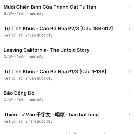
1:31:35
Mười Chiến Binh Của Thành Cát Tư Hãn
GJW+
·
1 năm trước đây
23:41
Tự Tình Khúc - Cao Bá Nhạ P2/3 [Câu 189-412]
Kẻ Học Trò
·
2 tuần trước đây
1:10:27
Leaving California- The Untold Story
GJW+
·
1 năm trước đây
19:32
Tự Tình Khúc - Cao Bá Nhạ P1/3 [Câu 1-188]
Kẻ Học Trò
·
2 tuần trước đây
1:20:36
Báo Động Đỏ
GJW+
·
1 năm trước đây
11:23
Thiên Tự Văn 千字文 - 唱頌 - bản hát tụng
Kẻ Học Trò
·
2 năm trước đây
1:49:29