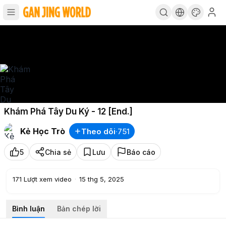
Khám Phá Tây Du Ký - 12 [End.]
Kẻ Học Trò
Theo dõi
·
751
5
Chia sẻ
Lưu
Báo cáo
171
Lượt xem video
·
15 thg 5, 2025
Bình luận
Bản chép lời