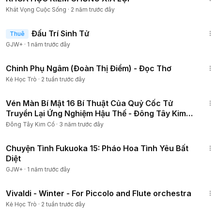
Khát Vọng Cuộc Sống
·
2 năm trước đây
2:13:02
Đấu Trí Sinh Tử
Thuê
GJW+
·
1 năm trước đây
26:07
Chinh Phụ Ngâm (Đoàn Thị Điểm) - Đọc Thơ
Kẻ Học Trò
·
2 tuần trước đây
13:14
Vén Màn Bí Mật 16 Bí Thuật Của Quỷ Cốc Tử
Truyền Lại Ứng Nghiệm Hậu Thế - Đông Tây Kim
Cổ
Đông Tây Kim Cổ
·
3 năm trước đây
50:20
Chuyện Tình Fukuoka 15: Pháo Hoa Tình Yêu Bất
Diệt
GJW+
·
1 năm trước đây
8:56
Vivaldi - Winter - For Piccolo and Flute orchestra
Kẻ Học Trò
·
2 tuần trước đây