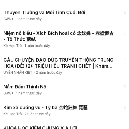
1:41:59
Thuyền Trưởng và Mối Tình Cuối Đời
GJW+
·
1 năm trước đây
4:20
Niệm nô kiều - Xích Bích hoài cổ 念奴嬌－赤壁懷古
- Tô Thức 蘇軾
Kẻ Học Trò
·
1 tuần trước đây
5:10
CÂU CHUYỆN ĐẠO ĐỨC TRUYỀN THỐNG TRUNG
HOA (ĐỄ) (2): TRIỆU HIẾU TRANH CHẾT | Khám
Phá Bí Mật | HTU
UYÊN NHÂN KIỆT.
·
2 năm trước đây
1:46:06
Nắm Đấm Thịnh Nộ
GJW+
·
1 năm trước đây
2:02
Kim xà cuồng vũ - Tỳ bà 金蛇狂舞 琵琶
Kẻ Học Trò
·
2 tuần trước đây
6:35
KHOA HỌC KIỂM CHỨNG X.Á LỢI