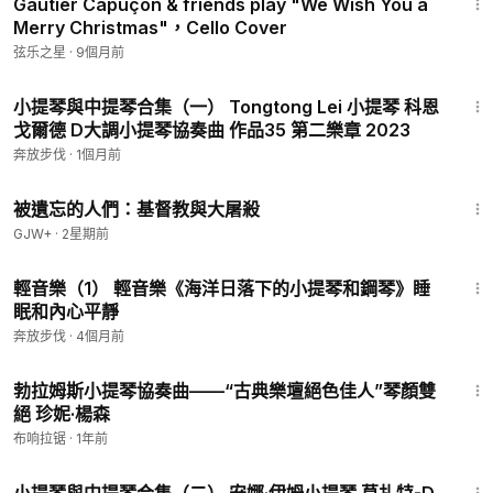
Gautier Capuçon & friends play "We Wish You a
Merry Christmas"，Cello Cover
弦乐之星
·
9個月前
6:57
小提琴與中提琴合集（一） Tongtong Lei 小提琴 科恩
戈爾德 D大調小提琴協奏曲 作品35 第二樂章 2023
奔放步伐
·
1個月前
1:20:56
被遺忘的人們：基督教與大屠殺
GJW+
·
2星期前
1:02:10
輕音樂（1） 輕音樂《海洋日落下的小提琴和鋼琴》睡
眠和內心平靜
奔放步伐
·
4個月前
40:04
勃拉姆斯小提琴協奏曲——“古典樂壇絕色佳人”琴顏雙
絕 珍妮·楊森
布响拉锯
·
1年前
23:42