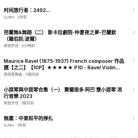
43:36
时间旅行者：2492...
GJW+
·
2年前
1:44:02
芭蕾舞&舞蹈（二） 斯卡拉劇院-仲夏夜之夢-巴蘭欽
（羅伯託·波爾）
奔放步伐
·
3小時前
17:38
Maurice Ravel (1875-1937) French composer 作品
選【之二】【10P】★★★★★ P10 - Ravel Violin
Sonata - Viktoria Mullova
西西里舞曲
·
11個月前
2:12
小提琴與中提琴合集（一） 費爾南多·阿巴 雙小提琴 流
行音樂 2023
奔放步伐
·
1個月前
1:02:15
無盡：中東和平的掙扎
GJW+
·
1年前
2:44