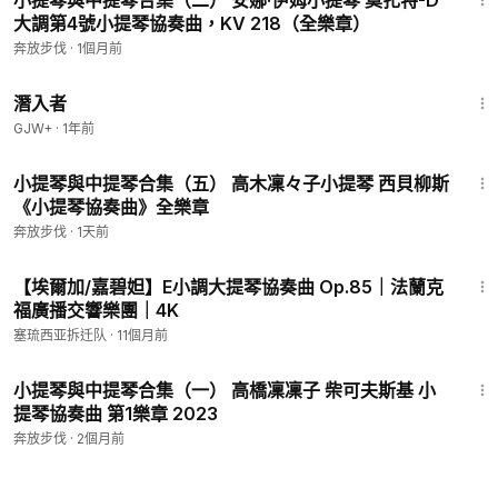
小提琴與中提琴合集（二） 安娜·伊姆小提琴 莫扎特-D
大調第4號小提琴協奏曲，KV 218（全樂章）
奔放步伐
·
1個月前
1:34:50
潛入者
GJW+
·
1年前
34:16
小提琴與中提琴合集（五） 高木凜々子小提琴 西貝柳斯
《小提琴協奏曲》全樂章
奔放步伐
·
1天前
30:30
【埃爾加/嘉碧妲】E小調大提琴協奏曲 Op.85｜法蘭克
福廣播交響樂團｜4K
塞琉西亚拆迁队
·
11個月前
20:12
小提琴與中提琴合集（一） 高橋凜凜子 柴可夫斯基 小
提琴協奏曲 第1樂章 2023
奔放步伐
·
2個月前