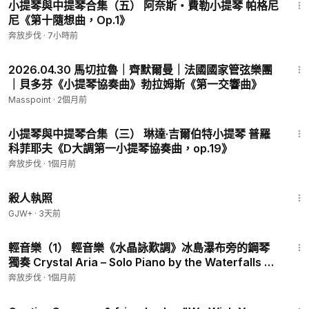
小提琴與中提琴合集（五） 阿奈斯・費勒小提琴 帕格尼
尼《第十隨想曲，Op.1》
奔放步伐
·
7小時前
2:04:14
2026.04.30 馬切拉魯｜齊默爾曼｜法國國家管弦樂團
｜貝多芬《小提琴協奏曲》勃拉姆斯《第一交響曲》
Masspoint
·
2個月前
23:39
小提琴與中提琴合集（三） 琳達·吉爾伯特小提琴 普羅
科菲耶夫《D大調第一小提琴協奏曲，op.19》
奔放步伐
·
1個月前
1:36:15
殺人執照
GJW+
·
3天前
37:50
輕音樂（1） 輕音樂《水晶詠歎調》冰島瀑布旁的鋼琴
獨奏 Crystal Aria – Solo Piano by the Waterfalls of
Iceland
奔放步伐
·
1個月前
1:11