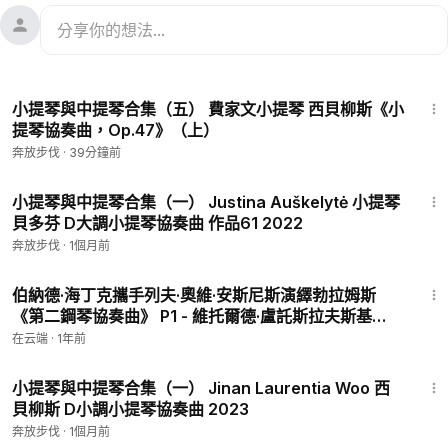
22:43
小提琴與中提琴合集（五） 費家文小提琴 西貝柳斯《小
提琴協奏曲，Op.47》（上）
奔放步伐
·
39分鐘前
4:59
小提琴與中提琴合集（一） Justina Auškelytė 小提琴
貝多芬 D大調小提琴協奏曲 作品61 2022
奔放步伐
·
1個月前
25:26
伯納德·海丁克攜手列夫·奧維·安斯尼斯演繹勃拉姆斯
《第二鋼琴協奏曲》 P1 - 維托爾德·盧託斯拉夫斯基
《第四交響曲》
在云端
·
1年前
15:13
小提琴與中提琴合集（一） Jinan Laurentia Woo 西
貝柳斯 D小調小提琴協奏曲 2023
奔放步伐
·
1個月前