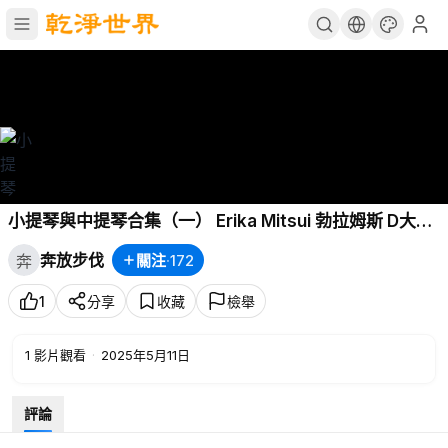
小提琴與中提琴合集（一） Erika Mitsui 勃拉姆斯 D大調
小提琴協奏曲 作品77 2023
奔放步伐
關注
·
172
奔
1
分享
收藏
檢舉
1
影片觀看
·
2025年5月11日
評論