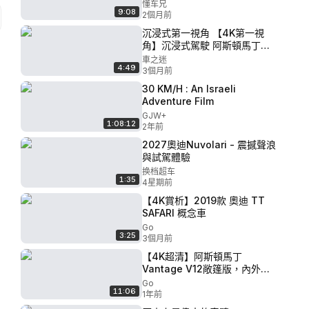
懂车兄
9:08
2個月前
沉浸式第一視角 【4K第一視
角】沉浸式駕駛 阿斯頓馬丁
VANQUISH V12
車之迷
4:49
3個月前
30 KM/H : An Israeli
Adventure Film
GJW+
1:08:12
2年前
2027奧迪Nuvolari - 震撼聲浪
與試駕體驗
换档超车
1:35
4星期前
【4K賞析】2019款 奧迪 TT
SAFARI 概念車
Go
3:25
3個月前
【4K超清】阿斯頓馬丁
Vantage V12敞篷版，內外詳
細展示
Go
11:06
1年前