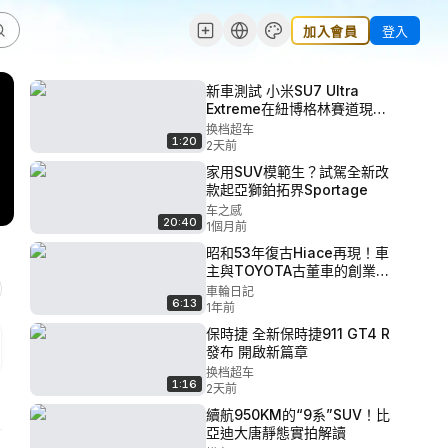
加入會員
登入
新車測試 小米SU7 Ultra
Extreme在紐博格林賽道現
身！
换档超车
1:20
2天前
家用SUV模範生？試駕全新改
款起亞獅鉑拓界Sportage
车之感
20:40
1個月前
昭和53年復古Hiace再現！車
主與TOYOTA古董車的創業故
事｜豐田 二代 from 1978
車輪日記
6:13
1年前
保時捷 全新保時捷911 GT4 R
發布 開啟新篇章
换档超车
1:16
2天前
續航950KM的“9系”SUV！比
亞迪大唐靜態實拍解讀