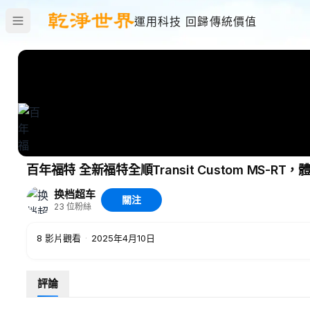
運用科技 回歸傳統價值
百年福特 全新福特全順Transit Custom MS-RT
换档超车
關注
23
位粉絲
8
影片觀看
·
2025年4月10日
評論