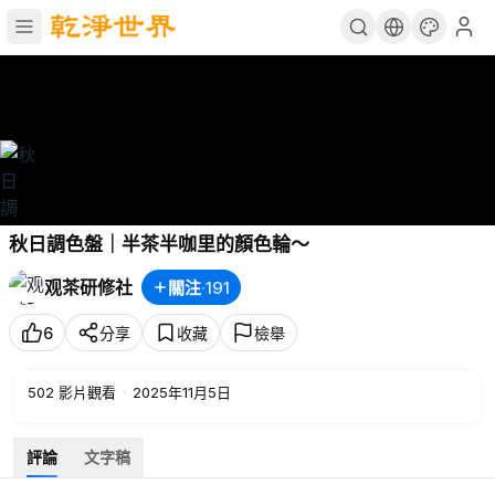
秋日調色盤｜半茶半咖里的顏色輪～
观茶研修社
關注
·
191
6
分享
收藏
檢舉
502
影片觀看
·
2025年11月5日
評論
文字稿