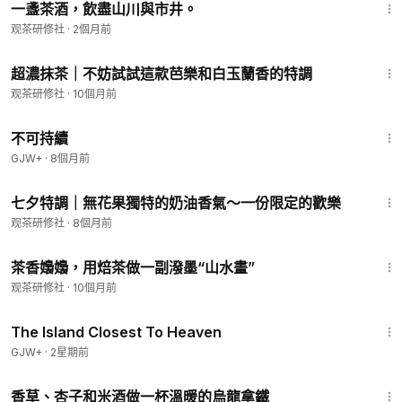
一盞茶酒，飲盡山川與市井。
观茶研修社
·
2個月前
2:29
超濃抹茶｜不妨試試這款芭樂和白玉蘭香的特調
观茶研修社
·
10個月前
35:10
不可持續
GJW+
·
8個月前
2:42
七夕特調｜無花果獨特的奶油香氣～一份限定的歡樂
观茶研修社
·
8個月前
1:55
茶香嬝嬝，用焙茶做一副潑墨“山水畫”
观茶研修社
·
10個月前
1:42:35
The Island Closest To Heaven
GJW+
·
2星期前
2:32
香草、杏子和米酒做一杯溫暖的烏龍拿鐵