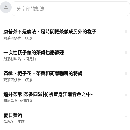
2:19
康普茶不是魔法，是時間把茶做成另外的樣子
观茶研修社
·
3天前
1:06
一次性筷子做的茶桌也泰褲辣
創意材料站
·
2個月前
2:51
黃桃、梔子花、茶香和衝煮咖啡的特調
观茶研修社
·
3天前
2:26
龍井茶酥|茶香四溢|彷彿置身江南春色之中~
國風美食
·
9個月前
1:30:27
夏日美酒
GJW+
·
1年前
2:56