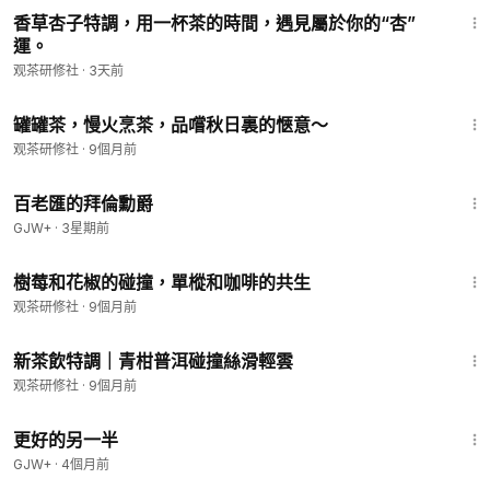
香草杏子特調，用一杯茶的時間，遇見屬於你的“杏”
運。
观茶研修社
·
3天前
1:57
罐罐茶，慢火烹茶，品嚐秋日裏的愜意～
观茶研修社
·
9個月前
1:16:47
百老匯的拜倫勳爵
GJW+
·
3星期前
2:24
樹莓和花椒的碰撞，單樅和咖啡的共生
观茶研修社
·
9個月前
1:42
新茶飲特調｜青柑普洱碰撞絲滑輕雲
观茶研修社
·
9個月前
1:35:50
更好的另一半
GJW+
·
4個月前