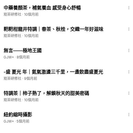
1:51
中藥養顏茶，補氣養血 感受身心舒暢
观茶研修社
·
10個月前
2:35
粑粑柑龍井特調｜春茶、秋桂，交織一年好滋味
观茶研修社
·
10個月前
43:21
無言——極地王國
GJW+
·
8個月前
2:40
-盛 夏光 年｜氮氣激盪三千里，一盞飲盡盛夏光
观茶研修社
·
9個月前
2:19
特調茶｜柿子熟了，解鎖秋天的甜美密碼
观茶研修社
·
10個月前
16:44
紐約縮時攝影
GJW+
·
5個月前
2:31