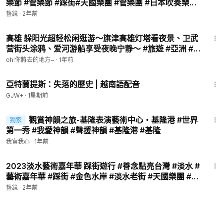
樂節 #管樂節 #踩街#天國樂團 #管樂團 #日本吹奏樂部
#藝鏡
藝鏡
·
2年前
21:07
高雄 躲阳光超轻松闲逛游～旗津高雄灯塔看夜景、卫武
营街头涂鸦、爱河游船享受夜晚宁静～ #旅遊 #亞洲 #
台灣
oh!你將去的地方~
·
1年前
43:00
亞特蘭提斯：失落的歷史 | 越南語配音
GJW+
·
1星期前
3:00
觀賞神韻之旅-基隆表演藝術中心・基隆港 #世界
獨家
第一秀 #我愛神韻 #聲援神韻 #基隆港 #基隆
我寫我心
·
1年前
6:00
2023淡水藝術嘉年華 踩街遊行 #善念點亮台灣 #淡水 #
藝術嘉年華 #踩街 #金色水岸 #淡水老街 #天國樂團 #淑
霞作品集 #藝鏡
藝鏡
·
2年前