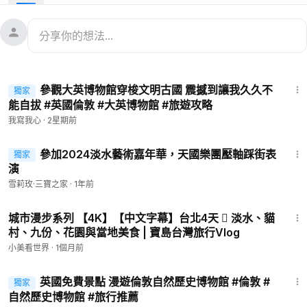
3:59
參觀大英博物館穿梭文明古國 震撼到讓我久久不
獨家
能自拔 #英國倫敦 #大英博物館 #旅遊攻略
我寫我心
·
2星期前
3:23
參加2024淡水藝術嘉年華，天國樂團壓軸踩街表
獨家
演
雪莉玫·三寶之家
·
1年前
55:12
城市漫步系列 【4K】【中文字幕】台北4天  淡水、貓
村、九份、花園與當地美食 | 寶島台灣旅行Vlog
小美看世界
·
1個月前
3:54
英國免費景點 漫遊倫敦自然歷史博物館 #倫敦 #
獨家
自然歷史博物館 #旅行推薦