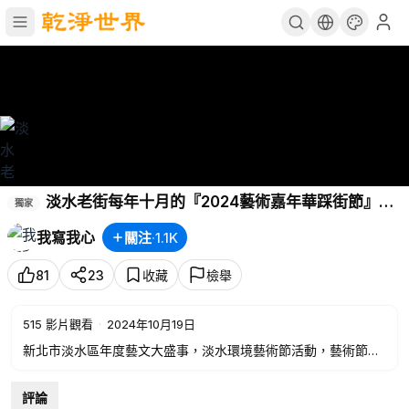
淡水老街每年十月的『2024藝術嘉年華踩街節』又
獨家
開始了！
#2024淡水藝術嘉年華
#淡水老街
#新北好生活
我寫我心
關注
·
1.1K
#淡水
81
23
收藏
檢舉
515
影片觀看
·
2024年10月19日
新北市淡水區年度藝文大盛事，淡水環境藝術節活動，藝術節踩
街，10/19星期六下午2點於淡水老街盛大登場。
評論