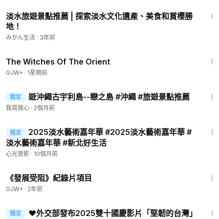
15:52
淡水旅遊景點推薦 | 探索淡水文化遺產、美食和賞櫻勝
地！
みかん生活
·
3年前
1:39:56
The Witches Of The Orient
GJW+
·
1星期前
3:07
遊沖繩古宇利島--戀之島 #沖繩 #旅遊景點推薦
獨家
我寫我心
·
2個月前
9:51
2025淡水藝術嘉年華 #2025淡水藝術嘉年華 #
獨家
淡水藝術嘉年華 #新北好生活
心光旅影
·
10個月前
1:15:33
《發展受阻》紀錄片項目
GJW+
·
2年前
4:19
❤️外交部發布2025雙十國慶影片「堅韌的台灣」
獨家