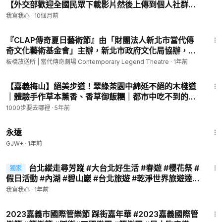
【外交部歡迎全國民眾下載影片然後上傳到個人社群平
台用力分享】 #雙十國慶 #中華民國 #台灣 #我愛那小小
我寫我心
·
10個月前
多山的國家 #台北好生活 #新北好生活
3:27
『CLAP傳奇夏日藝術節』由「財團法人新北市當代傳
奇文化藝術基金會」主辦，新北市政府文化局協辦，
7/20~9/22歡迎來板橋放送所。
板橋放送所 | 當代傳奇劇場 Contemporary Legend Theatre
·
1年前
11:32
【嘉義梅山】絕美步道！翠綠茶園中綿延不絕的木棧道
｜體驗手作草本薰香、香草御飯糰｜都市中吃不到的無
菜單野菜大餐｜太興岩步道｜ep.314
1000步要去哪裡
·
5年前
1:44:30
永遠
GJW+
·
1年前
6:08
台北縱走尋芳蹤 #大台北好生活 #春遊 #櫻花祭 #
獨家
假日活動 #內湖 #碧山巖 #台北旅遊 #乾淨世界旅遊達人
賽
我寫我心
·
1年前
14:31
2023嘉義市國際管樂節 踩街嘉年華 #2023嘉義國際管