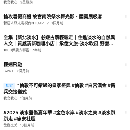
我寫我心
·
3星期前
1:55
搶攻暑假商機 故宮南院祭水舞光影、國寶展吸客
新唐人亞太電視台NTDAPTV
·
1個月前
23:28
全集【新北淡水】必遊古蹟輕鬆走｜住進淡水的自然與
人文｜質感清新咖哩小店｜承億文旅-淡水吹風,野營咖
哩,淡水紅毛城,小白宮,真理大學│New Taipei
1000步要去哪裡
·
7年前
City│ep.291
11:51
極速飛馳
GJW+
·
7個月前
2:15
*倫敦不可錯過的皇家盛典 #倫敦 #白宮漢金 #衛
獨家
兵交接儀式
我寫我心
·
1個月前
2:26
#2025 淡水藝術嘉年華 #金色水岸 #淡水之美 #淡水趴
趴走 #忠寮社區
故鄉之美
·
10個月前