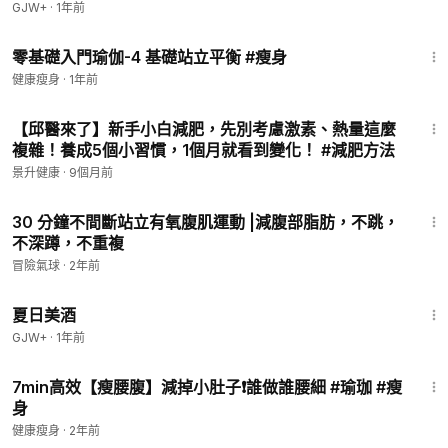
GJW+
·
1年前
24:17
零基礎入門瑜伽-4 基礎站立平衡 #瘦身
健康瘦身
·
1年前
1:02
【邱醫來了】新手小白減肥，先別考慮激素、熱量這麼
複雜！養成5個小習慣，1個月就看到變化！ #減肥方法
景升健康
·
9個月前
33:45
30 分鐘不間斷站立有氧腹肌運動 |減腹部脂肪，不跳，
不深蹲，不重複
冒險氣球
·
2年前
1:30:27
夏日美酒
GJW+
·
1年前
7:11
7min高效【瘦腰腹】減掉小肚子❗️誰做誰腰細 #瑜珈 #瘦
身
健康瘦身
·
2年前