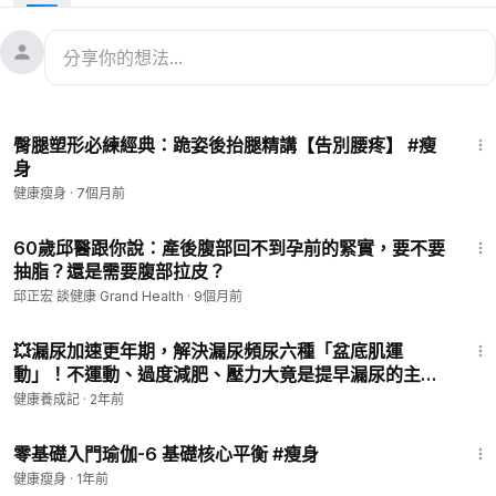
2:32
臀腿塑形必練經典：跪姿後抬腿精講【告別腰疼】 #瘦
身
健康瘦身
·
7個月前
5:57
60歲邱醫跟你說：產後腹部回不到孕前的緊實，要不要
抽脂？還是需要腹部拉皮？
邱正宏 談健康 Grand Health
·
9個月前
15:51
💥漏尿加速更年期，解決漏尿頻尿六種「盆底肌運
動」！不運動、過度減肥、壓力大竟是提早漏尿的主
因，吳明珠中醫教你這樣做！ | 健康養成記with Amber
健康養成記
·
2年前
26:18
零基礎入門瑜伽-6 基礎核心平衡 #瘦身
健康瘦身
·
1年前