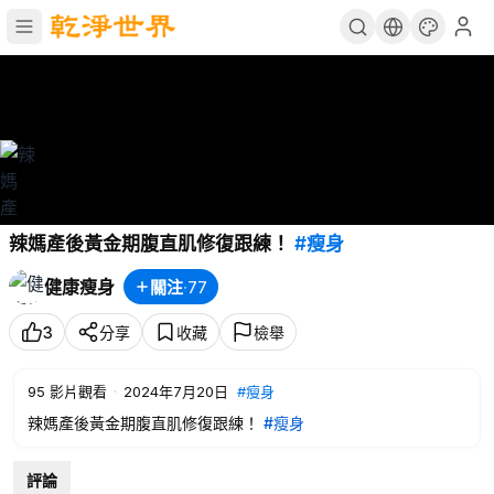
辣媽產後黃金期腹直肌修復跟練！
#瘦身
健康瘦身
關注
·
77
3
分享
收藏
檢舉
95
影片觀看
·
2024年7月20日
#瘦身
辣媽產後黃金期腹直肌修復跟練！
#瘦身
評論