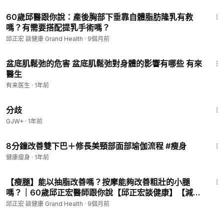
3:44
60歲邱醫跟你說：產後胸部下垂靠自體脂肪隆乳有救
嗎？有需要搭配提乳手術嗎？
邱正宏 談健康 Grand Health
·
9個月前
1:31
盆底肌鬆弛的危害 盆底肌鬆弛對身體的影響有哪些 有來
醫生
有来医生
·
1年前
1:54:13
分歧
GJW+
·
1年前
9:24
8分鐘改善雙下巴＋修長美頸部面部瑜伽流程 #瘦身
健康瘦身
·
1年前
4:53
【瘦腿】能以抽脂改善嗎？按摩能夠改善粗壯的小腿
嗎？｜60歲邱正宏醫師跟你說【邱正宏談健康】【減肥
瘦身】
邱正宏 談健康 Grand Health
·
9個月前
2:59