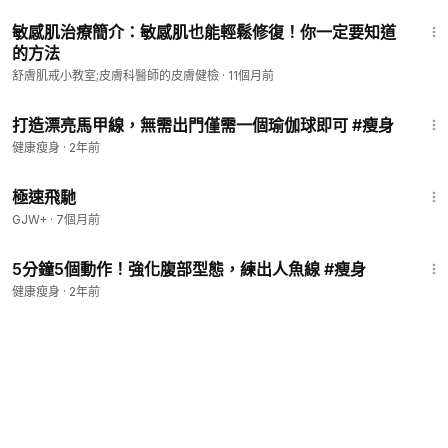
5:55
敏感肌治療簡介：敏感肌也能輕鬆修復！你一定要知道
的方法
舒膚肌戒小教室;皮膚科醫師的皮膚健檢
·
11個月前
2:09
打造漂亮馬甲線，無需出門僅需一個瑜伽球即可 #瘦身
健康瘦身
·
2年前
11:51
極速飛馳
GJW+
·
7個月前
4:23
5分鐘5個動作！強化腹部型態，練出人魚線 #瘦身
健康瘦身
·
2年前