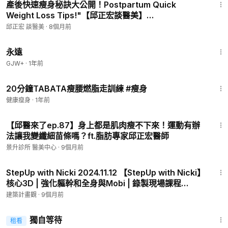
產後快速瘦身秘訣大公開！Postpartum Quick
Weight Loss Tips!"【邱正宏談醫美】
邱正宏 談醫美
·
8個月前
1:44:30
永遠
GJW+
·
1年前
24:41
20分鐘TABATA瘦腰燃脂走訓練 #瘦身
健康瘦身
·
1年前
3:13
【邱醫來了ep.87】身上都是肌肉瘦不下來！運動有辦
法讓我變纖細苗條嗎？ft.脂肪專家邱正宏醫師
景升診所 醫美中心
·
9個月前
59:49
StepUp with Nicki 2024.11.12 【StepUp with Nicki】
核心3D | 強化軀幹和全身與Mobi | 錄製現場課程
31.07.24 | 60分鐘
建築計畫觀
·
9個月前
1:50:45
獨自等待
租看