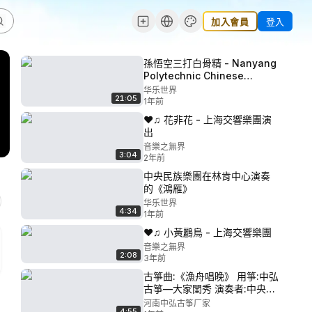
加入會員
登入
孫悟空三打白骨精 - Nanyang
Polytechnic Chinese
Orchestra
华乐世界
21:05
1年前
❤♫ 花非花 - 上海交響樂團演
出
音樂之無界
3:04
2年前
中央民族樂團在林肯中心演奏
的《鴻雁》
华乐世界
4:34
1年前
❤♫ 小黃鸝鳥 - 上海交響樂團
音樂之無界
2:08
3年前
古箏曲:《漁舟唱晚》 用箏:中弘
古箏—大家閨秀 演奏者:中央音
樂學院張子睿
河南中弘古筝厂家
4:55