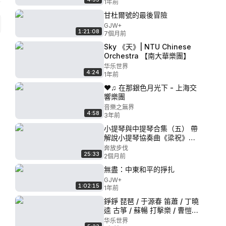
1年前
甘杜爾號的最後冒險
GJW+
1:21:08
7個月前
Sky 《天》| NTU Chinese
Orchestra 【南大華樂團】
华乐世界
4:24
1年前
❤♫ 在那銀色月光下 - 上海交
響樂團
音樂之無界
4:58
3年前
小提琴與中提琴合集（五） 帶
解說小提琴協奏曲《梁祝》俞
麗拿演奏
奔放步伐
25:33
2個月前
無盡：中東和平的掙扎
GJW+
1:02:15
1年前
錚錚 琵琶 / 于源春 笛蕭 / 丁曉
逵 古箏 / 蘇暢 打擊樂 / 曹愷中
鋼琴 / 羅麥朔
华乐世界