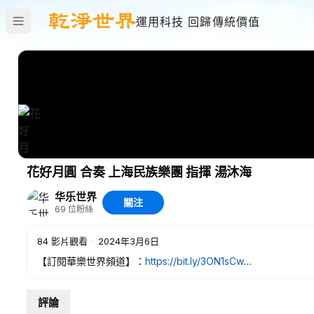
運用科技 回歸傳統價值
花好月圓 合奏 上海民族樂團 指揮 湯沐海
华乐世界
關注
69
位粉絲
84
影片觀看
·
2024年3月6日
【訂閱華樂世界頻道】：
https://bit.ly/3ON1sCw
合奏：花好月圓
評論
作曲：黃貽鈞