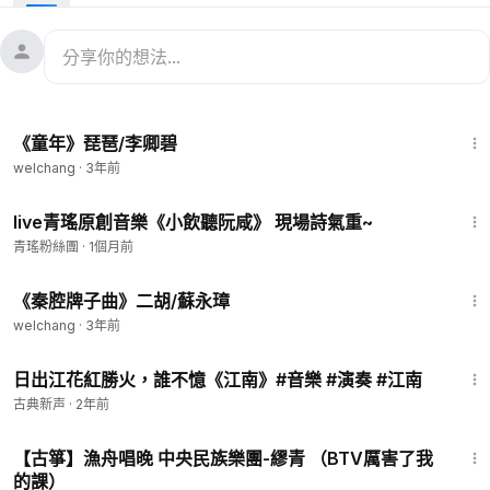
台灣「新竹青年國樂團」演奏
#傳統音樂
5:37
《童年》琵琶/李卿碧
welchang
·
3年前
4:14
live青瑤原創音樂《小飲聽阮咸》 現場詩氣重~
青瑤粉絲團
·
1個月前
7:24
《秦腔牌子曲》二胡/蘇永璋
welchang
·
3年前
2:38
日出江花紅勝火，誰不憶《江南》#音樂 #演奏 #江南
古典新声
·
2年前
4:31
【古箏】漁舟唱晚 中央民族樂團-繆青 （BTV厲害了我
的課）