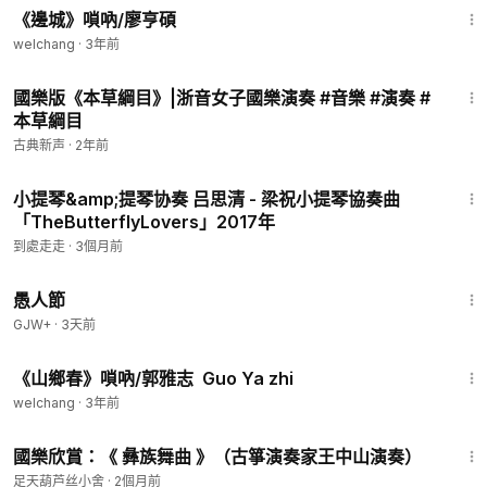
《邊城》嗩吶/廖亨碩
welchang
·
3年前
2:17
國樂版《本草綱目》|浙音女子國樂演奏 #音樂 #演奏 #
本草綱目
古典新声
·
2年前
28:00
小提琴&amp;提琴协奏 吕思清 - 梁祝小提琴協奏曲
「TheButterflyLovers」2017年
到處走走
·
3個月前
1:34:25
愚人節
GJW+
·
3天前
6:27
《山鄉春》嗩吶/郭雅志 Guo Ya zhi
welchang
·
3年前
3:49
國樂欣賞：《 彝族舞曲 》（古箏演奏家王中山演奏）
足天葫芦丝小舍
·
2個月前