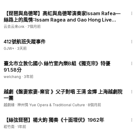
6:26
【琵琶與烏德琴】高虹與烏德琴演奏家Issam Rafea—
絲路上的風情::Issam Ragea and Gao Hong Live
Concert Improvisatio
云去云来cnk
·
7個月前
1:12:46
412號航班失蹤事件
GJW+
·
3天前
6:45
臺北市立敦化國小 絲竹室內樂B組《獨克宗》特優
91.58分
welchang
·
3年前
5:07
越劇《盤妻索妻-棄官 》父子對唱 王清 金燁 上海越劇院
一團
越劇緣 · 神州情 Yue Opera & Traditional Culture
·
8個月前
9:33
【絲弦琵琶】楊大鈞 獨奏《十面埋伏》1962年
崧竹斋
·
1年前
1:39:46