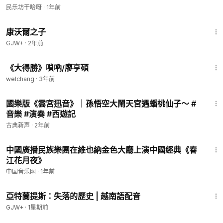
民乐坊干哈呀
·
1年前
1:27:39
康沃爾之子
GJW+
·
2年前
5:57
《大得勝》嗩吶/廖亨碩
welchang
·
3年前
1:24
國樂版《雲宮迅音》｜孫悟空大鬧天宮遇蟠桃仙子～ #
音樂 #演奏 #西遊記
古典新声
·
2年前
9:47
中國廣播民族樂團在維也納金色大廳上演中國經典《春
江花月夜》
中国音乐网
·
1年前
43:00
亞特蘭提斯：失落的歷史 | 越南語配音
GJW+
·
1星期前
11:38