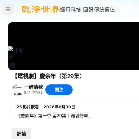
運用科技 回歸傳統價值
【電視劇】慶余年（第29集）
一醉清歡
關注
541
位粉絲
25
影片觀看
·
2026年6月30日
《慶餘年》第一季 第29集｜滿城傳單
范閒得知葉輕眉留下的秘密後，雖然心中充滿疑惑，但還是決定
評論
宮的事情差點暴露，幸好陳萍萍早已暗中替他善後。為了不讓太