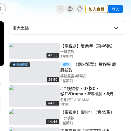
加入會員
登入
聊天重播
【電視劇】慶余年（第46集）
一醉清歡
44:35
3星期前
《兩宋繁華》第19集 慶
獨家
會員專享
曆新政
笑談風雲-精華篇
25:50
3星期前
#金枝欲孽，07|30，
@TVDrama，#電視劇，#港
劇，#佘詩曼，#黎姿，#古
看剧吧TV DRAMA
44:05
裝，#宮廷， #鄧萃雯,#張可
1年前
頤,#林保怡,#陳豪, 等主演的古
【電視劇】慶余年（第45集）
裝劇情劇,
一醉清歡
44:46
3星期前
古裝電視劇《那年花開月正