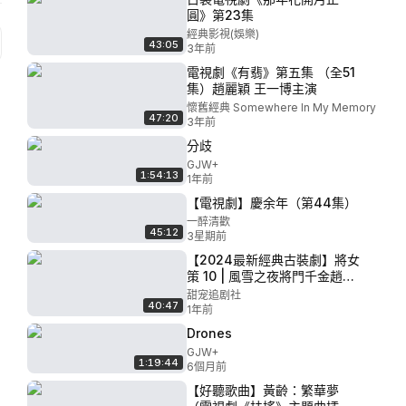
圓》第23集
經典影視(娛樂)
43:05
3年前
電視劇《有翡》第五集 （全51
集）趙麗穎 王一博主演
懷舊經典 Somewhere In My Memory
47:20
3年前
分歧
GJW+
1:54:13
1年前
【電視劇】慶余年（第44集）
一醉清歡
45:12
3星期前
【2024最新經典古裝劇】將女
策 10 | 風雪之夜將門千金趙麗
穎投奔親戚慘遭羞辱 沿街乞討
甜宠追剧社
40:47
無意救下遇刺太子 從此得東宮
1年前
深信步步高陞命運逆風翻盤！
Drones
GJW+
1:19:44
6個月前
【好聽歌曲】黃齡：繁華夢