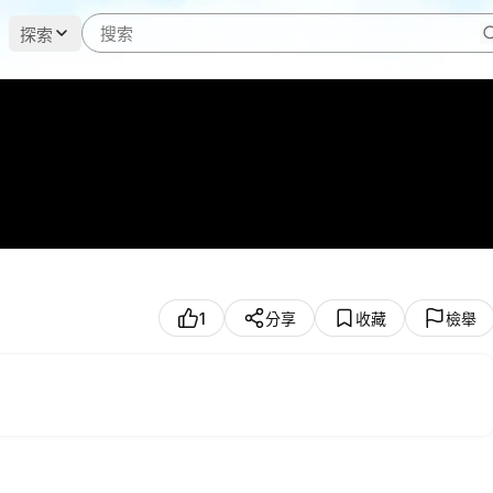
探索
1
分享
收藏
檢舉
先把那些關於神廟與舊世界的真相放下，好好活在當下。然而他夜闖後
后發現鑰匙被調包，范閒請林婉兒幫忙，以隨行太監身份再次混進後