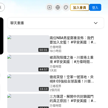
加入會員
登入
聊天重播
兩位NBA男星鄭重宣佈：我們
要加入女籃！ #早安美國 ｜#方
偉時間 08.08.2026
方偉時間
50:01
18小時前
被高院阻擋之後，川普捲土重
來 #早安美國 ｜#方偉時間
08.07.2026
方偉時間
44:57
1天前
徹底突發！空軍一號落地，央
視8:03強掐全球直播！川普車
隊碾壓長安街，北京市民竟夾
江峰视界
15:13
道歡呼？中南海徹底淪為「政
2個月前
治殭屍」！【江峰視界
三方匯證，解開中共封鎖國門
202605014第383期】
的真正原因！ #早安美國 ｜#方
偉時間 08.06.2026
方偉時間