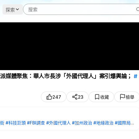
探索
守派媒體聚焦：華人市長涉「外國代理人」案引爆輿論；
#
247
23
收藏
檢舉
爾街
#科技巨頭
#FBI調查
#外國代理人
#加州政治
#地緣政治
#國際局勢
喘的朋友，如果需要得到幫助，請到扁康丸全球服務中心唯一官方指定網