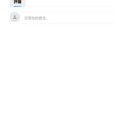
評論
站：
https://www.pyunkang.us/
， 點擊右下角的「專家諮詢」
北美：1-800-210-5501
香港：852-3892-8241
新加坡：65-6797-6924
澳洲：1800-066-099
歐洲：44-20-3923-2740
Line：@pyunkang.us
WhatsApp：+18002105501
電郵：
pyunkang.us@gmail.com
🎹 第八屆新唐人國際鋼琴大賽報名官網：
https://piano.ntdtv.c
📧
piano@ntd.com
⏰ 報名截止：2026年6月30日
🏆 金獎 US$10,000｜總獎金逾 US$25,000
📖《裸體的共產黨》連結：
https://genesispress.org/c
🎁輸入優惠碼【FANGWEI】享受9折優惠
🚛主要郵寄地區：美國、加拿大、澳大利亞、紐西蘭、台灣、
📮客服郵箱：
contact@genesispress.org