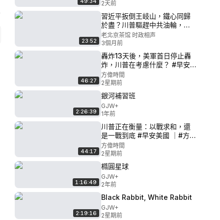
49:34
2天前
習近平扳倒王岐山，鐵心同歸
於盡？川普驅趕中共油輪，習
共入死局！習“亡者之握”發
老北京茶馆 时政相声
23:52
威，西班牙首相夫人訪華途中
3個月前
遭起訴！（老北京茶館/第1608
轟炸13天後，美軍首日停止轟
集/2026/04/16）
炸，川普在考慮什麼？ #早安
美國 ｜#方偉時間 07.25.2026
方偉時間
46:27
2星期前
銀河補習班
GJW+
2:26:39
1年前
川普正在衡量：以戰求和，還
是一戰到底 #早安美國 ｜#方偉
時間 07.21.2026
方偉時間
44:17
2星期前
橢圓星球
GJW+
1:16:49
2年前
Black Rabbit, White Rabbit
GJW+
2:19:16
2星期前