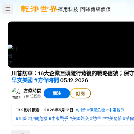
運用科技 回歸傳統價值
川普訪華：16大企業巨頭隨行背後的戰略信號；保
早安美國
#方偉時間
05.12.2026
方偉時間
關注
訂閱
21K
位粉絲
13K
影片觀看
·
2026年5月12日
#川普
#伊朗危機
#中東戰爭
#川普
#伊朗危機
#中東戰爭
#美國外交
#訪華
#中美關係
#華
#時政新聞
🌟患有肺氣腫、肺纖維化、支氣管擴張、皮膚問題、鼻炎、哮