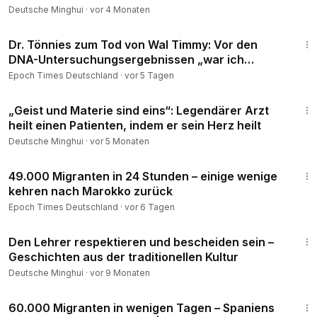
Deutsche Minghui
·
vor 4 Monaten
38:24
Dr. Tönnies zum Tod von Wal Timmy: Vor den
DNA-Untersuchungsergebnissen „war ich
absolut sicher“
Epoch Times Deutschland
·
vor 5 Tagen
10:37
„Geist und Materie sind eins“: Legendärer Arzt
heilt einen Patienten, indem er sein Herz heilt
Deutsche Minghui
·
vor 5 Monaten
1:42
49.000 Migranten in 24 Stunden – einige wenige
kehren nach Marokko zurück
Epoch Times Deutschland
·
vor 6 Tagen
8:50
Den Lehrer respektieren und bescheiden sein –
Geschichten aus der traditionellen Kultur
Deutsche Minghui
·
vor 9 Monaten
2:52
60.000 Migranten in wenigen Tagen – Spaniens