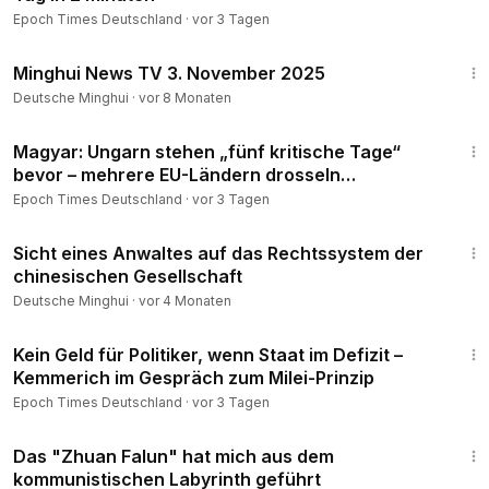
Epoch Times Deutschland
·
vor 3 Tagen
10:36
Minghui News TV 3. November 2025
Deutsche Minghui
·
vor 8 Monaten
2:01
Magyar: Ungarn stehen „fünf kritische Tage“
bevor – mehrere EU-Ländern drosseln
Kernkraftwerke
Epoch Times Deutschland
·
vor 3 Tagen
13:57
Sicht eines Anwaltes auf das Rechtssystem der
chinesischen Gesellschaft
Deutsche Minghui
·
vor 4 Monaten
11:55
Kein Geld für Politiker, wenn Staat im Defizit –
Kemmerich im Gespräch zum Milei-Prinzip
Epoch Times Deutschland
·
vor 3 Tagen
20:04
Das "Zhuan Falun" hat mich aus dem
kommunistischen Labyrinth geführt