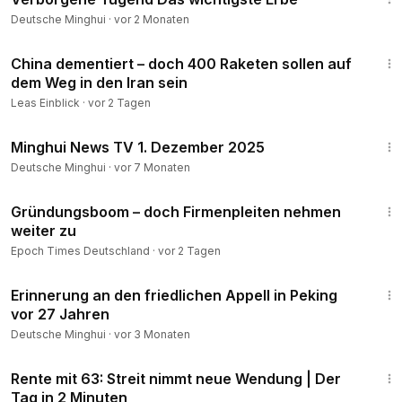
Deutsche Minghui
·
vor 2 Monaten
11:51
China dementiert – doch 400 Raketen sollen auf
dem Weg in den Iran sein
Leas Einblick
·
vor 2 Tagen
14:02
Minghui News TV 1. Dezember 2025
Deutsche Minghui
·
vor 7 Monaten
1:25
Gründungsboom – doch Firmenpleiten nehmen
weiter zu
Epoch Times Deutschland
·
vor 2 Tagen
8:21
Erinnerung an den friedlichen Appell in Peking
vor 27 Jahren
Deutsche Minghui
·
vor 3 Monaten
3:04
Rente mit 63: Streit nimmt neue Wendung | Der
Tag in 2 Minuten