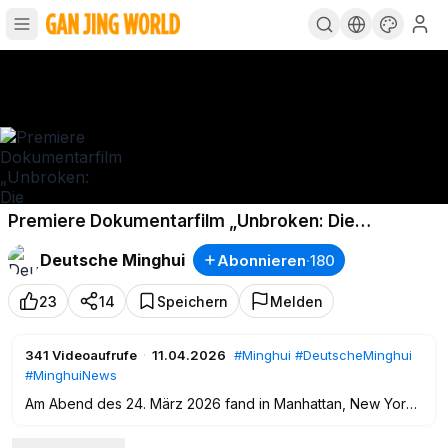
Premiere Dokumentarfilm „Unbroken: Die
unerzählte Geschichte von Shen Yun“
Deutsche Minghui
Abonnieren
·
180
23
14
Speichern
Melden
341
Videoaufrufe
·
11.04.2026
#Minghui
#DeutscheMinghui
#MinghuiNews
Am Abend des 24. März 2026 fand in Manhattan, New York
die Premiere des Dokumentarfilms statt: „Unbroken: The
Untold Story of Shen Yun“