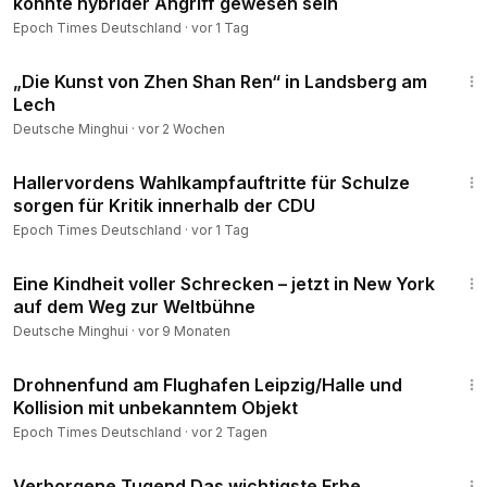
könnte hybrider Angriff gewesen sein
Epoch Times Deutschland
·
vor 1 Tag
1:22
„Die Kunst von Zhen Shan Ren“ in Landsberg am
Lech
Deutsche Minghui
·
vor 2 Wochen
1:58
Hallervordens Wahlkampfauftritte für Schulze
sorgen für Kritik innerhalb der CDU
Epoch Times Deutschland
·
vor 1 Tag
13:23
Eine Kindheit voller Schrecken – jetzt in New York
auf dem Weg zur Weltbühne
Deutsche Minghui
·
vor 9 Monaten
1:39
Drohnenfund am Flughafen Leipzig/Halle und
Kollision mit unbekanntem Objekt
Epoch Times Deutschland
·
vor 2 Tagen
8:43
Verborgene Tugend Das wichtigste Erbe