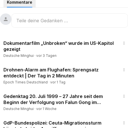
Kommentare
Zahlreiche Gäste aus verschiedenen Bereichen nahmen an
der Red-Carpet-Premiere teil. Gleichzeitig wurde der Film
auch online veröffentlicht.
2:00
Auch auf GJW+ ist „Unbroken: The Untold Story of Shen
Dokumentarfilm „Unbroken“ wurde im US-Kapitol
Yun“ zu sehen. Es gibt auch die Funktion für Untertitel, auch
gezeigt
für Deutsch.
Deutsche Minghui
·
vor 3 Tagen
Weitere Informationen zum Film:
https://de.unbrokenshenyu
2:50
nmovie.com/
Drohnen-Alarm am Flughafen: Sprengsatz
entdeckt | Der Tag in 2 Minuten
Original:
https://www.ganjingworld.com/s/RewEDRgg81
Epoch Times Deutschland
·
vor 1 Tag
4:13
#Minghui
,
#DeutscheMinghui
,
#MinghuiNews
,
Gedenktag 20. Juli 1999 – 27 Jahre seit dem
#Unbroken
,
#StandwithShenYun
,
#standwithshenyun我
Beginn der Verfolgung von Falun Gong im
愛神韻
Festland China
Deutsche Minghui
·
vor 1 Woche
13:45
GdP-Bundespolizei: Ceuta-Migrationssturm