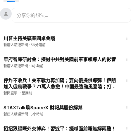
36:21
川普主持美礦業圓桌會議
新唐人精選新聞
·
56分鐘前
1:17:07
華府智庫研討會：探討中共對美國前軍事領導人的影響
新唐人精選新聞
·
3小時前
16:20
停炸不收兵！美軍戰力再加碼；要向俄提供導彈！伊朗
加入俄烏戰爭？71萬人急撤！中國最強颱風登陸；打臉
中共！數學大獎得主吐心聲；攻台在即？中共演練還原
新聞直擊
·
1星期前
台北街景｜|【#新聞直擊】2026.07.27
57:21
STAXTalk聊SpaceX 財報與股份解禁
新唐人精選新聞
·
5小時前
22:40
招招狠絕嘅外交博弈！習近平：擺喺面前嘅無解兩難！