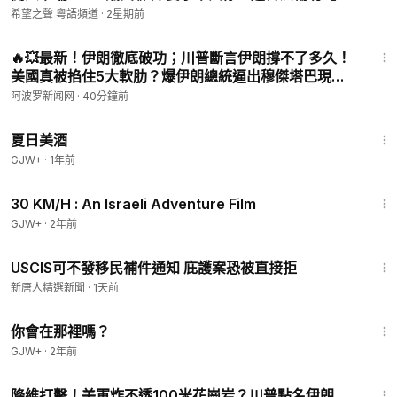
際風雲】
希望之聲 粵語頻道
·
2星期前
10:55
🔥💥最新！伊朗徹底破功；川普斷言伊朗撐不了多久！
美國真被掐住5大軟肋？爆伊朗總統逼出穆傑塔巴現
身；三國各開一個價！伊朗這次能成嗎？【#熱點直擊 #
阿波罗新闻网
·
40分鐘前
深度報道 Z】
1:30:27
夏日美酒
GJW+
·
1年前
1:08:12
30 KM/H : An Israeli Adventure Film
GJW+
·
2年前
1:42
USCIS可不發移民補件通知 庇護案恐被直接拒
新唐人精選新聞
·
1天前
1:50:52
你會在那裡嗎？
GJW+
·
2年前
24:02
降維打擊！美軍炸不透100米花崗岩？川普點名伊朗