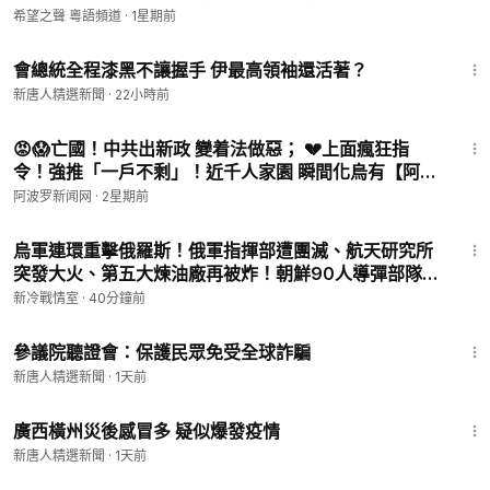
希望之聲 粵語頻道
·
1星期前
1:57
會總統全程漆黑不讓握手 伊最高領袖還活著？
新唐人精選新聞
·
22小時前
11:43
😡😱亡國！中共出新政 變着法做惡； 💔上面瘋狂指
令！強推「一戶不剩」！近千人家園 瞬間化烏有【阿波
羅網 熱點直擊 深度報道C】
阿波罗新闻网
·
2星期前
19:30
烏軍連環重擊俄羅斯！俄軍指揮部遭團滅、航天研究所
突發大火、第五大煉油廠再被炸！朝鮮90人導彈部隊傳
赴俄，莫斯科市長警告：戰時經濟將「扼殺俄羅斯」！
新冷戰情室
·
40分鐘前
1:04:49
參議院聽證會：保護民眾免受全球詐騙
新唐人精選新聞
·
1天前
2:22
廣西橫州災後感冒多 疑似爆發疫情
新唐人精選新聞
·
1天前
1:42:35