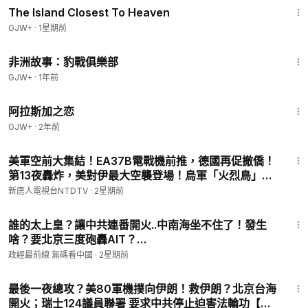
The Island Closest To Heaven
GJW+
·
1星期前
50:00
非洲故事：豹戰俱樂部
GJW+
·
1年前
1:35:30
阿拉斯加之恋
GJW+
·
2年前
26:53
美軍空前大集結！EA37B電戰機前推，德國再促撤僑！
第13夜轟炸，美對伊最大空襲登場！烏軍「火烈鳥」突
襲，重擊俄防空軍工廠！俄第5座電商庫被炸，損失已
新唐人電視台NTDTV
·
2星期前
達數十億！重慶山崩官方隱瞞了什麼？｜#新唐人
26:05
誰的太上皇？讓中共連番開火..中南海坐不住了！發生
啥？要北京三度砲轟AIT？
@democratictaiwanchannel
政經最前線 無碼看中國
·
2星期前
13:54
最後一夜總攻？美80軍機撲向伊朗！救伊朗？北京台海
開火；瑞士124議員聯署 要求中共停止迫害法輪功【國