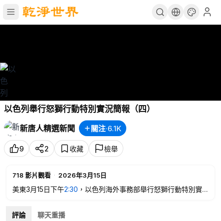
以色列舉行怒獅行動特別實況簡報（四）
新唐人精選新聞
關注
·
6.1K
9
2
收藏
檢舉
718
影片觀看
·
2026年3月15日
美東3月15日下午
2:30
，以色列海外事務部舉行怒獅行動特別實
況簡報會（四），將對以色列怒獅行動進行現場分析與交流。新
唐人、大紀元進行網絡直播，即時翻譯字幕。
評論
聊天重播