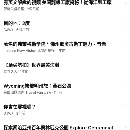
有英文解說的視頻 美國龍蝦工廠揭秘！從海洋到工廠
智能设备机理
·
2個月前
1:05:16
目的地：3度
GJW+
·
6個月前
19:27
著名的弗萊格勒學院 * 佛州聖奧古斯丁魅力 • 音樂
Leisure New Vision 休閒新視野
·
1年前
10:33
【頂尖航拍】世界最美海灘
世界之大
·
1年前
1:20
Wyoming懷俄明州旅：黃石公園
美國旅遊樂趣 Travel Fun USA
·
1年前
1:50:52
你會在那裡嗎？
GJW+
·
2年前
7:42
探索喬治亞州百年奧林匹克公園 Explore Centennial