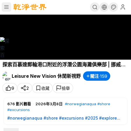
探索百慕達郵輪港口附近的浮潛公園海灘俱樂部 | 挪威海
凝號 7 天百慕達遊輪之旅
Leisure New Vision 休閒新視野
關注
·
159
9
2
收藏
檢舉
676
影片觀看
·
2026年3月8日
#norwegianaqua
#shore
#excursions
#norwegianaqua
#shore
#excursions
#2025
#explore
#bermuda
#cruiseport
#cruise
#cruiseship
#walking
#attraction
#snorkeling
#beach
#tour
#Bermudaful