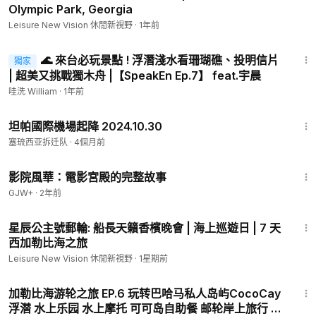
Olympic Park, Georgia
Leisure New Vision 休閒新視野
·
1年前
18:00
🌊 來台必玩景點 ! 浮潛淺水看珊瑚礁、投明信片
獨家
| 超美又挑戰獨木舟 |【SpeakEn Ep.7】 feat.宇晨
哇洗 William
·
1年前
40:10
坦帕國際機場起降 2024.10.30
塞琉西亚拆迁队
·
4個月前
1:23:42
影院風華：電影宮殿的完整故事
GJW+
·
2年前
17:57
星辰公主號郵輪: 船長天籟香檳晚會 | 海上巡遊日 | 7 天
西加勒比海之旅
Leisure New Vision 休閒新視野
·
1星期前
8:50
加勒比海游轮之旅 EP.6 玩转巴哈马私人岛屿CocoCay
浮潜 水上乐园 水上摩托 可可岛自助餐 邮轮岸上旅行 #