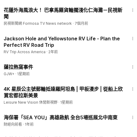
1:35
浮潛勝地？只需步行片刻，即可抵達位於百慕達魚鉤狀島嶼頂
花蓮外海風浪大！ 巴拿馬籍貨輪擱淺化仁海灘－民視新
端、介於大灣和大西洋之間的浮潛公園海灘俱樂部 (Snorkel
聞
Park Beach Club)。浮潛公園海灘俱樂部是完美的家庭度假之
民視新聞網 Formosa TV News network
·
7個月前
選。我們希望這段影片能幫助您發現一種經濟實惠、距離遊輪碼
頭極近的百慕達度假方式。在浮潛公園海灘俱樂部，您可以隨心
45:33
所欲地享受各種活動。您可以躺在躺椅上沐浴在陽光，沿著海岸
Jackson Hole and Yellowstone RV Life - Plan the
Perfect RV Road Trip
線漫步，或在清澈的海水中暢泳。您可以盡情享受自己選擇的活
動，無需匆忙。盡情體驗「百慕達風情」的完美一天吧！
RV Trip Across America
·
2年前
1:51:14
薩拉熱窩事件
GJW+
·
1星期前
20:25
4K 星辰公主號郵輪抵達羅阿坦島 | 甲板漫步 | 從船上欣
賞宏都拉斯美景
Leisure New Vision 休閒新視野
·
1星期前
2:16
海保署「SEA YOU」高雄啟航 全台5場巡展北中南東
財經向前看
·
1年前
12:39