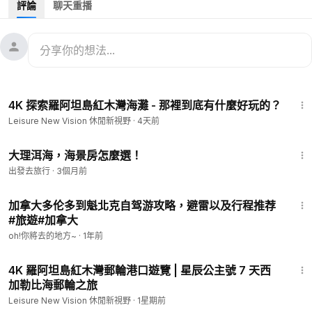
評論
聊天重播
Explore Snorkel Park Beach Club By The Bermuda Cruise
Port | Norwegian Aqua 7 Day Bermuda Cruise
Are you looking for a fun snorkeling getaway that is just
steps away from your cruises ships in the Royal Naval
Dockyard in Bermuda? A short walk will bring you to the
30:23
Snorkel Park Beach Club on the tip of fishhook-shaped
4K 探索羅阿坦島紅木灣海灘 - 那裡到底有什麼好玩的？
Bermuda that lies between the Great Sound and the Atlantic
Leisure New Vision 休閒新視野
·
4天前
Ocean. The perfect family-friendly place to go is Snorkel
Park Beach Club. We Hope this video helps you to discover
3:26
an affordable way to enjoy Bermuda that is super close to
大理洱海，海景房怎麼選！
your cruise ship. In this Snorkel Park Beach Club is yours to
出發去旅行
·
3個月前
enjoy however you wish. Stretch out on the lounger and
1:15
bask in the sun. Walk along the beach at the edge of the
加拿大多伦多到魁北克自驾游攻略，避雷以及行程推荐
shore and take a refreshing swim in the sea. Spend as much
#旅遊#加拿大
time as you want on your chosen activities, and no need to
oh!你將去的地方~
·
1年前
rush. Enjoy a perfect day experiencing the charm of
26:27
Bermudaful!
4K 羅阿坦島紅木灣郵輪港口遊覽 | 星辰公主號 7 天西
探索百慕達郵輪港口附近的浮潛公園海灘俱樂部 | 挪威海凝號 7
加勒比海郵輪之旅
天百慕達遊輪之旅
Leisure New Vision 休閒新視野
·
1星期前
您是否正在尋找距離百慕達皇家海軍船塢遊輪僅幾步之遙的趣味