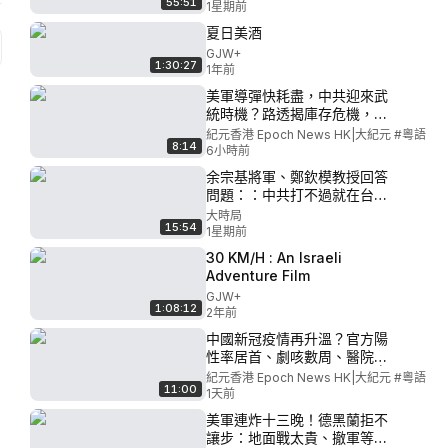
55:51
咗機票？不知是誰？老共同英
1星期前
慘劇元兇｜ #紀時 #Ti
國有冇交易？ 美伊局勢！知情
夏日美酒
人消息！美國正在預備「軍事
GJW+
史上最複雜行動」瘋狂計畫
1:30:27
1年前
美軍導彈快耗盡，中共迎來武
統時機？路透揭庫存危機，軍
工模式大轉型，低成本量產能
紀元香港 Epoch News HK|大紀元 #粵語
8:14
否補上導彈缺口？l#紀元香港
6小時前
粵語
余宗基將軍、鄭欽模教授回答
問題：：中共打不過就在台灣
搞統戰，從內部撕裂、顛覆台
大時局
15:54
灣，怎麼辦？【直播話題選
1星期前
粹】｜早安中國｜大時局
30 KM/H : An Israeli
@GoodMorning-China
Adventure Film
GJW+
1:08:12
2年前
中國新冠疫情再升溫？官方陽
性率居首、劇咳數周、醫院候
診變長，北京傳新冠藥缺貨 | #
紀元香港 Epoch News HK|大紀元 #粵語
11:00
新視角聽新聞 #紀元香港
1天前
美軍連炸十三晚！德黑蘭拒不
讓步：地面戰太貴、撤軍等於