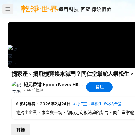
運用科技 回歸傳統價值
捐家產、捐飛機竟換來滅門？同仁堂掌舵人樂松生，
紀元香港 Epoch News HK|大紀元 #粵語
關注
2.4K
位粉絲
9
影片觀看
·
2026年2月24日
#同仁堂
#樂松生
#公私合營
他捐出企業、家產與一切，卻仍走向被清算的結局。同仁堂掌舵
不在他做錯了甚麼，而在他甚麼時候才發現：早已沒有退路。
評論
粵語版內容在Patreon同步發布，感謝支持深度內容創作。