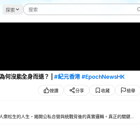
探索
為何沒能全身而退？ |
#紀元香港
#EpochNewsHK
按讚
分享
收藏
檢舉
人樂松生的人生，揭開公私合營與統戰背後的真實邏輯。真正的關鍵，