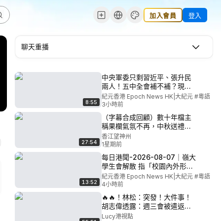
加入會員
登入
聊天重播
中央軍委只剩習近平、張升民
兩人！五中全會補不補？現役
上將僅剩6人，陷「無將可用」
紀元香港 Epoch News HK|大紀元 #粵語
8:55
困境，補缺恐一路拖到2027！l
3小時前
#新視角聽新聞 #紀元香港
（字幕合成回顧）數十年檔主
稱果欄氣氛不再，中秋送禮只
及過往一成，「香港只係安定
香江望神州
27:54
並非繁榮」，不滿署方發告票
1星期前
趕盡殺絕「我地執笠無人交
每日港聞-2026-08-07｜嶺大
稅」。 （2025.11.8首播）
學生會解散 指「校園內外形勢
變化」作艱難決定｜英國內政
紀元香港 Epoch News HK|大紀元 #粵語
13:52
部：不會自動拒絕具「政治動
4小時前
機」定罪BNO簽證申請人｜
🔥🔥！林松：突發！大件事！
Danny父母申人身保護令接回
胡志偉透露：週三會被遣返香
幼子｜宏福苑大火調查最終報
港！機票被暗中動過手腳！改
Lucy港視點
告：未熄滅「煙頭」極可能是