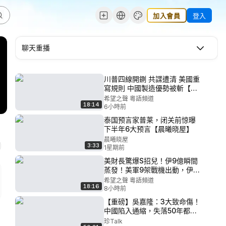
加入會員
登入
聊天重播
川普四線開鍘 共諜遭清 美國重
寫規則 中國製造優勢被斬【國
際風雲】
希望之聲 粵語頻道
18:14
6小時前
泰国预言家普莱，闭关前惊曝
下半年6大预言【晨曦晓屋】
晨曦晓屋
3:33
1星期前
美財長驚爆S招兒！伊9億瞬間
蒸發！美軍9架戰機出動，伊2
地方大爆炸，硅谷配合中共賣
希望之聲 粵語頻道
18:16
國？中共全國只抓一個人！ 習
8小時前
被逼勸立儲下台？【北美快
【重磅】吳嘉隆：3大致命傷！
報】
中國陷入通縮，失落50年都有
可能？港幣隨時可能被取消？
珍Talk