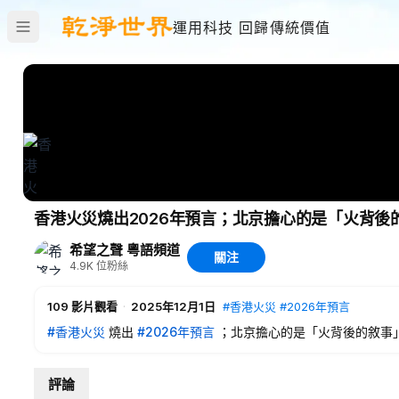
運用科技 回歸傳統價值
希望之聲 粵語頻道
關注
4.9K
位粉絲
109
影片觀看
·
2025年12月1日
#香港火災
#2026年預言
#香港火災
燒出
#2026年預言
；北京擔心的是「火背後的敘事
內容提要：
評論
01:34
火災現場不是意外 是「整棟樓在燃燒」