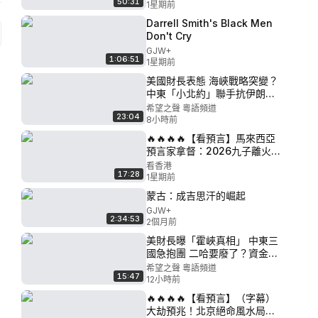
50:31
北京真正目標是…【珍TALK】
1星期前
2026.07.27 #珍TALK #梁珍 #
Darrell Smith's Black Men
中國經濟 #港幣 #中美對抗
Don't Cry
GJW+
1:06:51
1星期前
美國財長表態 海峽戰略突變？
中東「小北約」聯手抗伊朗
【焦點解讀】
希望之聲 粵語頻道
23:04
8小時前
🔥🔥🔥🔥【看預言】馬來西亞
預言家拿督：2026九子離火運
「三火重叠」，大調整大蕭條
看香港
17:28
大清算來到......
1星期前
蒙古：成吉思汗的崛起
GJW+
2:34:53
2個月前
美財長曝「霍峽真相」 中東三
國急抱團 二哈要廢了？資金外
逃再封堵！港險也難逃？【今
希望之聲 粵語頻道
15:47
日頭條】
12小時前
🔥🔥🔥🔥【看預言】（字幕）
大劫預兆！北京絕命風水局引