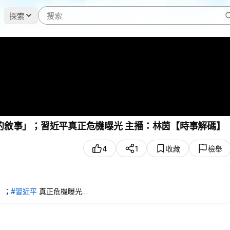
探索
香港火災燒出2026年預言；北京擔心的是「火背後的敘事」；習近平真正危機曝光 主播：林茵【時事解碼】
4
1
收藏
檢舉
」；
#習近平
真正危機曝光