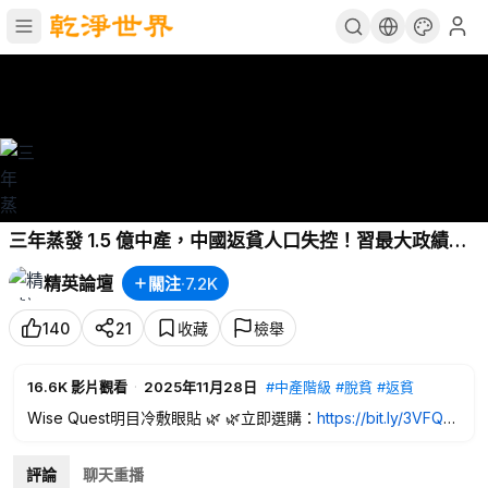
三年蒸發 1.5 億中產，中國返貧人口失控！習最大政績脫
貧工程爛尾，中共嚴控返鄉滯鄉保統計數字；城市無工
精英論壇
關注
·
7.2K
做、農村回不去，無路可走的農民工成習政權最大炸藥
桶；
#精英論壇
11/28/2025
140
21
收藏
檢舉
16.6K
影片觀看
·
2025年11月28日
#中產階級
#脫貧
#返貧
Wise Quest明目冷敷眼貼 🌿 🌿立即選購：
https://bit.ly/3VFQZi
3
✨ 給雙眼天然呵護！
中醫智慧，舒緩眼疲勞！ 👀
評論
聊天重播