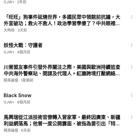
GJW+
·
2年前
54:51
「旺旺」狗事件延燒世界，多國民眾中領館前抗議，大
外宣破功；救火不救人！政治學習學傻了？中共眼裡普
通人命如狗命，扼殺民間自救互救【直播話題選粹】｜
大時局
·
3天前
早安中國｜大時局 @GoodMorning-China
1:56:28
妖怪大戰：守護者
GJW+
·
4個月前
5:47
川普盟友事件引發外界關注之際，美國與歐洲持續追查
中共海外警察站、間諜及代理人。紅牆跨境打壓網絡正
面臨前所未有的清算|【#精英論壇】 #川普 #中共 #紅
精英論壇
·
1星期前
牆 #跨境鎮壓
1:23:44
Black Snow
GJW+
·
9個月前
12:15
馬興瑞從江派技術官僚轉入習家軍，最終因廣東、新疆
利益網落馬；他曾一度公開露面，被指為要引出「特定
關係人」回國？廣東官場為何變成權力絞肉機？|【#精
精英論壇
·
6天前