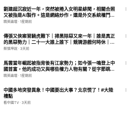
英論壇】 #馬興瑞 #江派 #中共權鬥
10:23
劉建超沉寂近一年，突然被捲入女明星緋聞，相關合照
又被指是AI製作。這是網絡炒作，還是外交系統權鬥中
的精準放料？|【#精英論壇】 #劉建超 #娛樂圈 #中共 #
精英論壇
·
1星期前
外交
1:18:49
傳張又俠案習騎虎難下｜掃黑除惡又來一年｜誰是真正
的黑惡勢力｜二十一大誰上誰下｜競猜游戲何時休｜
（20260803第1173期）#熱門話題
蔡慎坤說
·
3天前
13:09
馬雲當年崛起被指背後有江家勢力；如今張一鳴登上中
國首富，他的成功又與哪些權力人物有關？從字節跳
動、黃坤明到中共宣傳系統，解析中國科技巨頭背後的
精英論壇
·
1星期前
權力版圖|【#精英論壇】 #馬雲 #江家 #中國首富 #中共
11:42
權鬥
中國多地突發異象！中國要出大事？北京慌了！#大陸
槽點
看中國TV
·
3天前