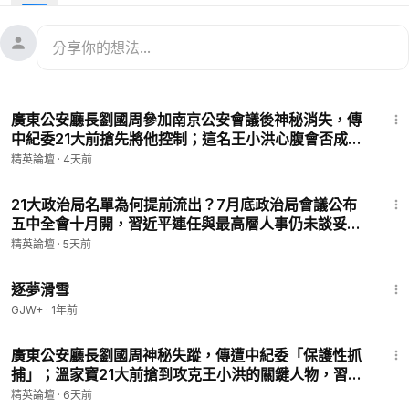
🌱 純草本配方：菊花、薄荷、尤加利，100%天然，安全每日使
用！
🎯 中醫穴位療法：針對眼周8大穴位，快速緩解乾眼與疲勞。
🇯🇵 日本製造：高品質工藝，值得信賴！
😴 簡單使用：每晚貼6-8小時，晨起清水移除，輕微流淚正
28:05
常。
廣東公安廳長劉國周參加南京公安會議後神秘消失，傳
👩‍💼 適合人群：上班族、學生、老年人，舒緩電腦眼症狀。
中紀委21大前搶先將他控制；這名王小洪心腹會否成為
-----------------
扳倒王小洪的突破口？|【#精英論壇】 #21大 #王小洪
精英論壇
·
4天前
「精英論壇」匯集資深媒體人、中國問題專家及重量級嘉賓，為
#習近平 #中共權鬥
您呈現深入的中國局勢分析與獨到見解。我們致力於打造高品質
29:37
節目，採用專業設備與團隊支持。您的贊助將幫助我們持續產出
21大政治局名單為何提前流出？7月底政治局會議公布
五中全會十月開，習近平連任與最高層人事仍未談妥，
優質內容！💗🔥 支持「精英論壇」，請捐款至：
https://donorb
北京權力決戰即將進入攤牌時刻|【#精英論壇】 #21大
ox.org/pinnacle-view
精英論壇
·
5天前
#五中全會 #習近平 #北京 #中共權鬥
感謝您的慷慨支持！🙏
53:28
逐夢滑雪
================================
GJW+
·
1年前
中共宣稱 2022 年已全面脫貧，然而短短三年經濟下滑，至少 1.5
43:07
億曾經的中產階級直接消失，重新跌入貧困線下。最近各地農村
廣東公安廳長劉國周神秘失蹤，傳遭中紀委「保護性抓
開始出現離奇政策：不准返鄉、不得滯鄉、返鄉只能停留 3～7
捕」；溫家寶21大前搶到攻克王小洪的關鍵人物，習近
天，甚至村幹部拿著大喇叭驅趕失業青年。理由不是幫助百姓，
平恐怕很難再保住他 |【#精英論壇】 #深度解析 #live
精英論壇
·
6天前
而是不能讓返貧人口出現在統計表上，避免習近平的「政績」全