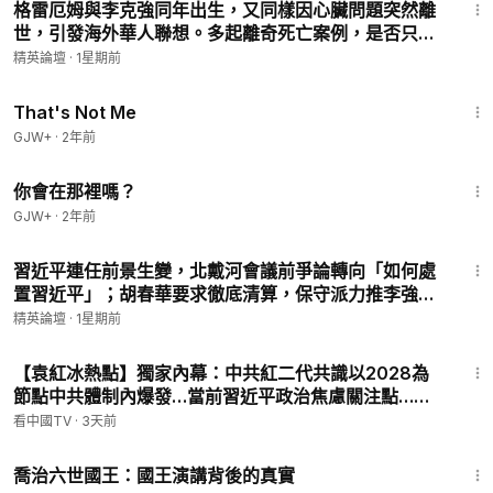
格雷厄姆與李克強同年出生，又同樣因心臟問題突然離
世，引發海外華人聯想。多起離奇死亡案例，是否只是
巧合？|【#精英論壇】 #李克強 #格雷厄姆 #心臟問題
精英論壇
·
1星期前
1:25:21
That's Not Me
GJW+
·
2年前
1:50:52
你會在那裡嗎？
GJW+
·
2年前
28:16
習近平連任前景生變，北戴河會議前爭論轉向「如何處
置習近平」；胡春華要求徹底清算，保守派力推李強，
兩條接班路線將把中國帶向何方？|【#精英論壇】 #北
精英論壇
·
1星期前
戴河 #習近平 #胡春華
21:15
【袁紅冰熱點】獨家內幕：中共紅二代共識以2028為
節點中共體制內爆發…當前習近平政治焦慮關注點…張
又俠曾酒放言我乃長堂七尺男兒之軀…北京提供伊朗肩
看中國TV
·
3天前
扛式發射導彈是誘敵之策…
1:05:09
喬治六世國王：國王演講背後的真實