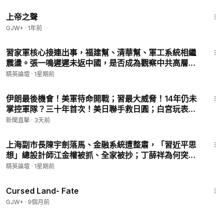
1:31:48
面破功。中國正面臨一場被掩蓋的返貧海嘯。中國農民正陷入城
上帝之聲
裏無法謀生，回鄉又有家難回的窘境，毛時代大饑荒般的災難會
GJW+
·
1年前
再次重演嗎？人民的出路又在何方？
9:26
嘉賓：李軍 郭君 石山
習家軍核心接連出事，福建幫、清華幫、軍工系統相繼
震盪。張一鳴遲遲未返中國，是否成為觀察中共高層權
力變化的一個風向標？|【#精英論壇】 #習家軍 #福建
#中產階級
#脫貧
#返貧
#返鄉滯鄉
#農民工
#大饑荒
#毛澤東
#
精英論壇
·
1星期前
幫 #清華幫 #張一鳴 #中共權鬥
習近平
#房地產崩塌
#小康
#二十大
#經濟下滑
#中國豪客
#中
14:35
等收入陷阱
#割韭菜
伊朗最後機會！美軍待命開戰；習最大威脅！14年仍未
掌控軍隊？三十年首次！美日聯手救日圓；白宮玩表情
包，盧比奧笑翻全網；90萬年薪！中共出錢養反共人
新聞直擊
·
3天前
士？|【#新聞直擊】2026.08.03
29:33
上海副市長陳宇劍落馬、金融系統遭整肅，「習近平思
想」總設計師江金權被抓、全家被抄；丁薛祥為何突然
成為21大權鬥的風暴中心？|【#精英論壇】 #丁薛祥 #
精英論壇
·
1星期前
習近平 #五中全會 #中共權鬥
1:25:23
Cursed Land- Fate
GJW+
·
9個月前
9:34