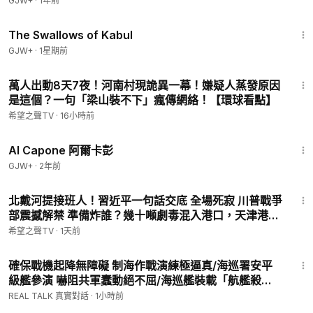
GJW+
·
1年前
1:20:43
The Swallows of Kabul
GJW+
·
1星期前
29:28
萬人出動8天7夜！河南村現詭異一幕！嫌疑人蒸發原因
是這個？一句「梁山裝不下」瘋傳網絡！【環球看點】
希望之聲TV
·
16小時前
40:45
Al Capone 阿爾卡彭
GJW+
·
2年前
15:59
北戴河提接班人！習近平一句話交底 全場死寂 川普戰爭
部震撼解禁 準備炸誰？幾十噸劇毒混入港口，天津港驚
魂差點重演！【兩岸要聞】
希望之聲TV
·
1天前
14:40
確保戰機起降無障礙 制海作戰演練極逼真/海巡署安平
級艦參演 嚇阻共軍蠢動絕不屈/海巡艦裝載「航艦殺
手」超音速飛彈 驗證平戰轉換高效率/海軍布雷艇裝載
REAL TALK 真實對話
·
1小時前
彈藥 軍警消協同作戰順暢