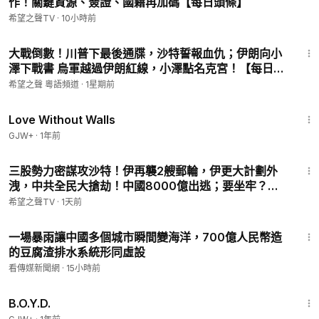
作！關鍵資源、簽證、國籍再加碼【每日頭條】
希望之聲TV
·
10小時前
16:00
大戰倒數！川普下最後通牒，沙特誓報血仇；伊朗向小
澤下戰書 烏軍越過伊朗紅線，小澤點名克宮！【每日要
聞】
希望之聲 粵語頻道
·
1星期前
1:52:04
Love Without Walls
GJW+
·
1年前
18:29
三股勢力密謀攻沙特！伊再襲2艘郵輪，伊更大計劃外
洩，中共全民大搶劫！中國8000億出逃；要坐牢？福
西真慌了；川普發重磅政府令！誰敢來美生寶兒【北美
希望之聲TV
·
1天前
新聞】
17:55
一場暴雨讓中國多個城市瞬間變海洋，700億人民幣造
的豆腐渣排水系統形同虛設
看傳媒新聞網
·
15小時前
1:33:24
B.O.Y.D.