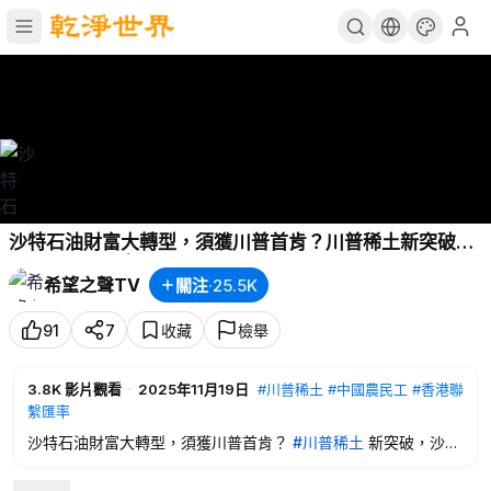
沙特石油財富大轉型，須獲川普首肯？川普稀土新突破：
沙特建精煉廠 | 香港美元清算地位不保？【財經漫談】
希望之聲TV
關注
·
25.5K
91
7
收藏
檢舉
3.8K
影片觀看
·
2025年11月19日
#川普稀土
#中國農民工
#香港聯
繫匯率
沙特石油財富大轉型，須獲川普首肯？
#川普稀土
新突破，沙特
建精煉；
#中國農民工
返鄉滯鄉？輿論炸鍋！協助逃避制裁，
#
香港聯繫匯率
要不保？