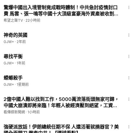
12:45
驚爆中國出入境管制竟成戰時體制！中共急討疫情封口
費 馬雲、張一鳴等中國十大頂級富豪海外資產被收割
【新聞速遞】
希望之聲TV
·
22小時前
1:05:07
神奇的英國
GJW+
·
2年前
25:53
尋找平衡
GJW+
·
1年前
1:19:18
蠑螈殺手
GJW+
·
1星期前
16:58
2億中國人難以找到工作，5000萬流落街頭無家可歸，
中國大崩潰即將來臨！年輕人被經濟壓到絕望，工資越
來越低生活艱難，沒希望了，百姓集體躺平
看傳媒新聞網
·
1小時前
29:25
強硬派放話！伊朗總統任期不保 人還活著就摘器官？美