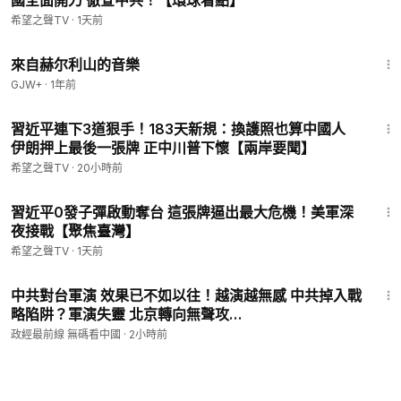
國全面開刀 徹查中共！【環球看點】
希望之聲TV
·
1天前
43:56
來自赫尔利山的音樂
GJW+
·
1年前
15:43
習近平連下3道狠手！183天新規：換護照也算中國人
伊朗押上最後一張牌 正中川普下懷【兩岸要聞】
希望之聲TV
·
20小時前
13:22
習近平0發子彈啟動奪台 這張牌逼出最大危機！美軍深
夜接戰【聚焦臺灣】
希望之聲TV
·
1天前
35:56
中共對台軍演 效果已不如以往！越演越無感 中共掉入戰
略陷阱？軍演失靈 北京轉向無聲攻
台..@democratictaiwanchannel
政經最前線 無碼看中國
·
2小時前