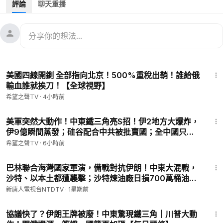
評論
聊天重播
主要內容：
0:35
沙特石油財富轉型AI，要獲川普首肯？
5:53
川普稀土新突破：在沙特建稀土精煉廠
9:11
美中大戰，大佬聯盟傾盡美國之力
18:19
14:13
中國農民工返鄉滯鄉？輿論炸鍋！
美國四線開鍘 全部指向北京！500%重稅出鞘！誰給俄
19:42
香港美元清算地位或不保
輸血誰就挨刀！【全球視野】
希望之聲TV
·
4小時前
希望之聲tv「財經漫談」節目為您帶來全球熱點經濟話題、中共
政治與經濟政策、國際地緣政治的最新解讀，幫助您瞭解全球主
18:13
要經濟體的市場變化和動向。
美軍突然大動作！中東鐵三角亮S招！伊2地方大爆炸，
伊9億瞬間蒸發；硅谷配合中共被批賣國；全中國只抓
一個河南人！ 習被逼勸立儲下台？【北美新聞】
乾淨 ►
https://www.ganjingworld.com/s/XYXbq4nWmb
希望之聲TV
·
6小時前
推特 ►
https://twitter.com/CAIJING_TV
30:01
臉書 ►
https://www.facebook.com/CaijingTV
巴林聯合海灣國家軍演，備戰對抗伊朗！中東大混戰，
沙特、以本土都遭襲擊；沙特煉油廠日損700萬桶油？
伊朗石油收入損失數十億美元！王虹或遭中共邊控；颱
新唐人電視台NTDTV
·
1星期前
風「紅霞」危及多地｜#新唐人
14:31
協議快了？伊朗王牌被廢！中東驚現鐵三角｜川普大動